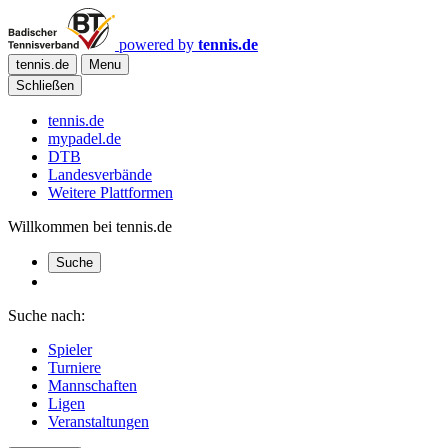
powered by
tennis.de
tennis.de
Menu
Schließen
tennis.de
mypadel.de
DTB
Landesverbände
Weitere Plattformen
Willkommen bei tennis.de
Suche
Suche nach:
Spieler
Turniere
Mannschaften
Ligen
Veranstaltungen