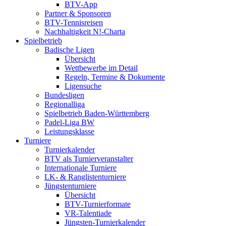
BTV-App
Partner & Sponsoren
BTV-Tennisreisen
Nachhaltigkeit N!-Charta
Spielbetrieb
Badische Ligen
Übersicht
Wettbewerbe im Detail
Regeln, Termine & Dokumente
Ligensuche
Bundesligen
Regionalliga
Spielbetrieb Baden-Württemberg
Padel-Liga BW
Leistungsklasse
Turniere
Turnierkalender
BTV als Turnierveranstalter
Internationale Turniere
LK- & Ranglistenturniere
Jüngstenturniere
Übersicht
BTV-Turnierformate
VR-Talentiade
Jüngsten-Turnierkalender