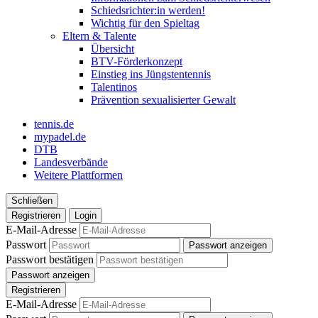
Schiedsrichter:in werden!
Wichtig für den Spieltag
Eltern & Talente
Übersicht
BTV-Förderkonzept
Einstieg ins Jüngstentennis
Talentinos
Prävention sexualisierter Gewalt
tennis.de
mypadel.de
DTB
Landesverbände
Weitere Plattformen
Schließen
Registrieren
Login
E-Mail-Adresse
Passwort
Passwort anzeigen
Passwort bestätigen
Passwort anzeigen
Registrieren
E-Mail-Adresse