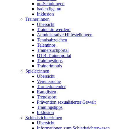
nu-Schulungen
baden.liga.nu
Inklusion
Trainer:innen
Übersicht
Trainer:in werden!
Administrative Hilfestellungen
Tennisabzeichen
Talentinos
Trainersuchportal
DTB-Trainerportal
Trainingstipps
Trainerimpuls
Spieler:innen
Übersicht
Vereinssuche
Turnierkalender
Ranglisten
Trendsport
Prävention sexualisierter Gewalt
Trainingstipps
Inklusion
Schiedsrichter:innen
Übersicht
Informationen zum Schiedsrichterwesen