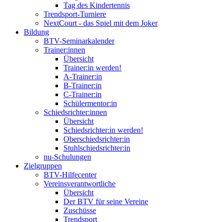
Tag des Kindertennis
Trendsport-Turniere
NextCourt - das Spiel mit dem Joker
Bildung
BTV-Seminarkalender
Trainer:innen
Übersicht
Trainer:in werden!
A-Trainer:in
B-Trainer:in
C-Trainer:in
Schülermentor:in
Schiedsrichter:innen
Übersicht
Schiedsrichter:in werden!
Oberschiedsrichter:in
Stuhlschiedsrichter:in
nu-Schulungen
Zielgruppen
BTV-Hilfecenter
Vereinsverantwortliche
Übersicht
Der BTV für seine Vereine
Zuschüsse
Trendsport