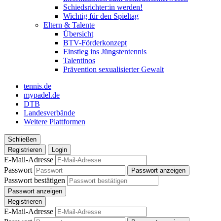
Schiedsrichter:in werden!
Wichtig für den Spieltag
Eltern & Talente
Übersicht
BTV-Förderkonzept
Einstieg ins Jüngstentennis
Talentinos
Prävention sexualisierter Gewalt
tennis.de
mypadel.de
DTB
Landesverbände
Weitere Plattformen
Schließen
Registrieren
Login
E-Mail-Adresse
Passwort
Passwort anzeigen
Passwort bestätigen
Passwort anzeigen
Registrieren
E-Mail-Adresse