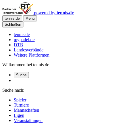
powered by
tennis.de
tennis.de
Menu
Schließen
tennis.de
mypadel.de
DTB
Landesverbände
Weitere Plattformen
Willkommen bei tennis.de
Suche
Suche nach:
Spieler
Turniere
Mannschaften
Ligen
Veranstaltungen