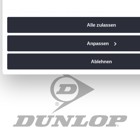
06224-9708-34
back@badischertennisverband.de
Wenn Sie es erlauben, würden wir auch gerne:
Offizielle Partner
Informationen über Ihre geografische Lage erfassen, 
Alle zulassen
Meter genau sein können
Ihr Gerät durch aktives Scannen nach bestimmten Me
identifizieren
Anpassen
Erfahren Sie mehr darüber, wie Ihre persönlichen Daten vera
Sie Ihre Präferenzen im
Abschnitt Einzelheiten
fest.
Ablehnen
Wir verwenden Cookies, um Inhalte und Anzeigen zu personal
soziale Medien anbieten zu können und die Zugriffe auf uns
analysieren. Außerdem geben wir Informationen zu Ihrer Ve
an unsere Partner für soziale Medien, Werbung und Analysen
führen diese Informationen möglicherweise mit weiteren Da
ihnen bereitgestellt haben oder die sie im Rahmen Ihrer Nut
gesammelt haben. Die
Cookie-Einstellungen
können jederze
Footer aufgerufen und angepasst werden.