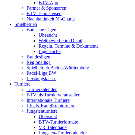
BTV-App
Partner & Sponsoren
BTV-Tennisreisen
Nachhaltigkeit N!-Charta
Spielbetrieb
Badische Ligen
Übersicht
Wettbewerbe im Detail
Regeln, Termine & Dokumente
Ligensuche
Bundesligen
Regionalliga
Spielbetrieb Baden-Württemberg
Padel-Liga BW
Leistungsklasse
Turniere
Turnierkalender
BTV als Turnierveranstalter
Internationale Turniere
LK- & Ranglistenturniere
Jüngstenturniere
Übersicht
BTV-Turnierformate
VR-Talentiade
Jüngsten-Turnierkalender