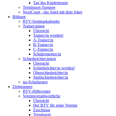
Tag des Kindertennis
Trendsport-Turniere
NextCourt - das Spiel mit dem Joker
Bildung
BTV-Seminarkalender
Trainer:innen
Übersicht
Trainer:in werden!
A-Trainer:in
B-Trainer:in
C-Trainer:in
Schülermentor:in
Schiedsrichter:innen
Übersicht
Schiedsrichter:in werden!
Oberschiedsrichter:in
Stuhlschiedsrichter:in
nu-Schulungen
Zielgruppen
BTV-Hilfecenter
Vereinsverantwortliche
Übersicht
Der BTV für seine Vereine
Zuschüsse
Trendsport