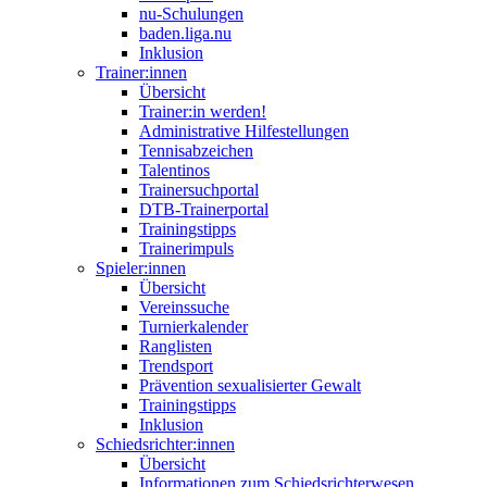
nu-Schulungen
baden.liga.nu
Inklusion
Trainer:innen
Übersicht
Trainer:in werden!
Administrative Hilfestellungen
Tennisabzeichen
Talentinos
Trainersuchportal
DTB-Trainerportal
Trainingstipps
Trainerimpuls
Spieler:innen
Übersicht
Vereinssuche
Turnierkalender
Ranglisten
Trendsport
Prävention sexualisierter Gewalt
Trainingstipps
Inklusion
Schiedsrichter:innen
Übersicht
Informationen zum Schiedsrichterwesen