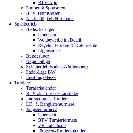
BTV-App
Partner & Sponsoren
BTV-Tennisreisen
Nachhaltigkeit N!-Charta
Spielbetrieb
Badische Ligen
Übersicht
Wettbewerbe im Detail
Regeln, Termine & Dokumente
Ligensuche
Bundesligen
Regionalliga
Spielbetrieb Baden-Württemberg
Padel-Liga BW
Leistungsklasse
Turniere
Turnierkalender
BTV als Turnierveranstalter
Internationale Turniere
LK- & Ranglistenturniere
Jüngstenturniere
Übersicht
BTV-Turnierformate
VR-Talentiade
Jüngsten-Turnierkalender