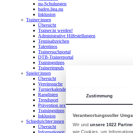
nu-Schulungen
baden.liga.nu
Inklusion
Trainer:innen
Übersicht
Trainer:in werden!
Administrative Hilfestellungen
Tennisabzeichen
Talentinos
Trainersuchportal
DTB-Trainerportal
Trainingstipps
Trainerimpuls
Spieler:innen
Übersicht
Vereinssuche
Turnierkalender
Ranglisten
Zustimmung
Trendsport
Prävention sexualisierter Gewalt
Trainingstipps
Verantwortungsvoller Umgan
Inklusion
Schiedsrichter:innen
Wir und
unsere 1022 Partne
Übersicht
wie Cookies, um Information
Informationen zum Schiedsrichterwesen