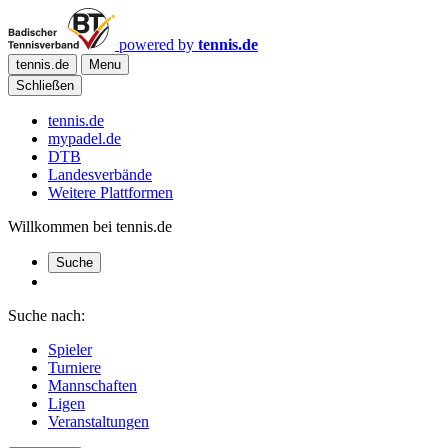
powered by
tennis.de
tennis.de
Menu
Schließen
tennis.de
mypadel.de
DTB
Landesverbände
Weitere Plattformen
Willkommen bei tennis.de
Suche
Suche nach:
Spieler
Turniere
Mannschaften
Ligen
Veranstaltungen