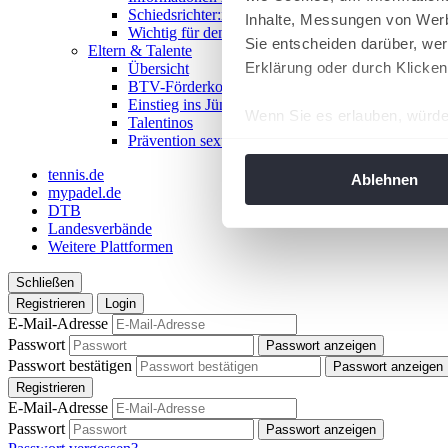
Schiedsrichter:in werden!
Inhalte, Messungen von Werb
Wichtig für den Spieltag
Sie entscheiden darüber, wer
Eltern & Talente
Erklärung oder durch Klicken
Übersicht
BTV-Förderkonzept
Einstieg ins Jüngstentennis
Wenn Sie es erlauben, würde
Talentinos
Prävention sexualisierter Gewalt
Informationen über Ih
Ihr Gerät durch aktiv
tennis.de
Ablehnen
mypadel.de
Erfahren Sie mehr darüber, w
DTB
Einzelheiten
fest.
Landesverbände
Weitere Plattformen
Wir verwenden Cookies, um I
Schließen
und die Zugriffe auf unsere 
Registrieren
Login
Website an unsere Partner fü
E-Mail-Adresse
möglicherweise mit weiteren
Passwort
Passwort anzeigen
der Dienste gesammelt habe
Passwort bestätigen
Passwort anzeigen
angepasst werden.
Registrieren
E-Mail-Adresse
Passwort
Passwort anzeigen