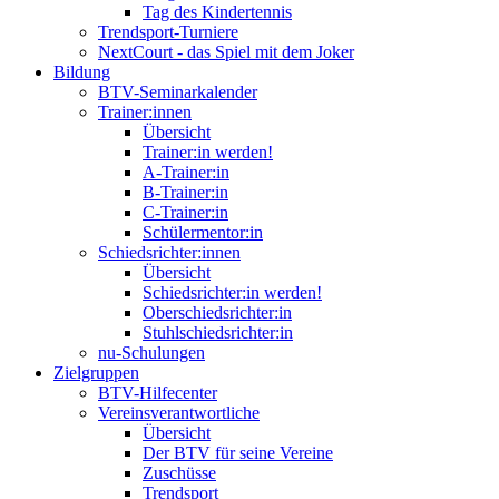
Tag des Kindertennis
Trendsport-Turniere
NextCourt - das Spiel mit dem Joker
Bildung
BTV-Seminarkalender
Trainer:innen
Übersicht
Trainer:in werden!
A-Trainer:in
B-Trainer:in
C-Trainer:in
Schülermentor:in
Schiedsrichter:innen
Übersicht
Schiedsrichter:in werden!
Oberschiedsrichter:in
Stuhlschiedsrichter:in
nu-Schulungen
Zielgruppen
BTV-Hilfecenter
Vereinsverantwortliche
Übersicht
Der BTV für seine Vereine
Zuschüsse
Trendsport