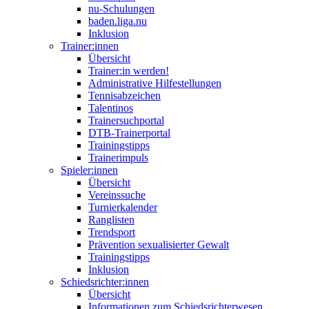
nu-Schulungen
baden.liga.nu
Inklusion
Trainer:innen
Übersicht
Trainer:in werden!
Administrative Hilfestellungen
Tennisabzeichen
Talentinos
Trainersuchportal
DTB-Trainerportal
Trainingstipps
Trainerimpuls
Spieler:innen
Übersicht
Vereinssuche
Turnierkalender
Ranglisten
Trendsport
Prävention sexualisierter Gewalt
Trainingstipps
Inklusion
Schiedsrichter:innen
Übersicht
Informationen zum Schiedsrichterwesen