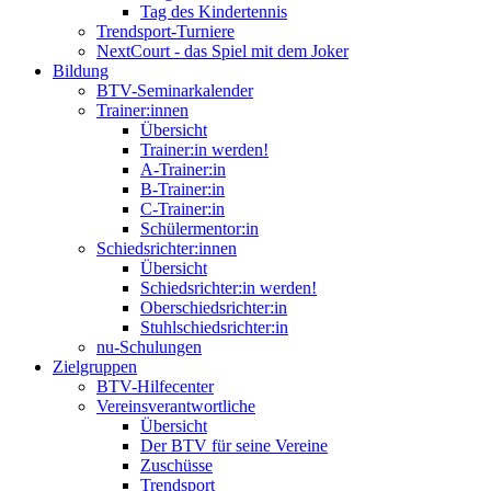
Tag des Kindertennis
Trendsport-Turniere
NextCourt - das Spiel mit dem Joker
Bildung
BTV-Seminarkalender
Trainer:innen
Übersicht
Trainer:in werden!
A-Trainer:in
B-Trainer:in
C-Trainer:in
Schülermentor:in
Schiedsrichter:innen
Übersicht
Schiedsrichter:in werden!
Oberschiedsrichter:in
Stuhlschiedsrichter:in
nu-Schulungen
Zielgruppen
BTV-Hilfecenter
Vereinsverantwortliche
Übersicht
Der BTV für seine Vereine
Zuschüsse
Trendsport