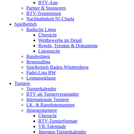
BTV-App
Partner & Sponsoren
BTV-Tennisreisen
Nachhaltigkeit N!-Charta
Spielbetrieb
Badische Ligen
Übersicht
Wettbewerbe im Detail
Regeln, Termine & Dokumente
Ligensuche
Bundesligen
Regionalliga
Spielbetrieb Baden-Württemberg
Padel-Liga BW
Leistungsklasse
Turniere
Turnierkalender
BTV als Turnierveranstalter
Internationale Turniere
LK- & Ranglistenturniere
Jüngstenturniere
Übersicht
BTV-Turnierformate
VR-Talentiade
Jüngsten-Turnierkalender