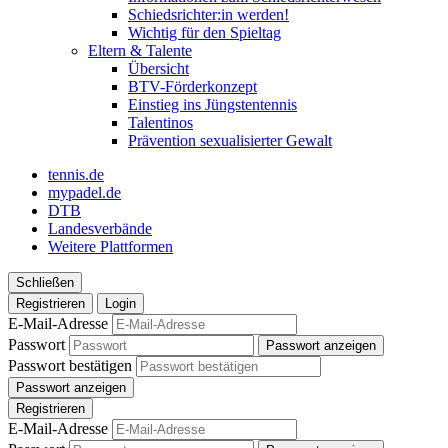
Schiedsrichter:in werden!
Wichtig für den Spieltag
Eltern & Talente
Übersicht
BTV-Förderkonzept
Einstieg ins Jüngstentennis
Talentinos
Prävention sexualisierter Gewalt
tennis.de
mypadel.de
DTB
Landesverbände
Weitere Plattformen
Schließen
Registrieren
Login
E-Mail-Adresse
Passwort
Passwort anzeigen
Passwort bestätigen
Passwort anzeigen
Registrieren
E-Mail-Adresse