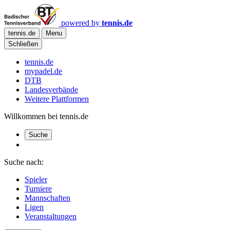
powered by
tennis.de
tennis.de
Menu
Schließen
tennis.de
mypadel.de
DTB
Landesverbände
Weitere Plattformen
Willkommen bei tennis.de
Suche
Suche nach:
Spieler
Turniere
Mannschaften
Ligen
Veranstaltungen