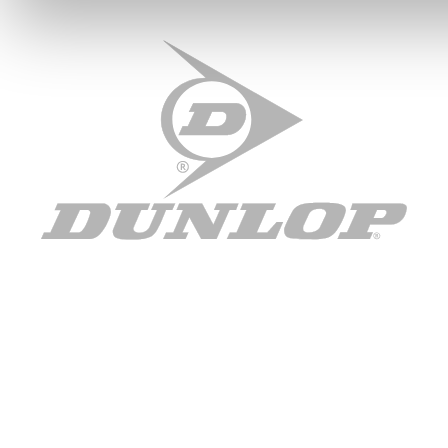
soziale Medien anbieten zu können und die Zugriffe auf uns
analysieren. Außerdem geben wir Informationen zu Ihrer Ve
an unsere Partner für soziale Medien, Werbung und Analysen
führen diese Informationen möglicherweise mit weiteren Da
ihnen bereitgestellt haben oder die sie im Rahmen Ihrer Nut
gesammelt haben. Die
Cookie-Einstellungen
können jederze
Footer aufgerufen und angepasst werden.