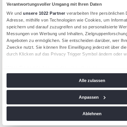
Verantwortungsvoller Umgang mit Ihren Daten
Wir und
unsere 1022 Partner
verarbeiten Ihre persönlichen D
Adresse, mithilfe von Technologien wie Cookies, um Informa
speichern und darauf zuzugreifen und so personalisierte Wer
Messungen von Werbung und Inhalten, Zielgruppenforschun
Angeboten zu ermöglichen. Sie entscheiden darüber, wer Ihr
Zwecke nutzt. Sie können Ihre Einwilligung jederzeit über di
durch Klicken auf das Privacy Trigger Symbol ändern oder w
Wenn Sie es erlauben, würden wir auch gerne:
Pascal
Bender
Informationen über Ihre geografische Lage erfassen, 
Sportentwicklung & Breitensport, Vereinsservice
Alle zulassen
Meter genau sein können
06224-9708-19
bender@badischertennisverband.de
Ihr Gerät durch aktives Scannen nach bestimmten Me
Offizielle Partner
identifizieren
Anpassen
Erfahren Sie mehr darüber, wie Ihre persönlichen Daten vera
Sie Ihre Präferenzen im
Abschnitt Einzelheiten
fest.
Ablehnen
Wir verwenden Cookies, um Inhalte und Anzeigen zu personal