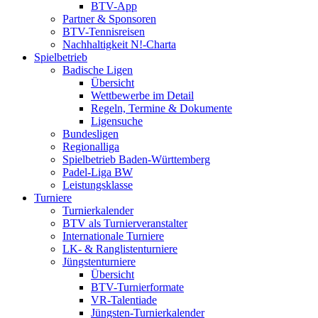
BTV-App
Partner & Sponsoren
BTV-Tennisreisen
Nachhaltigkeit N!-Charta
Spielbetrieb
Badische Ligen
Übersicht
Wettbewerbe im Detail
Regeln, Termine & Dokumente
Ligensuche
Bundesligen
Regionalliga
Spielbetrieb Baden-Württemberg
Padel-Liga BW
Leistungsklasse
Turniere
Turnierkalender
BTV als Turnierveranstalter
Internationale Turniere
LK- & Ranglistenturniere
Jüngstenturniere
Übersicht
BTV-Turnierformate
VR-Talentiade
Jüngsten-Turnierkalender