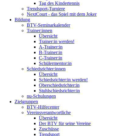
Tag des Kindertennis
Trendsport-Turniere
NextCourt - das Spiel mit dem Joker
Bildung
BTV-Seminarkalender
Trainer:innen
Übersicht
Trainer:in werden!
A-Trainer:in
B-Trainer:in
C-Trainer:in
Schülermentor:in
Schiedsrichter:innen
Übersicht
Schiedsrichter:in werden!
Oberschiedsrichter:in
Stuhlschiedsrichter:in
nu-Schulungen
Zielgruppen
BTV-Hilfecenter
Vereinsverantwortliche
Übersicht
Der BTV für seine Vereine
Zuschüsse
Trendsport