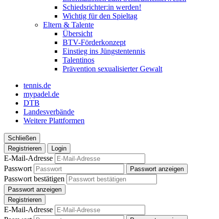
Schiedsrichter:in werden!
Wichtig für den Spieltag
Eltern & Talente
Übersicht
BTV-Förderkonzept
Einstieg ins Jüngstentennis
Talentinos
Prävention sexualisierter Gewalt
tennis.de
mypadel.de
DTB
Landesverbände
Weitere Plattformen
Schließen
Registrieren
Login
E-Mail-Adresse
Passwort
Passwort anzeigen
Passwort bestätigen
Passwort anzeigen
Registrieren
E-Mail-Adresse