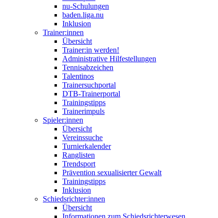
nu-Schulungen
baden.liga.nu
Inklusion
Trainer:innen
Übersicht
Trainer:in werden!
Administrative Hilfestellungen
Tennisabzeichen
Talentinos
Trainersuchportal
DTB-Trainerportal
Trainingstipps
Trainerimpuls
Spieler:innen
Übersicht
Vereinssuche
Turnierkalender
Ranglisten
Trendsport
Prävention sexualisierter Gewalt
Trainingstipps
Inklusion
Schiedsrichter:innen
Übersicht
Informationen zum Schiedsrichterwesen