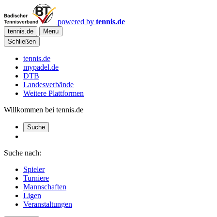
powered by
tennis.de
tennis.de
Menu
Schließen
tennis.de
mypadel.de
DTB
Landesverbände
Weitere Plattformen
Willkommen bei tennis.de
Suche
Suche nach:
Spieler
Turniere
Mannschaften
Ligen
Veranstaltungen