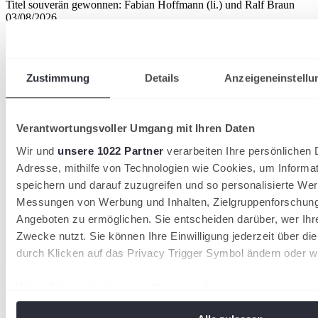
Titel souverän gewonnen: Fabian Hoffmann (li.) und Ralf Braun
03/08/2026
Badische Padel-Titel in Grötzingen vergeben
Badischer Tennisverband
Zustimmung
Details
Anzeigeneinstellu
Verantwortungsvoller Umgang mit Ihren Daten
Wir und
unsere 1022 Partner
verarbeiten Ihre persönlichen D
Adresse, mithilfe von Technologien wie Cookies, um Informa
speichern und darauf zuzugreifen und so personalisierte Wer
Messungen von Werbung und Inhalten, Zielgruppenforschun
Angeboten zu ermöglichen. Sie entscheiden darüber, wer Ihr
Zwecke nutzt. Sie können Ihre Einwilligung jederzeit über di
durch Klicken auf das Privacy Trigger Symbol ändern oder w
Wenn Sie es erlauben, würden wir auch gerne:
Informationen über Ihre geografische Lage erfassen, 
Die Mannschaften des TC Weinheim 1902 und des TC Radolfzell