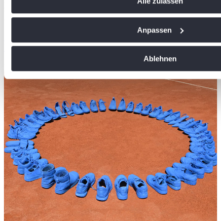
Alle zulassen
Meter genau sein können
sichern sich in diesem Jahr die Meistertitel in der Badenliga
Ihr Gerät durch aktives Scannen nach bestimmten Me
27/07/2026
identifizieren
Anpassen
Spannendes Saisonfinale: Weinheim und Radolfzell
Erfahren Sie mehr darüber, wie Ihre persönlichen Daten vera
holen die Meistertitel der Badenliga
Sie Ihre Präferenzen im
Abschnitt Einzelheiten
fest.
Ablehnen
Badischer Tennisverband
Wir verwenden Cookies, um Inhalte und Anzeigen zu personal
soziale Medien anbieten zu können und die Zugriffe auf uns
analysieren. Außerdem geben wir Informationen zu Ihrer Ve
an unsere Partner für soziale Medien, Werbung und Analysen
führen diese Informationen möglicherweise mit weiteren Da
ihnen bereitgestellt haben oder die sie im Rahmen Ihrer Nut
gesammelt haben. Die
Cookie-Einstellungen
können jederze
Footer aufgerufen und angepasst werden.