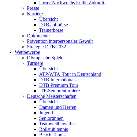
Unser Nachwuchs ist die Zukunft.
Presse
Karriere
Übersicht
DTB-Jobbörse
Trainerbörse
Dokumente
Prävention interpersonaler Gewalt
Strategie DTB:2032
Wettbewerbe
Olympische Spiele
Turniere
Übersicht
ATP/WTA-Tour in Deutschland
DTB Internationals
DTB Premium Tour
ITF-Seniorenturniere
Deutsche Meisterschaften
Übersicht
Damen und Herren
Jugend
Senior:innen
Teamwettbewerbe
Rollstuhltennis
Beach Tennis