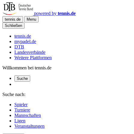
powered by
tennis.de
tennis.de
Menu
Schließen
tennis.de
mypadel.de
DTB
Landesverbände
Weitere Plattformen
Willkommen bei tennis.de
Suche
Suche nach:
Spieler
Turniere
Mannschaften
Ligen
Veranstaltungen