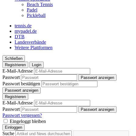
Beach Tennis
Padel
Pickleball
tennis.de
mypadel.de
DTB
Landesverbände
Weitere Plattformen
Schließen
Registrieren
Login
E-Mail-Adresse
Passwort
Passwort anzeigen
Passwort bestätigen
Passwort anzeigen
Registrieren
E-Mail-Adresse
Passwort
Passwort anzeigen
Passwort vergessen?
Eingeloggt bleiben
Einloggen
Suche