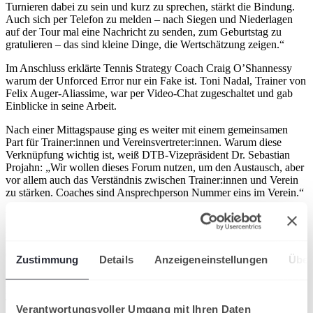
Turnieren dabei zu sein und kurz zu sprechen, stärkt die Bindung.
Auch sich per Telefon zu melden – nach Siegen und Niederlagen
auf der Tour mal eine Nachricht zu senden, zum Geburtstag zu
gratulieren – das sind kleine Dinge, die Wertschätzung zeigen.“
Im Anschluss erklärte Tennis Strategy Coach Craig O’Shannessy
warum der Unforced Error nur ein Fake ist. Toni Nadal, Trainer von
Felix Auger-Aliassime, war per Video-Chat zugeschaltet und gab
Einblicke in seine Arbeit.
Nach einer Mittagspause ging es weiter mit einem gemeinsamen
Part für Trainer:innen und Vereinsvertreter:innen. Warum diese
Verknüpfung wichtig ist, weiß DTB-Vizepräsident Dr. Sebastian
Projahn: „Wir wollen dieses Forum nutzen, um den Austausch, aber
vor allem auch das Verständnis zwischen Trainer:innen und Verein
zu stärken. Coaches sind Ansprechperson Nummer eins im Verein.“
Wie das funktionieren kann, wurde beim nächsten Vortrag gezeigt.
Ein neues Kindertenniskonzept soll per App Tennistrainer:innen und
Vereinsfunktionär:innen zur Verfügung gestellt werden. Dabei ist
das Ziel, Kindern den Sport über Spaß am Spiel beizubringen.
Zustimmung
Details
Anzeigeneinstellungen
Über
Später wurde mit einem Beitrag von Christoph Herrmann,
Bundestrainer Deutscher Golf Verband, der Blick über den
Tellerrand gewagt, ehe die Trendsportart Padel in den Fokus rückte.
Verantwortungsvoller Umgang mit Ihren Daten