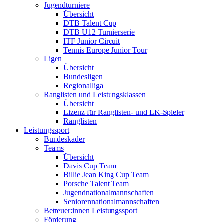
Jugendturniere
Übersicht
DTB Talent Cup
DTB U12 Turnierserie
ITF Junior Circuit
Tennis Europe Junior Tour
Ligen
Übersicht
Bundesligen
Regionalliga
Ranglisten und Leistungsklassen
Übersicht
Lizenz für Ranglisten- und LK-Spieler
Ranglisten
Leistungssport
Bundeskader
Teams
Übersicht
Davis Cup Team
Billie Jean King Cup Team
Porsche Talent Team
Jugendnationalmannschaften
Seniorennationalmannschaften
Betreuer:innen Leistungssport
Förderung