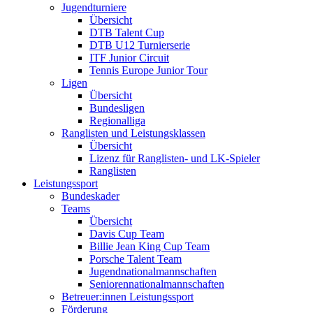
Jugendturniere
Übersicht
DTB Talent Cup
DTB U12 Turnierserie
ITF Junior Circuit
Tennis Europe Junior Tour
Ligen
Übersicht
Bundesligen
Regionalliga
Ranglisten und Leistungsklassen
Übersicht
Lizenz für Ranglisten- und LK-Spieler
Ranglisten
Leistungssport
Bundeskader
Teams
Übersicht
Davis Cup Team
Billie Jean King Cup Team
Porsche Talent Team
Jugendnationalmannschaften
Seniorennationalmannschaften
Betreuer:innen Leistungssport
Förderung