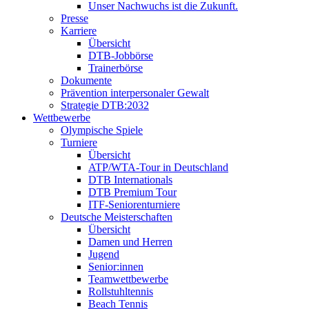
Unser Nachwuchs ist die Zukunft.
Presse
Karriere
Übersicht
DTB-Jobbörse
Trainerbörse
Dokumente
Prävention interpersonaler Gewalt
Strategie DTB:2032
Wettbewerbe
Olympische Spiele
Turniere
Übersicht
ATP/WTA-Tour in Deutschland
DTB Internationals
DTB Premium Tour
ITF-Seniorenturniere
Deutsche Meisterschaften
Übersicht
Damen und Herren
Jugend
Senior:innen
Teamwettbewerbe
Rollstuhltennis
Beach Tennis