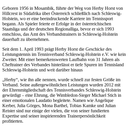
Geboren 1956 in Mosambik, führte der Weg von Herby Horst von
Hillcrest in Südafrika über Österreich schließlich nach Schleswig-
Holstein, wo er eine beeindruckende Karriere im Tennissport
begann. Als Spieler feierte er Erfolge in der österreichischen
Staatsliga und der deutschen Regionalliga, bevor er sich 1993
entschloss, das Amt des Verbandstrainers in Schleswig-Holstein
dauerhaft zu übernehmen.
Seit dem 1. April 1993 prägt Herby Horst die Geschicke des
Leistungstennis im Tennisverband Schleswig-Holstein e.V. wie kein
Zweiter. Mit einer bemerkenswerten Laufbahn von 31 Jahren als
Cheftrainer des Verbandes hinterlässt er tiefe Spuren im Tennisland
Schleswig-Holstein und weit darüber hinaus
„Herby“, wie ihn alle nennen, wurde schnell zur festen Größe im
Verband. Seine außergewöhnlichen Leistungen wurden 2012 mit
der Ehrenmitgliedschaft des Tennisverbandes Schleswig-Holstein
gewürdigt – eine Ehrung, die Wimbledon-Sieger Michael Stich in
einer emotionalen Laudatio begleitete.
Namen wie Angelique
Kerber, Julia Görges, Mona Barthel, Tobias Kamke und Julian
Reister sind nur einige der vielen, die von seiner fundierten
Expertise und seiner inspirierenden Trainerpersönlichkeit
profitierten.