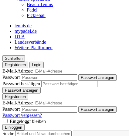
Beach Tennis
Padel
Pickleball
tennis.de
mypadel.de
DTB
Landesverbände
Weitere Plattformen
Schließen
Registrieren
Login
E-Mail-Adresse
Passwort
Passwort anzeigen
Passwort bestätigen
Passwort anzeigen
Registrieren
E-Mail-Adresse
Passwort
Passwort anzeigen
Passwort vergessen?
Eingeloggt bleiben
Einloggen
Suche