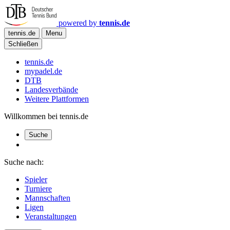
powered by
tennis.de
tennis.de
Menu
Schließen
tennis.de
mypadel.de
DTB
Landesverbände
Weitere Plattformen
Willkommen bei tennis.de
Suche
Suche nach:
Spieler
Turniere
Mannschaften
Ligen
Veranstaltungen