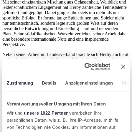
Mit seiner einzigartigen Mischung aus Gelassenheit, Weitblick und
leidenschaftlichem Engagement hat Herby zahlreiche Tennistalente
gefördert und geprägt. Dabei ging es ihm stets um mehr als nur
sportliche Erfolge: Er formte junge Spielerinnen und Spieler nicht
nur tennistechnisch, sondern legte auch großen Wert auf deren
persönliche Entwicklung und Einstellung – auf und neben dem
Platz. Seine südafrikanischen Wurzeln verliehen seiner Arbeit dabei
eine besondere internationale Note und eine inspirierende
Perspektive.
Neben seiner Arbeit im Landesverband brachte sich Herby auch auf
nationaler Ebene ein. Seit 2006 ist er Mitglied im Trainerbeirat des
Deutschen Tennis Bundes (DTB) und wurde bereits zum „Trainer
des Jahres“ gekürt. Von 2019 bis 2022 übernahm er zusätzlich die
sportliche Leitung des gemeinsamen Trainingsbetriebs der
Landesverbände Schleswig-Holstein und Hamburg, wo er mit
Zustimmung
Details
Anzeigeneinstellungen
Über
einem jungen Trainerteam die Ressourcen bündelte, um Toptalente
gezielt zu fördern.
Im Jahr 2024, verabschiedet sich Herby Horst als Cheftrainer des
Verantwortungsvoller Umgang mit Ihren Daten
Tennisverbandes Schleswig-Holstein in den wohlverdienten
Ruhestand.
Wir und
unsere 1022 Partner
verarbeiten Ihre
persönlichen Daten, wie z. B. Ihre IP-Adresse, mithilfe
Artikel teilen
von Technologien wie Cookies, um Informationen auf