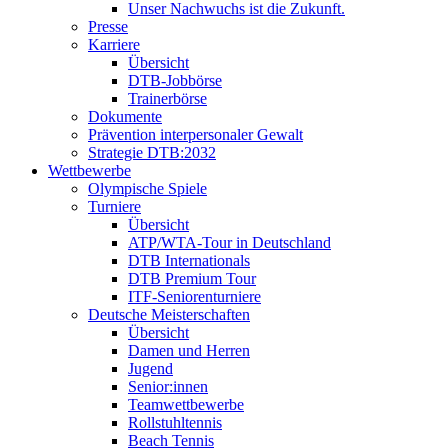
Unser Nachwuchs ist die Zukunft.
Presse
Karriere
Übersicht
DTB-Jobbörse
Trainerbörse
Dokumente
Prävention interpersonaler Gewalt
Strategie DTB:2032
Wettbewerbe
Olympische Spiele
Turniere
Übersicht
ATP/WTA-Tour in Deutschland
DTB Internationals
DTB Premium Tour
ITF-Seniorenturniere
Deutsche Meisterschaften
Übersicht
Damen und Herren
Jugend
Senior:innen
Teamwettbewerbe
Rollstuhltennis
Beach Tennis