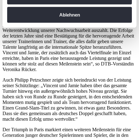
Informationen über Ihre geografische Lage
und Sonja Zhenikhova den Juniorinnen-Doppelwettbewerb und
sorgten damit für einen weiteren deutschen Grand-Slam-Titel im
erfassen, welche bis auf einige Meter genau sein
Nachwuchsbereich.
Ablehnen
können
„Dieser Titel ist ein weiterer Beleg, dass sich die kontinuierliche
Ihr Gerät durch aktives Scannen nach
Weiterentwicklung unserer Nachwuchsarbeit auszahlt. Die Erfolge
bestimmten Merkmalen (Fingerprinting) identifizieren
der letzten Jahre sind eine Bestätigung für die hervorragende Arbeit
Erfahren Sie mehr darüber, wie Ihre persönlichen Daten
unserer Trainerinnen und Trainer, die alles dafür geben unsere
Talente langfristig an die internationale Spitze heranzuführen.
verarbeitet werden, und legen Sie Ihre Präferenzen im
Vincent und Jamie, der zusätzlich auch das Viertelfinale im Einzel
Abschnitt Einzelheiten
fest.
erreichte, haben in Paris eine herausragende Leistung gezeigt und
können sehr stolz auf diesen Meilenstein sein“, so DTB-Vorständin
Veronika Rücker.
Wir verwenden Cookies, um Inhalte und Anzeigen zu
personalisieren, Funktionen für soziale Medien anbieten
Auch Philipp Petzschner zeigte sich beeindruckt von der Leistung
seiner Schützlinge: „Vincent und Jamie haben über das gesamte
zu können und die Zugriffe auf unsere Website zu
Turnier hinweg ein außergewöhnlich hohes Niveau gezeigt. Sie
analysieren. Außerdem geben wir Informationen zu Ihrer
haben sich von Runde zu Runde gesteigert, in den entscheidenden
Verwendung unserer Website an unsere Partner für
Momenten mutig gespielt und als Team hervorragend funktioniert.
Einen Grand-Slam-Titel zu gewinnen, ist etwas ganz Besonderes.
soziale Medien, Werbung und Analysen weiter. Unsere
Dass sie dies gemeinsam als deutsches Doppel geschafft haben,
Partner führen diese Informationen möglicherweise mit
macht diesen Erfolg umso wertvoller.“
weiteren Daten zusammen, die Sie ihnen bereitgestellt
Der Triumph in Paris markiert einen weiteren Meilenstein für eine
haben oder die sie im Rahmen Ihrer Nutzung der Dienste
Generation junger deutscher Spielerinnen und Spieler, die in den
gesammelt haben. Die
Cookie-Einstellungen
können