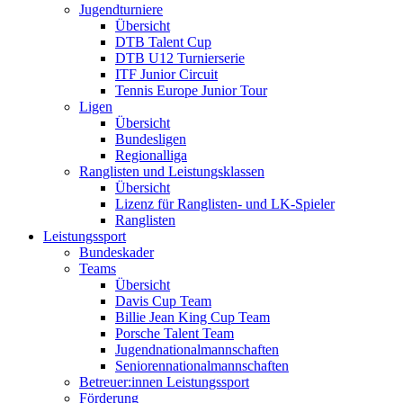
Jugendturniere
Übersicht
DTB Talent Cup
DTB U12 Turnierserie
ITF Junior Circuit
Tennis Europe Junior Tour
Ligen
Übersicht
Bundesligen
Regionalliga
Ranglisten und Leistungsklassen
Übersicht
Lizenz für Ranglisten- und LK-Spieler
Ranglisten
Leistungssport
Bundeskader
Teams
Übersicht
Davis Cup Team
Billie Jean King Cup Team
Porsche Talent Team
Jugendnationalmannschaften
Seniorennationalmannschaften
Betreuer:innen Leistungssport
Förderung