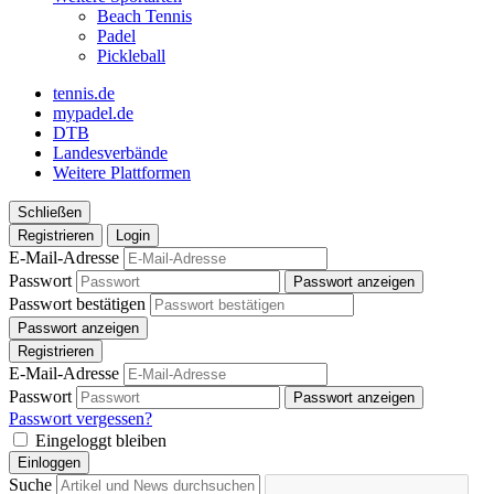
Beach Tennis
Padel
Pickleball
tennis.de
mypadel.de
DTB
Landesverbände
Weitere Plattformen
Schließen
Registrieren
Login
E-Mail-Adresse
Passwort
Passwort anzeigen
Passwort bestätigen
Passwort anzeigen
Registrieren
E-Mail-Adresse
Passwort
Passwort anzeigen
Passwort vergessen?
Eingeloggt bleiben
Einloggen
Suche