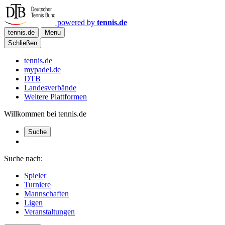
powered by
tennis.de
tennis.de
Menu
Schließen
tennis.de
mypadel.de
DTB
Landesverbände
Weitere Plattformen
Willkommen bei tennis.de
Suche
Suche nach:
Spieler
Turniere
Mannschaften
Ligen
Veranstaltungen