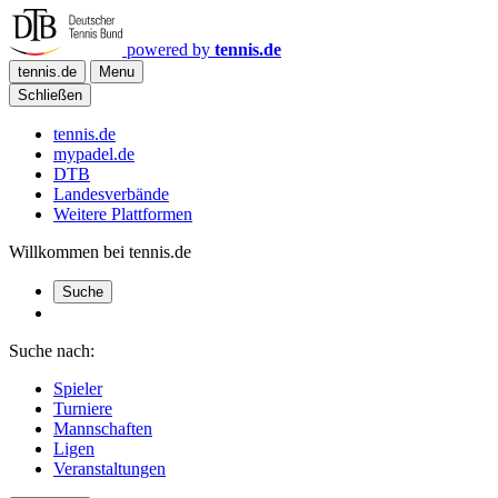
powered by
tennis.de
tennis.de
Menu
Schließen
tennis.de
mypadel.de
DTB
Landesverbände
Weitere Plattformen
Willkommen bei tennis.de
Suche
Suche nach:
Spieler
Turniere
Mannschaften
Ligen
Veranstaltungen