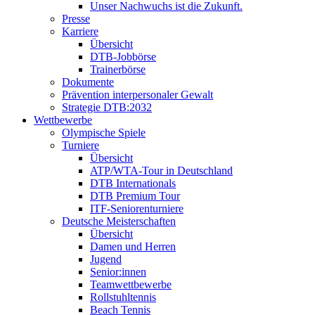
Unser Nachwuchs ist die Zukunft.
Presse
Karriere
Übersicht
DTB-Jobbörse
Trainerbörse
Dokumente
Prävention interpersonaler Gewalt
Strategie DTB:2032
Wettbewerbe
Olympische Spiele
Turniere
Übersicht
ATP/WTA-Tour in Deutschland
DTB Internationals
DTB Premium Tour
ITF-Seniorenturniere
Deutsche Meisterschaften
Übersicht
Damen und Herren
Jugend
Senior:innen
Teamwettbewerbe
Rollstuhltennis
Beach Tennis