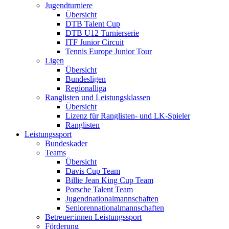
Jugendturniere
Übersicht
DTB Talent Cup
DTB U12 Turnierserie
ITF Junior Circuit
Tennis Europe Junior Tour
Ligen
Übersicht
Bundesligen
Regionalliga
Ranglisten und Leistungsklassen
Übersicht
Lizenz für Ranglisten- und LK-Spieler
Ranglisten
Leistungssport
Bundeskader
Teams
Übersicht
Davis Cup Team
Billie Jean King Cup Team
Porsche Talent Team
Jugendnationalmannschaften
Seniorennationalmannschaften
Betreuer:innen Leistungssport
Förderung