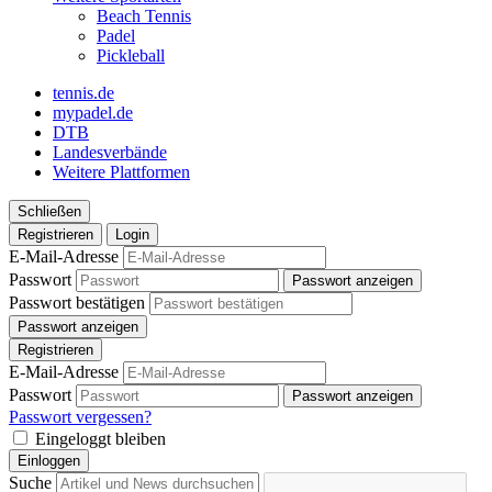
Beach Tennis
Padel
Pickleball
tennis.de
mypadel.de
DTB
Landesverbände
Weitere Plattformen
Schließen
Registrieren
Login
E-Mail-Adresse
Passwort
Passwort anzeigen
Passwort bestätigen
Passwort anzeigen
Registrieren
E-Mail-Adresse
Passwort
Passwort anzeigen
Passwort vergessen?
Eingeloggt bleiben
Einloggen
Suche