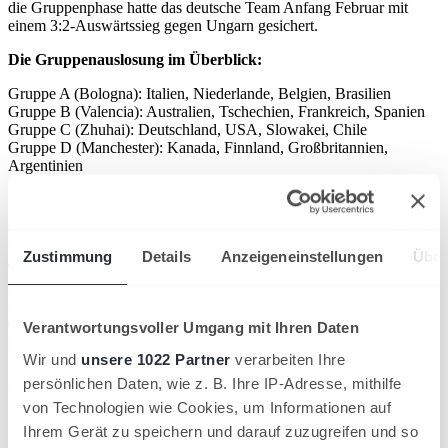
die Gruppenphase hatte das deutsche Team Anfang Februar mit
einem 3:2-Auswärtssieg gegen Ungarn gesichert.
Die Gruppenauslosung im Überblick:
Gruppe A (Bologna): Italien, Niederlande, Belgien, Brasilien
Gruppe B (Valencia): Australien, Tschechien, Frankreich, Spanien
Gruppe C (Zhuhai): Deutschland, USA, Slowakei, Chile
Gruppe D (Manchester): Kanada, Finnland, Großbritannien,
Argentinien
Für die K.o.-Phase qualifizieren sich die beiden besten Teams jeder
Gruppe. Beim Final 8 in Málaga spielen sie dann vom 19. bis 24.
November den Davis Cup Sieger 2024 aus.
Zustimmung
Details
Anzeigeneinstellungen
Über
Teamchef Michael Kohlmann möchte da in jedem Fall dabei sein:
„Man kann aktuell nur spekulieren, wie die Nationen aufstellen.
Aber aufgrund unserer Erfolge in den letzten Jahren ist das eine
Gruppenzusammensetzung, bei der es unser aller Ziel sein sollte, die
Verantwortungsvoller Umgang mit Ihren Daten
Finals in Málaga zu erreichen.“
Wir und
unsere 1022 Partner
verarbeiten Ihre
persönlichen Daten, wie z. B. Ihre IP-Adresse, mithilfe
Artikel teilen
von Technologien wie Cookies, um Informationen auf
Ähnliche News
Ihrem Gerät zu speichern und darauf zuzugreifen und so