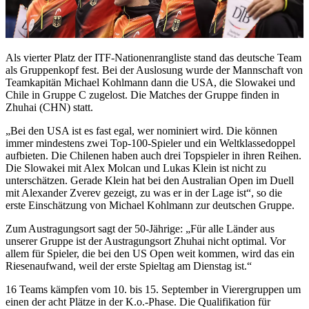
Als vierter Platz der ITF-Nationenrangliste stand das deutsche Team
als Gruppenkopf fest. Bei der Auslosung wurde der Mannschaft von
Teamkapitän Michael Kohlmann dann die USA, die Slowakei und
Chile in Gruppe C zugelost. Die Matches der Gruppe finden in
Zhuhai (CHN) statt.
„Bei den USA ist es fast egal, wer nominiert wird. Die können
immer mindestens zwei Top-100-Spieler und ein Weltklassedoppel
aufbieten. Die Chilenen haben auch drei Topspieler in ihren Reihen.
Die Slowakei mit Alex Molcan und Lukas Klein ist nicht zu
unterschätzen. Gerade Klein hat bei den Australian Open im Duell
mit Alexander Zverev gezeigt, zu was er in der Lage ist“, so die
erste Einschätzung von Michael Kohlmann zur deutschen Gruppe.
Zum Austragungsort sagt der 50-Jährige: „Für alle Länder aus
unserer Gruppe ist der Austragungsort Zhuhai nicht optimal. Vor
allem für Spieler, die bei den US Open weit kommen, wird das ein
Riesenaufwand, weil der erste Spieltag am Dienstag ist.“
16 Teams kämpfen vom 10. bis 15. September in Vierergruppen um
einen der acht Plätze in der K.o.-Phase. Die Qualifikation für