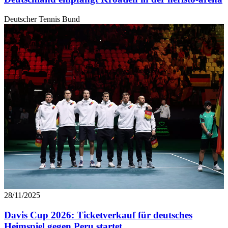
personalisieren, Funktionen für soziale Medien anbieten
Deutscher Tennis Bund
zu können und die Zugriffe auf unsere Website zu
analysieren. Außerdem geben wir Informationen zu Ihrer
Verwendung unserer Website an unsere Partner für
soziale Medien, Werbung und Analysen weiter. Unsere
Partner führen diese Informationen möglicherweise mit
weiteren Daten zusammen, die Sie ihnen bereitgestellt
haben oder die sie im Rahmen Ihrer Nutzung der Dienste
gesammelt haben. Die
Cookie-Einstellungen
können
jederzeit über den Link im Footer aufgerufen und
angepasst werden.
28/11/2025
Davis Cup 2026: Ticketverkauf für deutsches
Heimspiel gegen Peru startet