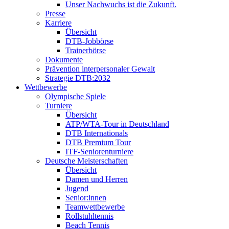
Unser Nachwuchs ist die Zukunft.
Presse
Karriere
Übersicht
DTB-Jobbörse
Trainerbörse
Dokumente
Prävention interpersonaler Gewalt
Strategie DTB:2032
Wettbewerbe
Olympische Spiele
Turniere
Übersicht
ATP/WTA-Tour in Deutschland
DTB Internationals
DTB Premium Tour
ITF-Seniorenturniere
Deutsche Meisterschaften
Übersicht
Damen und Herren
Jugend
Senior:innen
Teamwettbewerbe
Rollstuhltennis
Beach Tennis