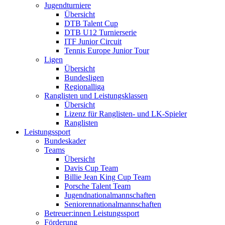
Jugendturniere
Übersicht
DTB Talent Cup
DTB U12 Turnierserie
ITF Junior Circuit
Tennis Europe Junior Tour
Ligen
Übersicht
Bundesligen
Regionalliga
Ranglisten und Leistungsklassen
Übersicht
Lizenz für Ranglisten- und LK-Spieler
Ranglisten
Leistungssport
Bundeskader
Teams
Übersicht
Davis Cup Team
Billie Jean King Cup Team
Porsche Talent Team
Jugendnationalmannschaften
Seniorennationalmannschaften
Betreuer:innen Leistungssport
Förderung