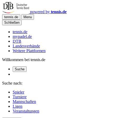
powered by
tennis.de
tennis.de
Menu
Schließen
tennis.de
mypadel.de
DTB
Landesverbände
Weitere Plattformen
Willkommen bei tennis.de
Suche
Suche nach:
Spieler
Turniere
Mannschaften
Ligen
Veranstaltungen