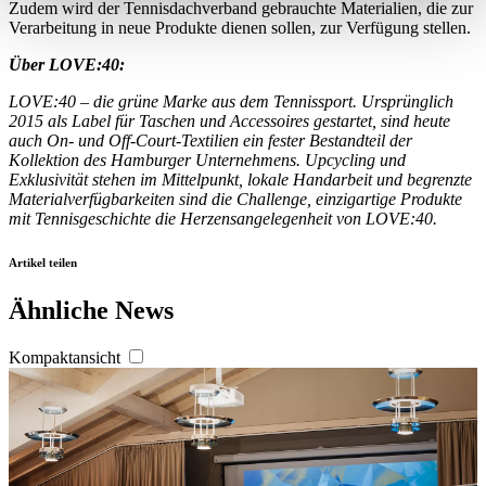
Zudem wird der Tennisdachverband gebrauchte Materialien, die zur
Erfahren Sie mehr darüber, wie Ihre persönlichen Daten
Verarbeitung in neue Produkte dienen sollen, zur Verfügung stellen.
verarbeitet werden, und legen Sie Ihre Präferenzen im
Über LOVE:40:
Abschnitt Einzelheiten
fest.
LOVE:40 – die grüne Marke aus dem Tennissport. Ursprünglich
2015 als Label für Taschen und Accessoires gestartet, sind heute
Wir verwenden Cookies, um Inhalte und Anzeigen zu
auch On- und Off-Court-Textilien ein fester Bestandteil der
personalisieren, Funktionen für soziale Medien anbieten
Kollektion des Hamburger Unternehmens. Upcycling und
zu können und die Zugriffe auf unsere Website zu
Exklusivität stehen im Mittelpunkt, lokale Handarbeit und begrenzte
Materialverfügbarkeiten sind die Challenge, einzigartige Produkte
analysieren. Außerdem geben wir Informationen zu Ihrer
mit Tennisgeschichte die Herzensangelegenheit von LOVE:40.
Verwendung unserer Website an unsere Partner für
soziale Medien, Werbung und Analysen weiter. Unsere
Artikel teilen
Partner führen diese Informationen möglicherweise mit
Ähnliche News
weiteren Daten zusammen, die Sie ihnen bereitgestellt
haben oder die sie im Rahmen Ihrer Nutzung der Dienste
Kompaktansicht
gesammelt haben. Die
Cookie-Einstellungen
können
jederzeit über den Link im Footer aufgerufen und
angepasst werden.