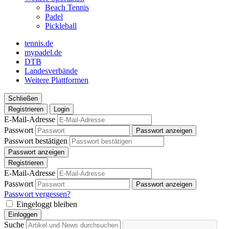
Beach Tennis
Padel
Pickleball
tennis.de
mypadel.de
DTB
Landesverbände
Weitere Plattformen
Schließen
Registrieren
Login
E-Mail-Adresse
Passwort
Passwort anzeigen
Passwort bestätigen
Passwort anzeigen
Registrieren
E-Mail-Adresse
Passwort
Passwort anzeigen
Passwort vergessen?
Eingeloggt bleiben
Einloggen
Suche