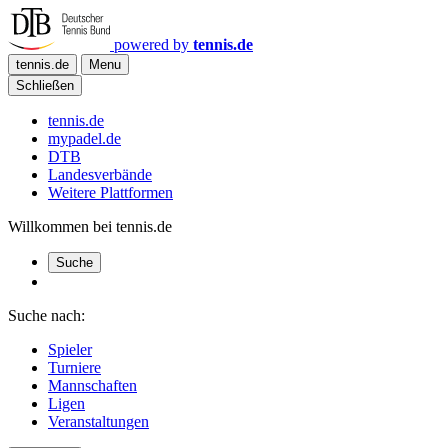
powered by
tennis.de
tennis.de
Menu
Schließen
tennis.de
mypadel.de
DTB
Landesverbände
Weitere Plattformen
Willkommen bei tennis.de
Suche
Suche nach:
Spieler
Turniere
Mannschaften
Ligen
Veranstaltungen