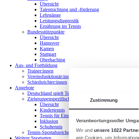
Übersicht
Talentsichtung und -förderung
Lehrgänge
Leistungsdiagnostik
Ernährung im Tennis
Bundesstützpunkte
Übersicht
Hannover
Kamen
Stuttgart
Oberhaching
Aus- und Fortbildung
Trainer:innen
Vereinsfunktionär:innen
Schiedsrichter:innen
Angebote
Deutschland spielt Tennis
Zielgruppenspezifische Angebote
Zustimmung
Übersicht
Kindertennis
Tennis für Einsteiger 18+
Verantwortungsvoller Umgan
Inklusion
Schultennis
Wir und
unsere 1022 Partne
Tennis-Sportabzeichen
wie Cookies, um Information
Weitere Sportarten