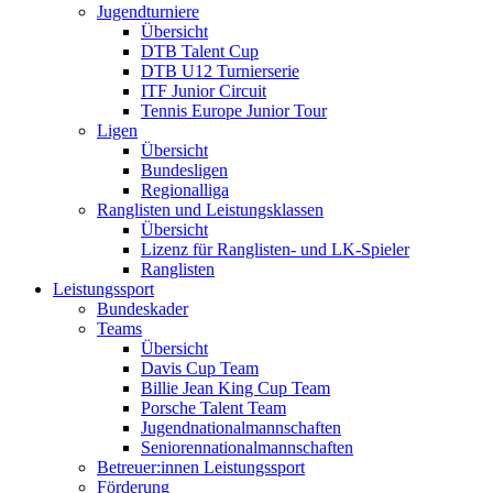
Jugendturniere
Übersicht
DTB Talent Cup
DTB U12 Turnierserie
ITF Junior Circuit
Tennis Europe Junior Tour
Ligen
Übersicht
Bundesligen
Regionalliga
Ranglisten und Leistungsklassen
Übersicht
Lizenz für Ranglisten- und LK-Spieler
Ranglisten
Leistungssport
Bundeskader
Teams
Übersicht
Davis Cup Team
Billie Jean King Cup Team
Porsche Talent Team
Jugendnationalmannschaften
Seniorennationalmannschaften
Betreuer:innen Leistungssport
Förderung