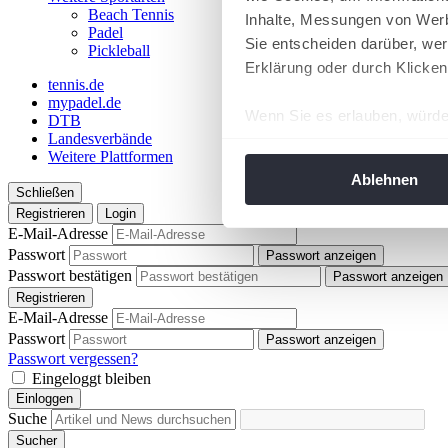
Beach Tennis
Inhalte, Messungen von Werb
Padel
Sie entscheiden darüber, wer
Pickleball
Erklärung oder durch Klicken
tennis.de
mypadel.de
Wenn Sie es erlauben, würde
DTB
Landesverbände
Informationen über Ih
Weitere Plattformen
Ihr Gerät durch aktiv
Ablehnen
Schließen
Erfahren Sie mehr darüber, w
Registrieren
Login
Einzelheiten
fest.
E-Mail-Adresse
Passwort
Passwort anzeigen
Wir verwenden Cookies, um I
Passwort bestätigen
Passwort anzeigen
und die Zugriffe auf unsere 
Registrieren
Website an unsere Partner fü
E-Mail-Adresse
Passwort
möglicherweise mit weiteren
Passwort anzeigen
Passwort vergessen?
der Dienste gesammelt habe
Eingeloggt bleiben
angepasst werden.
Einloggen
Suche
Sucher