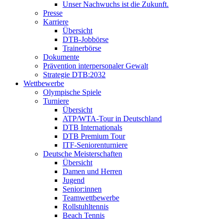
Unser Nachwuchs ist die Zukunft.
Presse
Karriere
Übersicht
DTB-Jobbörse
Trainerbörse
Dokumente
Prävention interpersonaler Gewalt
Strategie DTB:2032
Wettbewerbe
Olympische Spiele
Turniere
Übersicht
ATP/WTA-Tour in Deutschland
DTB Internationals
DTB Premium Tour
ITF-Seniorenturniere
Deutsche Meisterschaften
Übersicht
Damen und Herren
Jugend
Senior:innen
Teamwettbewerbe
Rollstuhltennis
Beach Tennis