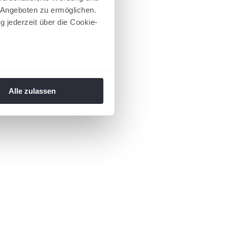
 Angeboten zu ermöglichen.
g jederzeit über die Cookie-
au sein können
zieren
Alle zulassen
hre Präferenzen im
Abschnitt
 Medien anbieten zu können
hrer Verwendung unserer
 führen diese Informationen
ie im Rahmen Ihrer Nutzung
 Footer aufgerufen und