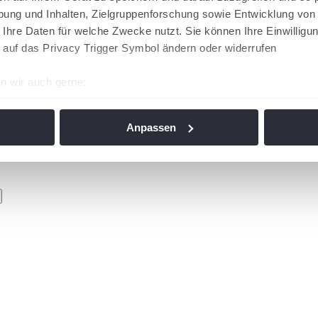
ung und Inhalten, Zielgruppenforschung sowie Entwicklung von
 Ihre Daten für welche Zwecke nutzt. Sie können Ihre Einwilligun
 auf das Privacy Trigger Symbol ändern oder widerrufen
n wir auch gerne:
re geografische Lage erfassen, welche bis auf einige Meter gen
es Scannen nach bestimmten Merkmalen (Fingerprinting) identifi
Anpassen
ie Ihre persönlichen Daten verarbeitet werden, und legen Sie I
nhalte und Anzeigen zu personalisieren, Funktionen für soziale
Website zu analysieren. Außerdem geben wir Informationen zu I
r soziale Medien, Werbung und Analysen weiter. Unsere Partner
 Daten zusammen, die Sie ihnen bereitgestellt haben oder die s
n. Die
Cookie-Einstellungen
können jederzeit über den Link im