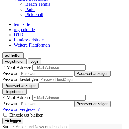
Beach Tennis
Padel
Pickleball
tennis.de
mypadel.de
DTB
Landesverbände
Weitere Plattformen
Schließen
Registrieren
Login
E-Mail-Adresse
Passwort
Passwort anzeigen
Passwort bestätigen
Passwort anzeigen
Registrieren
E-Mail-Adresse
Passwort
Passwort anzeigen
Passwort vergessen?
Eingeloggt bleiben
Einloggen
Suche