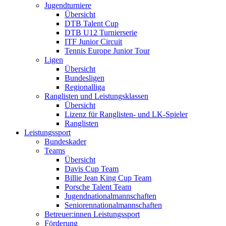
Jugendturniere
Übersicht
DTB Talent Cup
DTB U12 Turnierserie
ITF Junior Circuit
Tennis Europe Junior Tour
Ligen
Übersicht
Bundesligen
Regionalliga
Ranglisten und Leistungsklassen
Übersicht
Lizenz für Ranglisten- und LK-Spieler
Ranglisten
Leistungssport
Bundeskader
Teams
Übersicht
Davis Cup Team
Billie Jean King Cup Team
Porsche Talent Team
Jugendnationalmannschaften
Seniorennationalmannschaften
Betreuer:innen Leistungssport
Förderung