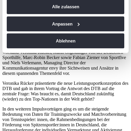
Cookie-Erklärung oder durch Klicken auf das Privacy
Alle zulassen
Trigger Symbol ändern oder widerrufen
0:00 / 3:01
Wenn Sie es erlauben, würden wir auch gerne:
Anpassen
Informationen über Ihre geografische Lage
erfassen, welche bis auf einige Meter genau sein
Ablehnen
können
Am Vormittag stellten Dr. Robert Seidl von Stats Perform, DTB-
Ihr Gerät durch aktives Scannen nach
Vorstand Veronika Rücker, Karin Orgeldinger von der Deutschen
Sporthilfe, Marc-Robin Becker sowie Fabian Ziemer von Sportfive
bestimmten Merkmalen (Fingerprinting) identifizieren
und Niels Verlemann, Managing Director der
Erfahren Sie mehr darüber, wie Ihre persönlichen Daten
Kommunikationsagentur envy ihre Sichtweisen und Ansätze in
verarbeitet werden, und legen Sie Ihre Präferenzen im
diesem spannenden Themenfeld vor.
Abschnitt Einzelheiten
fest.
Veronika Rücker präsentierte die neue Leistungssportkonzeption des
DTB und gab in ihrem Vortrag die Antwort des DTB auf die
zentrale Frage: Was braucht es, damit Deutschland zukünftig
Wir verwenden Cookies, um Inhalte und Anzeigen zu
(wieder) zu den Top-Nationen in der Welt gehört?
personalisieren, Funktionen für soziale Medien anbieten
zu können und die Zugriffe auf unsere Website zu
In den weiteren Impulsvorträgen ging es um die steigende
Bedeutung von Daten für Trainingszwecke und Matchvorbereitung
analysieren. Außerdem geben wir Informationen zu Ihrer
von Tennisspieler: innen, die Rahmenbedingungen bei der
Verwendung unserer Website an unsere Partner für
Förderung von Spitzensportler:innen in Deutschland, die
soziale Medien, Werbung und Analysen weiter. Unsere
Herausforderung der individuellen Vermarktung und Aktivierung