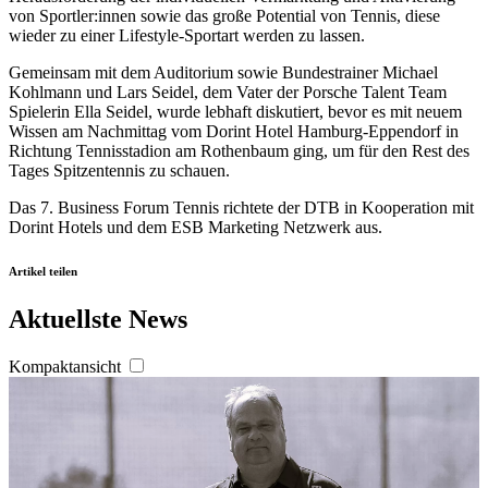
von Sportler:innen sowie das große Potential von Tennis, diese
Partner führen diese Informationen möglicherweise mit
wieder zu einer Lifestyle-Sportart werden zu lassen.
weiteren Daten zusammen, die Sie ihnen bereitgestellt
haben oder die sie im Rahmen Ihrer Nutzung der Dienste
Gemeinsam mit dem Auditorium sowie Bundestrainer Michael
Kohlmann und Lars Seidel, dem Vater der Porsche Talent Team
gesammelt haben. Die
Cookie-Einstellungen
können
Spielerin Ella Seidel, wurde lebhaft diskutiert, bevor es mit neuem
jederzeit über den Link im Footer aufgerufen und
Wissen am Nachmittag vom Dorint Hotel Hamburg-Eppendorf in
angepasst werden.
Richtung Tennisstadion am Rothenbaum ging, um für den Rest des
Tages Spitzentennis zu schauen.
Das 7. Business Forum Tennis richtete der DTB in Kooperation mit
Dorint Hotels und dem ESB Marketing Netzwerk aus.
Artikel teilen
Aktuellste News
Kompaktansicht