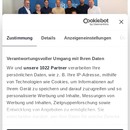
Zustimmung
Details
Anzeigeneinstellungen
Über
„Für uns ist das Business Forum Tennis der perfekte Ort, an dem
wir alle unsere Partner zusammenbringen können, um mit ihnen
gemeinsam über die Themen zu diskutieren, die den Tennissport
Verantwortungsvoller Umgang mit Ihren Daten
bewegen. Von der Digitalisierung, über Nachhaltigkeit, bis hin zum
Spitzensport. Der Teilnehmerrekord in diesem Jahr bestätigt uns,
Wir und
unsere 1022 Partner
verarbeiten Ihre
dass es für alle Beteiligten eine relevante Veranstaltung mit
persönlichen Daten, wie z. B. Ihre IP-Adresse, mithilfe
Mehrwert ist“, so Simon Papendorf, Geschäftsführer der DTB-
Vermarktungstochter DMSG und Gastgeber des Forums.
von Technologien wie Cookies, um Informationen auf
Ihrem Gerät zu speichern und darauf zuzugreifen und so
personalisierte Werbung und Inhalte, Messungen von
Werbung und Inhalten, Zielgruppenforschung sowie
Entwicklung von Angeboten zu ermöglichen. Sie
entscheiden darüber, wer Ihre Daten für welche Zwecke
nutzt. Sie können Ihre Einwilligung jederzeit über die