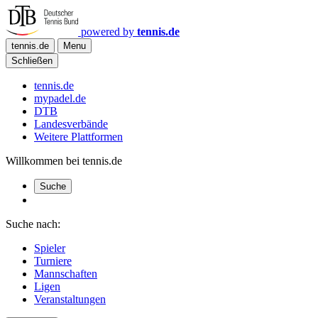
powered by
tennis.de
tennis.de
Menu
Schließen
tennis.de
mypadel.de
DTB
Landesverbände
Weitere Plattformen
Willkommen bei tennis.de
Suche
Suche nach:
Spieler
Turniere
Mannschaften
Ligen
Veranstaltungen