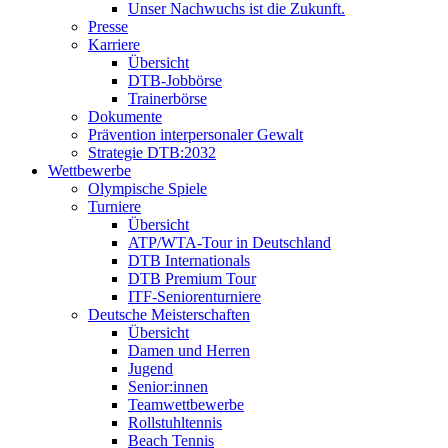
Unser Nachwuchs ist die Zukunft.
Presse
Karriere
Übersicht
DTB-Jobbörse
Trainerbörse
Dokumente
Prävention interpersonaler Gewalt
Strategie DTB:2032
Wettbewerbe
Olympische Spiele
Turniere
Übersicht
ATP/WTA-Tour in Deutschland
DTB Internationals
DTB Premium Tour
ITF-Seniorenturniere
Deutsche Meisterschaften
Übersicht
Damen und Herren
Jugend
Senior:innen
Teamwettbewerbe
Rollstuhltennis
Beach Tennis