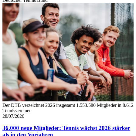
Deutscher Tennis Bund
personalisieren, Funktionen für soziale Medien anbieten
zu können und die Zugriffe auf unsere Website zu
analysieren. Außerdem geben wir Informationen zu Ihrer
Verwendung unserer Website an unsere Partner für
soziale Medien, Werbung und Analysen weiter. Unsere
Partner führen diese Informationen möglicherweise mit
weiteren Daten zusammen, die Sie ihnen bereitgestellt
haben oder die sie im Rahmen Ihrer Nutzung der Dienste
gesammelt haben. Die
Cookie-Einstellungen
können
jederzeit über den Link im Footer aufgerufen und
angepasst werden.
Der DTB verzeichnet 2026 insgesamt 1.553.580 Mitglieder in 8.612
Tennisvereinen
28/07/2026
36.000 neue Mitglieder: Tennis wächst 2026 stärker
als in den Vorjahren