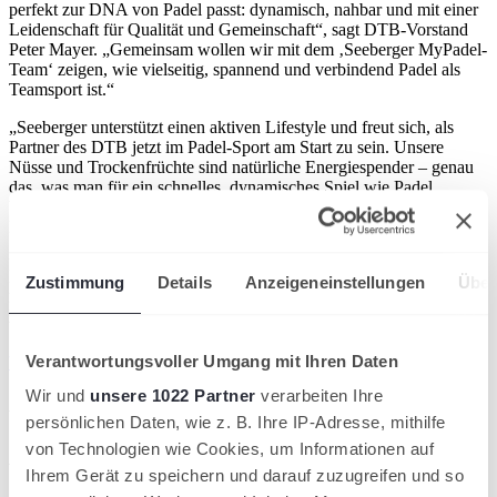
perfekt zur DNA von Padel passt: dynamisch, nahbar und mit einer
Leidenschaft für Qualität und Gemeinschaft“, sagt DTB-Vorstand
Peter Mayer. „Gemeinsam wollen wir mit dem ‚Seeberger MyPadel-
Team‘ zeigen, wie vielseitig, spannend und verbindend Padel als
Teamsport ist.“
„Seeberger unterstützt einen aktiven Lifestyle und freut sich, als
Partner des DTB jetzt im Padel-Sport am Start zu sein. Unsere
Nüsse und Trockenfrüchte sind natürliche Energiespender – genau
das, was man für ein schnelles, dynamisches Spiel wie Padel
braucht“, so Pia Geißler, Brand Collaboration & Partnership
Manager, Seeberger.
Neben umfangreichem Bildmaterial und medialer Reichweite
Zustimmung
Details
Anzeigeneinstellungen
Über
profitieren die Teammitglieder von einer besonderen Bühne
innerhalb der German Padel Tour – und werden Teil der stetig
wachsenden Padel-Community in Deutschland.
Verantwortungsvoller Umgang mit Ihren Daten
Weitere Informationen und Bewerbung gibt es hier.
Wir und
unsere 1022 Partner
verarbeiten Ihre
Artikel teilen
persönlichen Daten, wie z. B. Ihre IP-Adresse, mithilfe
von Technologien wie Cookies, um Informationen auf
Ähnliche News
Ihrem Gerät zu speichern und darauf zuzugreifen und so