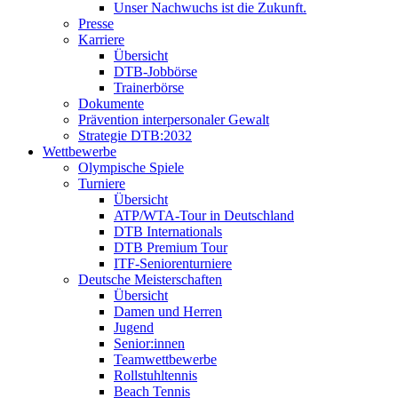
Unser Nachwuchs ist die Zukunft.
Presse
Karriere
Übersicht
DTB-Jobbörse
Trainerbörse
Dokumente
Prävention interpersonaler Gewalt
Strategie DTB:2032
Wettbewerbe
Olympische Spiele
Turniere
Übersicht
ATP/WTA-Tour in Deutschland
DTB Internationals
DTB Premium Tour
ITF-Seniorenturniere
Deutsche Meisterschaften
Übersicht
Damen und Herren
Jugend
Senior:innen
Teamwettbewerbe
Rollstuhltennis
Beach Tennis