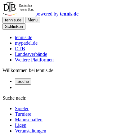
powered by
tennis.de
tennis.de
Menu
Schließen
tennis.de
mypadel.de
DTB
Landesverbände
Weitere Plattformen
Willkommen bei tennis.de
Suche
Suche nach:
Spieler
Turniere
Mannschaften
Ligen
Veranstaltungen