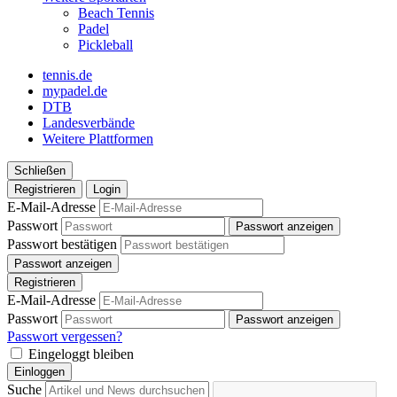
Beach Tennis
Padel
Pickleball
tennis.de
mypadel.de
DTB
Landesverbände
Weitere Plattformen
Schließen
Registrieren
Login
E-Mail-Adresse
Passwort
Passwort anzeigen
Passwort bestätigen
Passwort anzeigen
Registrieren
E-Mail-Adresse
Passwort
Passwort anzeigen
Passwort vergessen?
Eingeloggt bleiben
Einloggen
Suche