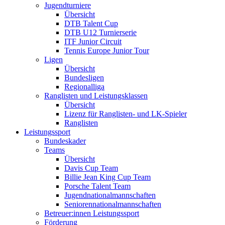
Jugendturniere
Übersicht
DTB Talent Cup
DTB U12 Turnierserie
ITF Junior Circuit
Tennis Europe Junior Tour
Ligen
Übersicht
Bundesligen
Regionalliga
Ranglisten und Leistungsklassen
Übersicht
Lizenz für Ranglisten- und LK-Spieler
Ranglisten
Leistungssport
Bundeskader
Teams
Übersicht
Davis Cup Team
Billie Jean King Cup Team
Porsche Talent Team
Jugendnationalmannschaften
Seniorennationalmannschaften
Betreuer:innen Leistungssport
Förderung