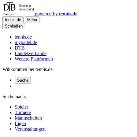
powered by
tennis.de
tennis.de
Menu
Schließen
tennis.de
mypadel.de
DTB
Landesverbände
Weitere Plattformen
Willkommen bei tennis.de
Suche
Suche nach:
Spieler
Turniere
Mannschaften
Ligen
Veranstaltungen