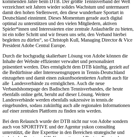
kommenden Jahre beim DTB. Der größte Tennisverband der Welt
Wir verwenden Cookies, um Inhalte und Anzeigen zu
verzeichnet seit Jahren wieder solides Wachstum und untermauert
personalisieren, Funktionen für soziale Medien anbieten
damit den hohen Stellenwert, den diese wunderbare Sportart in
Deutschland einnimmt. Dieses Momentum gerade auch digital
zu können und die Zugriffe auf unsere Website zu
optimal zu unterstützen und den vielen Mitgliedern, aktiven
analysieren. Außerdem geben wir Informationen zu Ihrer
Spieler*innen und Interessierten eine zentrale Anlaufstelle zu bieten,
Verwendung unserer Website an unsere Partner für
ist ein toller Schritt und wir freuen uns sehr, den Verband hierbei
begleiten zu dürfen“, so Christoph Kull, Managing Director & Vice
soziale Medien, Werbung und Analysen weiter. Unsere
President Adobe Central Europe.
Partner führen diese Informationen möglicherweise mit
weiteren Daten zusammen, die Sie ihnen bereitgestellt
Durch die hochgradig skalierbare Lösung von Adobe können die
Inhalte der Website effizienter verwaltet und personalisiert
haben oder die sie im Rahmen Ihrer Nutzung der Dienste
präsentiert werden. Dies ermöglicht dem DTB künftig, gezielt auf
gesammelt haben. Die
Cookie-Einstellungen
können
die Bedürfnisse aller Interessensgruppen in Tennis-Deutschland
jederzeit über den Link im Footer aufgerufen und
einzugehen und damit einen zukunftsorientierten Auftritt auch für
alle Landesverbände zu ermöglichen. Auch die neue
angepasst werden.
Verbandshomepage des Badischen Tennisverbandes, die heute
ebenfalls online geht, beruht auf dieser Lösung. Weitere
Landesverbände werden ebenfalls sukzessive in tennis.de
eingebunden, sodass zukünftig auch alle regionalen Informationen
auf einer zentralen Plattform zu finden sein werden.
Bei dem Relaunch wurde der DTB nicht nur von Adobe sondern
auch von SPORTFIVE und der Agentur yukon consulting
unterstützt, die ihre Expertise in den Bereichen strategische und