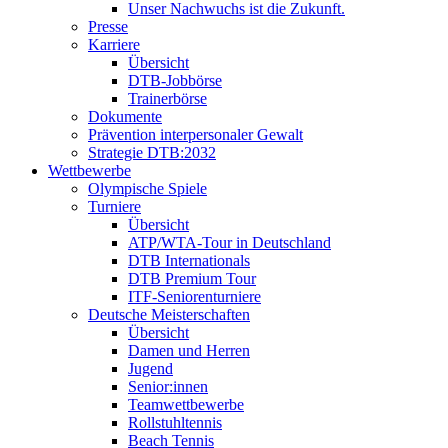
Unser Nachwuchs ist die Zukunft.
Presse
Karriere
Übersicht
DTB-Jobbörse
Trainerbörse
Dokumente
Prävention interpersonaler Gewalt
Strategie DTB:2032
Wettbewerbe
Olympische Spiele
Turniere
Übersicht
ATP/WTA-Tour in Deutschland
DTB Internationals
DTB Premium Tour
ITF-Seniorenturniere
Deutsche Meisterschaften
Übersicht
Damen und Herren
Jugend
Senior:innen
Teamwettbewerbe
Rollstuhltennis
Beach Tennis