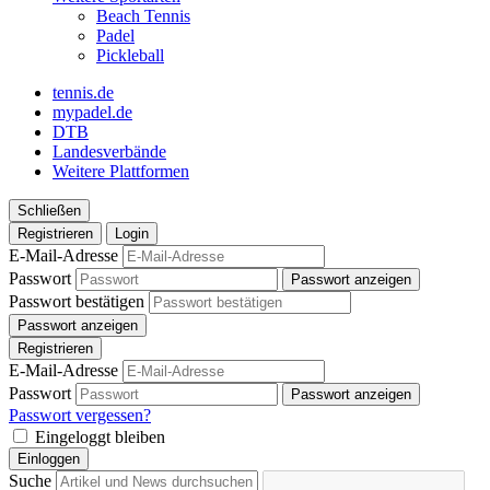
Beach Tennis
Padel
Pickleball
tennis.de
mypadel.de
DTB
Landesverbände
Weitere Plattformen
Schließen
Registrieren
Login
E-Mail-Adresse
Passwort
Passwort anzeigen
Passwort bestätigen
Passwort anzeigen
Registrieren
E-Mail-Adresse
Passwort
Passwort anzeigen
Passwort vergessen?
Eingeloggt bleiben
Einloggen
Suche