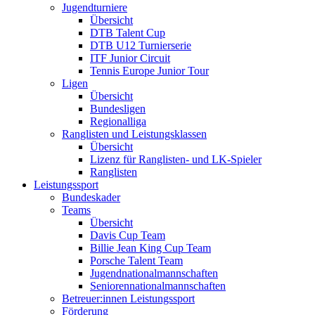
Jugendturniere
Übersicht
DTB Talent Cup
DTB U12 Turnierserie
ITF Junior Circuit
Tennis Europe Junior Tour
Ligen
Übersicht
Bundesligen
Regionalliga
Ranglisten und Leistungsklassen
Übersicht
Lizenz für Ranglisten- und LK-Spieler
Ranglisten
Leistungssport
Bundeskader
Teams
Übersicht
Davis Cup Team
Billie Jean King Cup Team
Porsche Talent Team
Jugendnationalmannschaften
Seniorennationalmannschaften
Betreuer:innen Leistungssport
Förderung