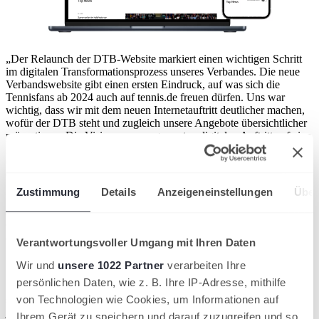
„Der Relaunch der DTB-Website markiert einen wichtigen Schritt
im digitalen Transformationsprozess unseres Verbandes. Die neue
Verbandswebsite gibt einen ersten Eindruck, auf was sich die
Tennisfans ab 2024 auch auf tennis.de freuen dürfen. Uns war
wichtig, dass wir mit dem neuen Internetauftritt deutlicher machen,
wofür der DTB steht und zugleich unsere Angebote übersichtlicher
präsentieren. Die Vision unseren gesamten digitalen Auftritt auf eine
gemeinsame technologische Basis zu stellen, damit die Nutzer in
eine große Tennis-Welt eintauchen können, bekommt nun erstmals
ein Gesicht“, so DTB-Vizepräsident Raik Packeiser.
Zustimmung
Details
Anzeigeneinstellungen
Über
Die neue Website des DTB, die inhaltlich News, Informationen,
Angebote und Services des Dachverbandes bereithält, zeichnet sich
durch ein modernes Erscheinungsbild und eine hochwertige Optik
aus. Mit einem klaren und übersichtlichen Layout wurde besonderer
Verantwortungsvoller Umgang mit Ihren Daten
Wert daraufgelegt, Informationen einfacher als bisher zugänglich zu
machen.
Wir und
unsere 1022 Partner
verarbeiten Ihre
persönlichen Daten, wie z. B. Ihre IP-Adresse, mithilfe
Über eine optimierte Navigation ist für die Nutzer:innen eine
schnelle Orientierung zum Leistungsspektrum des DTB sowie den
von Technologien wie Cookies, um Informationen auf
jeweiligen Ansprechpartner:innen innerhalb des Verbandes möglich.
Ihrem Gerät zu speichern und darauf zuzugreifen und so