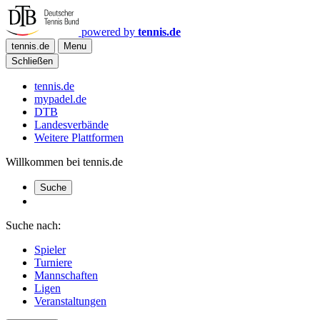
powered by
tennis.de
tennis.de
Menu
Schließen
tennis.de
mypadel.de
DTB
Landesverbände
Weitere Plattformen
Willkommen bei tennis.de
Suche
Suche nach:
Spieler
Turniere
Mannschaften
Ligen
Veranstaltungen