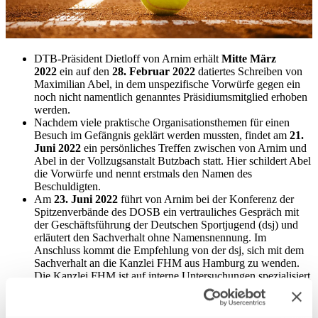
DTB-Präsident Dietloff von Arnim erhält
Mitte März
2022
ein auf den
28. Februar 2022
datiertes Schreiben von
Maximilian Abel, in dem unspezifische Vorwürfe gegen ein
noch nicht namentlich genanntes Präsidiumsmitglied erhoben
werden.
Nachdem viele praktische Organisationsthemen für einen
Besuch im Gefängnis geklärt werden mussten, findet am
21.
Juni 2022
ein persönliches Treffen zwischen von Arnim und
Abel in der Vollzugsanstalt Butzbach statt. Hier schildert Abel
die Vorwürfe und nennt erstmals den Namen des
Beschuldigten.
Am
23. Juni 2022
führt von Arnim bei der Konferenz der
Spitzenverbände des DOSB ein vertrauliches Gespräch mit
der Geschäftsführung der Deutschen Sportjugend (dsj) und
erläutert den Sachverhalt ohne Namensnennung. Im
Anschluss kommt die Empfehlung von der dsj, sich mit dem
Sachverhalt an die Kanzlei FHM aus Hamburg zu wenden.
Die Kanzlei FHM ist auf interne Untersuchungen spezialisiert
und hat bereits in zahlreichen Fällen Organisationen bei der
Aufklärung von MeToo-Sachverhalten unterstützt.
Am
12. Juli 2022
wurde FHM vom DTB mandatiert,