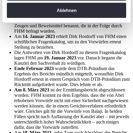
Das Gutachten lag FHM am
20. Dezember 2022
vor.
erfassen, welche bis auf einige Meter genau sein
Eine erste interne Stellungnahme von Dirk Hordorff zu den
Ablehnen
können
Vorwürfen lag nach erbetener Fristverlängerung am
1.
Ihr Gerät durch aktives Scannen nach
Dezember 2022
vor. In der Stellungnahme wurden weitere
Zeugen und Beweismittel benannt, die in der Folge durch
bestimmten Merkmalen (Fingerprinting) identifizieren
FHM befragt wurden.
Erfahren Sie mehr darüber, wie Ihre persönlichen Daten
Am
14. Januar 2023
erhielt Dirk Hordorff von FHM einen
schriftlichen Fragenkatalog, um zu den Vorwürfen erneut
verarbeitet werden, und legen Sie Ihre Präferenzen im
Stellung zu beziehen.
Abschnitt Einzelheiten
fest.
Die Antworten von Dirk Hordorff zu diesem Fragenkatalog
lagen FHM am
19. Januar 2023
vor. Danach begann die
Kanzlei den Sachverhalt zu würdigen.
Wir verwenden Cookies, um Inhalte und Anzeigen zu
Ende Februar 2023
wurde dem DTB-Präsidium das
personalisieren, Funktionen für soziale Medien anbieten
Ergebnis des Berichts mündlich mitgeteilt, woraufhin Dirk
zu können und die Zugriffe auf unsere Website zu
Hordorff erneut in einem Gespräch vom DTB-Präsidium zum
Rücktritt aufgefordert wurde. Dies lehnte er ab.
analysieren. Außerdem geben wir Informationen zu Ihrer
Am 8. März 2023
ist der Ermittlungsbericht abgeschlossen
Verwendung unserer Website an unsere Partner für
worden. FHM kommt zu dem Ergebnis, dass die von Abel
soziale Medien, Werbung und Analysen weiter. Unsere
erhobenen Vorwürfe nicht mit einer Sicherheit nachgewiesen
werden können, die in einem Gerichtsverfahren erforderlich
Partner führen diese Informationen möglicherweise mit
wäre. Gleiches gilt für die Vorwürfe von Balaji. In beiden
weiteren Daten zusammen, die Sie ihnen bereitgestellt
Fällen spricht nach Auffassung der Kanzlei aber – mit jeweils
haben oder die sie im Rahmen Ihrer Nutzung der Dienste
unterschiedlich hoher Wahrscheinlichkeit – auch einiges
dafür, dass die Vorwürfe zutreffen.
gesammelt haben. Die
Cookie-Einstellungen
können
Am
18. März 2023
, zehn Tage nach Abschluss des Berichts,