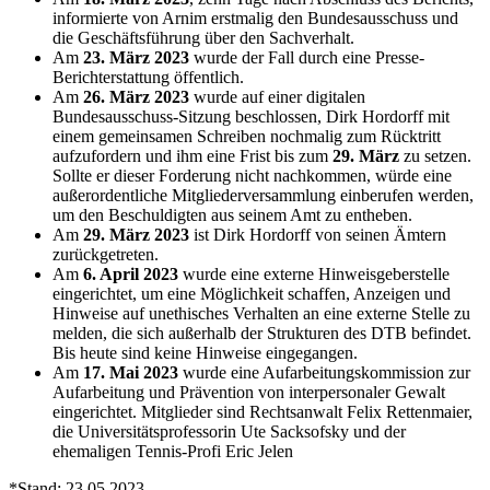
jederzeit über den Link im Footer aufgerufen und
informierte von Arnim erstmalig den Bundesausschuss und
angepasst werden.
die Geschäftsführung über den Sachverhalt.
Am
23. März 2023
wurde der Fall durch eine Presse-
Berichterstattung öffentlich.
Am
26. März 2023
wurde auf einer digitalen
Bundesausschuss-Sitzung beschlossen, Dirk Hordorff mit
einem gemeinsamen Schreiben nochmalig zum Rücktritt
aufzufordern und ihm eine Frist bis zum
29. März
zu setzen.
Sollte er dieser Forderung nicht nachkommen, würde eine
außerordentliche Mitgliederversammlung einberufen werden,
um den Beschuldigten aus seinem Amt zu entheben.
Am
29. März 2023
ist Dirk Hordorff von seinen Ämtern
zurückgetreten.
Am
6. April 2023
wurde eine externe Hinweisgeberstelle
eingerichtet, um eine Möglichkeit schaffen, Anzeigen und
Hinweise auf unethisches Verhalten an eine externe Stelle zu
melden, die sich außerhalb der Strukturen des DTB befindet.
Bis heute sind keine Hinweise eingegangen.
Am
17. Mai 2023
wurde eine Aufarbeitungskommission zur
Aufarbeitung und Prävention von interpersonaler Gewalt
eingerichtet. Mitglieder sind Rechtsanwalt Felix Rettenmaier,
die Universitätsprofessorin Ute Sacksofsky und der
ehemaligen Tennis-Profi Eric Jelen
*Stand: 23.05.2023