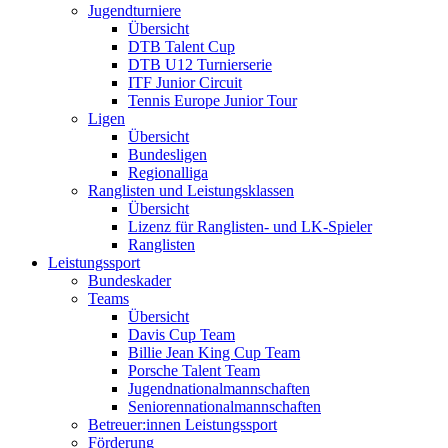
Jugendturniere
Übersicht
DTB Talent Cup
DTB U12 Turnierserie
ITF Junior Circuit
Tennis Europe Junior Tour
Ligen
Übersicht
Bundesligen
Regionalliga
Ranglisten und Leistungsklassen
Übersicht
Lizenz für Ranglisten- und LK-Spieler
Ranglisten
Leistungssport
Bundeskader
Teams
Übersicht
Davis Cup Team
Billie Jean King Cup Team
Porsche Talent Team
Jugendnationalmannschaften
Seniorennationalmannschaften
Betreuer:innen Leistungssport
Förderung