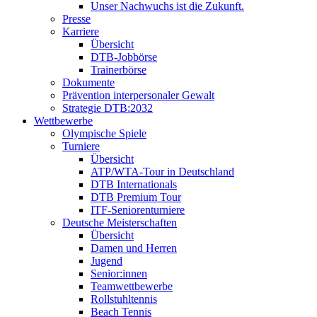
Unser Nachwuchs ist die Zukunft.
Presse
Karriere
Übersicht
DTB-Jobbörse
Trainerbörse
Dokumente
Prävention interpersonaler Gewalt
Strategie DTB:2032
Wettbewerbe
Olympische Spiele
Turniere
Übersicht
ATP/WTA-Tour in Deutschland
DTB Internationals
DTB Premium Tour
ITF-Seniorenturniere
Deutsche Meisterschaften
Übersicht
Damen und Herren
Jugend
Senior:innen
Teamwettbewerbe
Rollstuhltennis
Beach Tennis