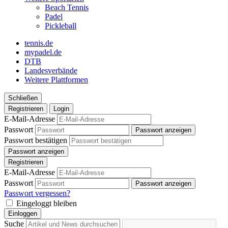
Beach Tennis
Padel
Pickleball
tennis.de
mypadel.de
DTB
Landesverbände
Weitere Plattformen
Schließen
Registrieren
Login
E-Mail-Adresse
Passwort
Passwort anzeigen
Passwort bestätigen
Passwort anzeigen
Registrieren
E-Mail-Adresse
Passwort
Passwort anzeigen
Passwort vergessen?
Eingeloggt bleiben
Einloggen
Suche