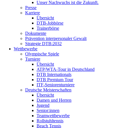
Unser Nachwuchs ist die Zukunft.
Presse
Karriere
Übersicht
DTB-Jobbörse
Trainerbörse
Dokumente
Prävention interpersonaler Gewalt
Strategie DTB:2032
Wettbewerbe
Olympische Spiele
Turniere
Übersicht
ATP/WTA-Tour in Deutschland
DTB Internationals
DTB Premium Tour
ITF-Seniorenturniere
Deutsche Meisterschaften
Übersicht
Damen und Herren
Jugend
Senior:innen
Teamwettbewerbe
Rollstuhltennis
Beach Tennis