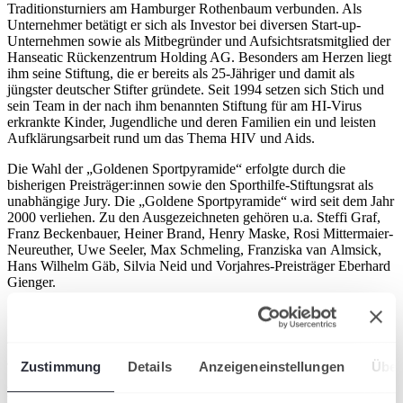
Traditionsturniers am Hamburger Rothenbaum verbunden. Als
Unternehmer betätigt er sich als Investor bei diversen Start-up-
Unternehmen sowie als Mitbegründer und Aufsichtsratsmitglied der
Hanseatic Rückenzentrum Holding AG. Besonders am Herzen liegt
ihm seine Stiftung, die er bereits als 25-Jähriger und damit als
jüngster deutscher Stifter gründete. Seit 1994 setzen sich Stich und
sein Team in der nach ihm benannten Stiftung für am HI-Virus
erkrankte Kinder, Jugendliche und deren Familien ein und leisten
Aufklärungsarbeit rund um das Thema HIV und Aids.
Die Wahl der „Goldenen Sportpyramide“ erfolgte durch die
bisherigen Preisträger:innen sowie den Sporthilfe-Stiftungsrat als
unabhängige Jury. Die „Goldene Sportpyramide“ wird seit dem Jahr
2000 verliehen. Zu den Ausgezeichneten gehören u.a. Steffi Graf,
Franz Beckenbauer, Heiner Brand, Henry Maske, Rosi Mittermaier-
Neureuther, Uwe Seeler, Max Schmeling, Franziska van Almsick,
Hans Wilhelm Gäb, Silvia Neid und Vorjahres-Preisträger Eberhard
Gienger.
Zeitgleich wurden Kristina Vogel (Bahnradsport), Hans-Ullrich
„Ulli“ Wegner (Boxen) und Kati Wilhelm (Biathlon) offiziell in die
von der Sporthilfe initiierte „Hall of Fame des deutschen Sports“
aufgenommen
Zustimmung
Details
Anzeigeneinstellungen
Über
Die von der Stiftung Deutsche Sporthilfe initiierte „Hall of