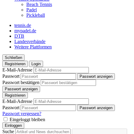
Beach Tennis
Padel
Pickleball
tennis.de
mypadel.de
DTB
Landesverbände
Weitere Plattformen
Schließen
Registrieren
Login
E-Mail-Adresse
Passwort
Passwort anzeigen
Passwort bestätigen
Passwort anzeigen
Registrieren
E-Mail-Adresse
Passwort
Passwort anzeigen
Passwort vergessen?
Eingeloggt bleiben
Einloggen
Suche