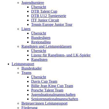
Jugendturniere
Übersicht
DTB Talent Cup
DTB U12 Turnierserie
ITF Junior Circuit
Tennis Europe Junior Tour
Ligen
Übersicht
Bundesligen
Regionalliga
Ranglisten und Leistungsklassen
Übersicht
Lizenz für Ranglisten- und LK-Spieler
Ranglisten
Leistungssport
Bundeskader
Teams
Übersicht
Davis Cup Team
Billie Jean King Cup Team
Porsche Talent Team
Jugendnationalmannschaften
Seniorennationalmannschaften
Betreuer:innen Leistungssport
Förderung