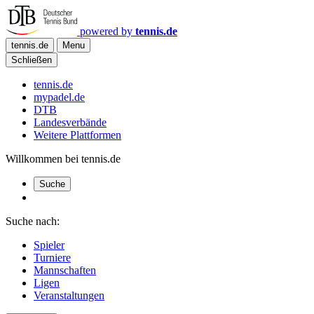
powered by
tennis.de
tennis.de
Menu
Schließen
tennis.de
mypadel.de
DTB
Landesverbände
Weitere Plattformen
Willkommen bei tennis.de
Suche
Suche nach:
Spieler
Turniere
Mannschaften
Ligen
Veranstaltungen