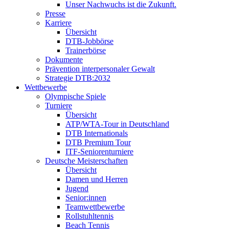
Unser Nachwuchs ist die Zukunft.
Presse
Karriere
Übersicht
DTB-Jobbörse
Trainerbörse
Dokumente
Prävention interpersonaler Gewalt
Strategie DTB:2032
Wettbewerbe
Olympische Spiele
Turniere
Übersicht
ATP/WTA-Tour in Deutschland
DTB Internationals
DTB Premium Tour
ITF-Seniorenturniere
Deutsche Meisterschaften
Übersicht
Damen und Herren
Jugend
Senior:innen
Teamwettbewerbe
Rollstuhltennis
Beach Tennis