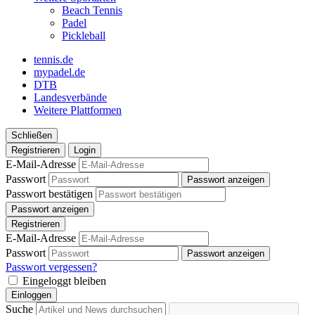
Beach Tennis
Padel
Pickleball
tennis.de
mypadel.de
DTB
Landesverbände
Weitere Plattformen
Schließen
Registrieren
Login
E-Mail-Adresse
Passwort
Passwort anzeigen
Passwort bestätigen
Passwort anzeigen
Registrieren
E-Mail-Adresse
Passwort
Passwort anzeigen
Passwort vergessen?
Eingeloggt bleiben
Einloggen
Suche