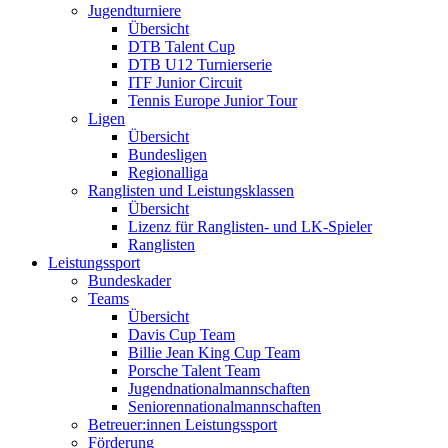
Jugendturniere
Übersicht
DTB Talent Cup
DTB U12 Turnierserie
ITF Junior Circuit
Tennis Europe Junior Tour
Ligen
Übersicht
Bundesligen
Regionalliga
Ranglisten und Leistungsklassen
Übersicht
Lizenz für Ranglisten- und LK-Spieler
Ranglisten
Leistungssport
Bundeskader
Teams
Übersicht
Davis Cup Team
Billie Jean King Cup Team
Porsche Talent Team
Jugendnationalmannschaften
Seniorennationalmannschaften
Betreuer:innen Leistungssport
Förderung