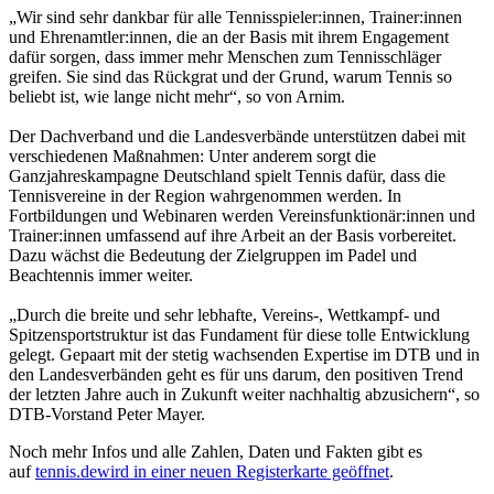
personalisieren, Funktionen für soziale Medien anbieten
„Wir sind sehr dankbar für alle Tennisspieler:innen, Trainer:innen
zu können und die Zugriffe auf unsere Website zu
und Ehrenamtler:innen, die an der Basis mit ihrem Engagement
dafür sorgen, dass immer mehr Menschen zum Tennisschläger
analysieren. Außerdem geben wir Informationen zu Ihrer
greifen. Sie sind das Rückgrat und der Grund, warum Tennis so
Verwendung unserer Website an unsere Partner für
beliebt ist, wie lange nicht mehr“, so von Arnim.
soziale Medien, Werbung und Analysen weiter. Unsere
Der Dachverband und die Landesverbände unterstützen dabei mit
Partner führen diese Informationen möglicherweise mit
verschiedenen Maßnahmen: Unter anderem sorgt die
weiteren Daten zusammen, die Sie ihnen bereitgestellt
Ganzjahreskampagne Deutschland spielt Tennis dafür, dass die
haben oder die sie im Rahmen Ihrer Nutzung der Dienste
Tennisvereine in der Region wahrgenommen werden. In
Fortbildungen und Webinaren werden Vereinsfunktionär:innen und
gesammelt haben. Die
Cookie-Einstellungen
können
Trainer:innen umfassend auf ihre Arbeit an der Basis vorbereitet.
jederzeit über den Link im Footer aufgerufen und
Dazu wächst die Bedeutung der Zielgruppen im Padel und
angepasst werden.
Beachtennis immer weiter.
„Durch die breite und sehr lebhafte, Vereins-, Wettkampf- und
Spitzensportstruktur ist das Fundament für diese tolle Entwicklung
gelegt. Gepaart mit der stetig wachsenden Expertise im DTB und in
den Landesverbänden geht es für uns darum, den positiven Trend
der letzten Jahre auch in Zukunft weiter nachhaltig abzusichern“, so
DTB-Vorstand Peter Mayer.
Noch mehr Infos und alle Zahlen, Daten und Fakten gibt es
auf
tennis.de
wird in einer neuen Registerkarte geöffnet
.