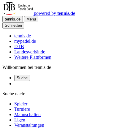
powered by
tennis.de
tennis.de
Menu
Schließen
tennis.de
mypadel.de
DTB
Landesverbände
Weitere Plattformen
Willkommen bei tennis.de
Suche
Suche nach:
Spieler
Turniere
Mannschaften
Ligen
Veranstaltungen