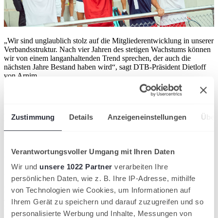
„Wir sind unglaublich stolz auf die Mitgliederentwicklung in unserer
Verbandsstruktur. Nach vier Jahren des stetigen Wachstums können
wir von einem langanhaltenden Trend sprechen, der auch die
nächsten Jahre Bestand haben wird“, sagt DTB-Präsident Dietloff
von Arnim.
Gestartet ist die Trendwende 2021. In dem Jahr waren die
Mitgliederzahlen des DTB zum ersten Mal seit 1995 wieder
gestiegen. Nur ein Jahr später wuchs Tennisdeutschland um knapp
Zustimmung
Details
Anzeigeneinstellungen
Über
4,5 Prozent – ein Anstieg, den es zuletzt vor 30 Jahren gegeben hat.
2024 entwickelt sich die Zahl der Tennisspieler:innen das vierte Jahr
in Folge positiv. All das führt dazu, dass in den letzten fünf Jahren
120.585 neue Mitglieder dazugekommen sind – ein Anstieg von 8.8
Verantwortungsvoller Umgang mit Ihren Daten
Prozent.
Wir und
unsere 1022 Partner
verarbeiten Ihre
Zuwächse bei Kindern und Erwachsenen
persönlichen Daten, wie z. B. Ihre IP-Adresse, mithilfe
Den größten Zuwachs verzeichnet der DTB bei den 27- bis 40-
von Technologien wie Cookies, um Informationen auf
Jährigen. In dem Alter spielen 8.151 mehr Menschen Tennis als
Ihrem Gerät zu speichern und darauf zuzugreifen und so
noch vor einem Jahr. Doch auch der Tennisnachwuchs wächst
personalisierte Werbung und Inhalte, Messungen von
rasant. Im Alter von 7 bis 14 Jahren ist Tennis wieder angesagt wie