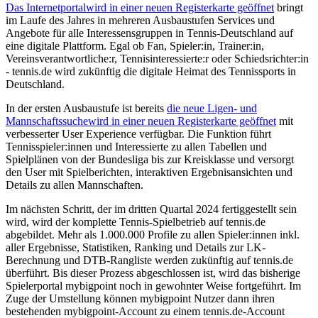
Das Internetportal
wird in einer neuen Registerkarte geöffnet
bringt
im Laufe des Jahres in mehreren Ausbaustufen Services und
Angebote für alle Interessensgruppen in Tennis-Deutschland auf
eine digitale Plattform. Egal ob Fan, Spieler:in, Trainer:in,
Vereinsverantwortliche:r, Tennisinteressierte:r oder Schiedsrichter:in
- tennis.de wird zukünftig die digitale Heimat des Tennissports in
Deutschland.
In der ersten Ausbaustufe ist bereits
die neue Ligen- und
Mannschaftssuche
wird in einer neuen Registerkarte geöffnet
mit
verbesserter User Experience verfügbar. Die Funktion führt
Tennisspieler:innen und Interessierte zu allen Tabellen und
Spielplänen von der Bundesliga bis zur Kreisklasse und versorgt
den User mit Spielberichten, interaktiven Ergebnisansichten und
Details zu allen Mannschaften.
Im nächsten Schritt, der im dritten Quartal 2024 fertiggestellt sein
wird, wird der komplette Tennis-Spielbetrieb auf tennis.de
abgebildet. Mehr als 1.000.000 Profile zu allen Spieler:innen inkl.
aller Ergebnisse, Statistiken, Ranking und Details zur LK-
Berechnung und DTB-Rangliste werden zukünftig auf tennis.de
überführt. Bis dieser Prozess abgeschlossen ist, wird das bisherige
Spielerportal mybigpoint noch in gewohnter Weise fortgeführt. Im
Zuge der Umstellung können mybigpoint Nutzer dann ihren
bestehenden mybigpoint-Account zu einem tennis.de-Account