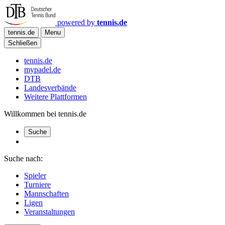
powered by
tennis.de
tennis.de
Menu
Schließen
tennis.de
mypadel.de
DTB
Landesverbände
Weitere Plattformen
Willkommen bei tennis.de
Suche
Suche nach:
Spieler
Turniere
Mannschaften
Ligen
Veranstaltungen