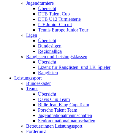
Jugendturniere
Übersicht
DTB Talent Cup
DTB U12 Turnierserie
ITF Junior Circuit
Tennis Europe Junior Tour
Ligen
Übersicht
Bundesligen
Regionalliga
Ranglisten und Leistungsklassen
Übersicht
Lizenz für Ranglisten- und LK-Spieler
Ranglisten
Leistungssport
Bundeskader
Teams
Übersicht
Davis Cup Team
Billie Jean King Cup Team
Porsche Talent Team
Jugendnationalmannschaften
Seniorennationalmannschaften
Betreuer:innen Leistungssport
Förderung