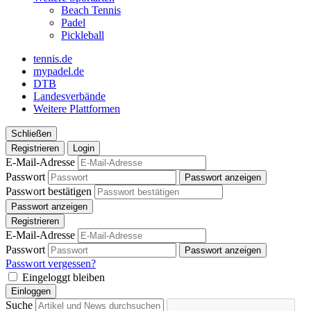
Beach Tennis
Padel
Pickleball
tennis.de
mypadel.de
DTB
Landesverbände
Weitere Plattformen
Schließen
Registrieren
Login
E-Mail-Adresse
Passwort
Passwort anzeigen
Passwort bestätigen
Passwort anzeigen
Registrieren
E-Mail-Adresse
Passwort
Passwort anzeigen
Passwort vergessen?
Eingeloggt bleiben
Einloggen
Suche