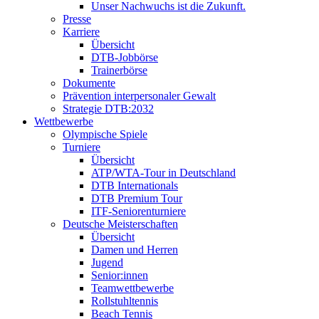
Unser Nachwuchs ist die Zukunft.
Presse
Karriere
Übersicht
DTB-Jobbörse
Trainerbörse
Dokumente
Prävention interpersonaler Gewalt
Strategie DTB:2032
Wettbewerbe
Olympische Spiele
Turniere
Übersicht
ATP/WTA-Tour in Deutschland
DTB Internationals
DTB Premium Tour
ITF-Seniorenturniere
Deutsche Meisterschaften
Übersicht
Damen und Herren
Jugend
Senior:innen
Teamwettbewerbe
Rollstuhltennis
Beach Tennis