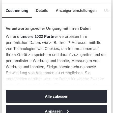
Kompaktansicht
Zustimmung
Details
Anzeigeneinstellungen
Über
Verantwortungsvoller Umgang mit Ihren Daten
Wir und
unsere 1022 Partner
verarbeiten Ihre
persönlichen Daten, wie z. B. Ihre IP-Adresse, mithilfe
von Technologien wie Cookies, um Informationen auf
Ihrem Gerät zu speichern und darauf zuzugreifen und so
personalisierte Werbung und Inhalte, Messungen von
Werbung und Inhalten, Zielgruppenforschung sowie
Entwicklung von Angeboten zu ermöglichen. Sie
entscheiden darüber, wer Ihre Daten für welche Zwecke
nutzt. Sie können Ihre Einwilligung jederzeit über die
Cookie-Erklärung oder durch Klicken auf das Privacy
Ulf Fischer.
Alle zulassen
Trigger Symbol ändern oder widerrufen
03/08/2026
Deutscher Tennis Bund trauert um Ulf Fischer
Wenn Sie es erlauben, würden wir auch gerne:
Anpassen