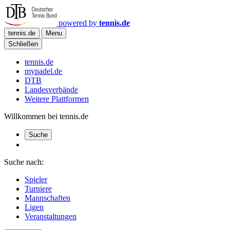
powered by
tennis.de
tennis.de
Menu
Schließen
tennis.de
mypadel.de
DTB
Landesverbände
Weitere Plattformen
Willkommen bei tennis.de
Suche
Suche nach:
Spieler
Turniere
Mannschaften
Ligen
Veranstaltungen