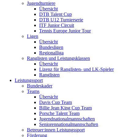
Jugendturniere
Übersicht
DTB Talent Cup
DTB U12 Turnierserie
ITF Junior Circuit
Tennis Europe Junior Tour
Ligen
Übersicht
Bundesligen
Regionalliga
Ranglisten und Leistungsklassen
Übersicht
Lizenz für Ranglisten- und LK-Spieler
Ranglisten
Leistungssport
Bundeskader
Teams
Übersicht
Davis Cup Team
Billie Jean King Cup Team
Porsche Talent Team
Jugendnationalmannschaften
Seniorennationalmannschaften
Betreuer:innen Leistungssport
Förderung