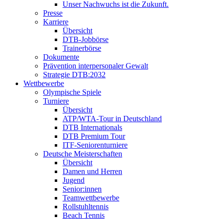
Unser Nachwuchs ist die Zukunft.
Presse
Karriere
Übersicht
DTB-Jobbörse
Trainerbörse
Dokumente
Prävention interpersonaler Gewalt
Strategie DTB:2032
Wettbewerbe
Olympische Spiele
Turniere
Übersicht
ATP/WTA-Tour in Deutschland
DTB Internationals
DTB Premium Tour
ITF-Seniorenturniere
Deutsche Meisterschaften
Übersicht
Damen und Herren
Jugend
Senior:innen
Teamwettbewerbe
Rollstuhltennis
Beach Tennis