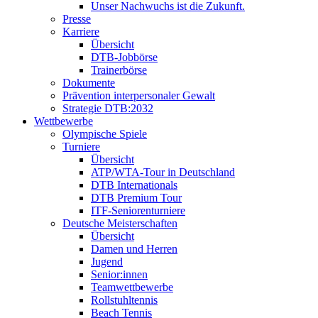
Unser Nachwuchs ist die Zukunft.
Presse
Karriere
Übersicht
DTB-Jobbörse
Trainerbörse
Dokumente
Prävention interpersonaler Gewalt
Strategie DTB:2032
Wettbewerbe
Olympische Spiele
Turniere
Übersicht
ATP/WTA-Tour in Deutschland
DTB Internationals
DTB Premium Tour
ITF-Seniorenturniere
Deutsche Meisterschaften
Übersicht
Damen und Herren
Jugend
Senior:innen
Teamwettbewerbe
Rollstuhltennis
Beach Tennis