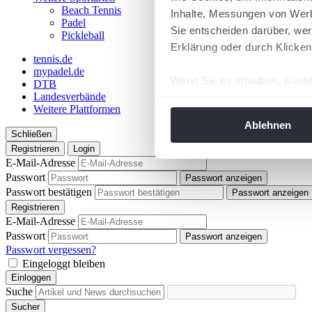
Beach Tennis
Inhalte, Messungen von Werb
Padel
Sie entscheiden darüber, wer
Pickleball
Erklärung oder durch Klicken
tennis.de
mypadel.de
Wenn Sie es erlauben, würde
DTB
Landesverbände
Informationen über Ih
Weitere Plattformen
Ihr Gerät durch aktiv
Ablehnen
Schließen
Erfahren Sie mehr darüber, w
Registrieren
Login
Einzelheiten
fest.
E-Mail-Adresse
Passwort
Passwort anzeigen
Wir verwenden Cookies, um I
Passwort bestätigen
Passwort anzeigen
und die Zugriffe auf unsere 
Registrieren
Website an unsere Partner fü
E-Mail-Adresse
Passwort
möglicherweise mit weiteren
Passwort anzeigen
Passwort vergessen?
der Dienste gesammelt habe
Eingeloggt bleiben
angepasst werden.
Einloggen
Suche
Sucher