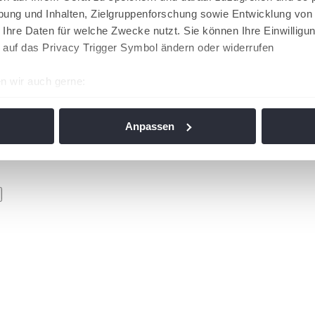
ung und Inhalten, Zielgruppenforschung sowie Entwicklung von
 Ihre Daten für welche Zwecke nutzt. Sie können Ihre Einwilligun
 auf das Privacy Trigger Symbol ändern oder widerrufen
n wir auch gerne:
re geografische Lage erfassen, welche bis auf einige Meter gen
es Scannen nach bestimmten Merkmalen (Fingerprinting) identifi
Anpassen
ie Ihre persönlichen Daten verarbeitet werden, und legen Sie I
nhalte und Anzeigen zu personalisieren, Funktionen für soziale
Website zu analysieren. Außerdem geben wir Informationen zu I
r soziale Medien, Werbung und Analysen weiter. Unsere Partner
 Daten zusammen, die Sie ihnen bereitgestellt haben oder die s
n. Die
Cookie-Einstellungen
können jederzeit über den Link im