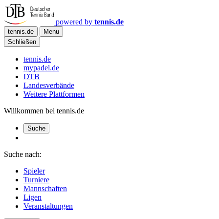
powered by
tennis.de
tennis.de
Menu
Schließen
tennis.de
mypadel.de
DTB
Landesverbände
Weitere Plattformen
Willkommen bei tennis.de
Suche
Suche nach:
Spieler
Turniere
Mannschaften
Ligen
Veranstaltungen