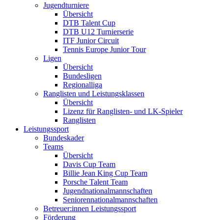
Jugendturniere
Übersicht
DTB Talent Cup
DTB U12 Turnierserie
ITF Junior Circuit
Tennis Europe Junior Tour
Ligen
Übersicht
Bundesligen
Regionalliga
Ranglisten und Leistungsklassen
Übersicht
Lizenz für Ranglisten- und LK-Spieler
Ranglisten
Leistungssport
Bundeskader
Teams
Übersicht
Davis Cup Team
Billie Jean King Cup Team
Porsche Talent Team
Jugendnationalmannschaften
Seniorennationalmannschaften
Betreuer:innen Leistungssport
Förderung