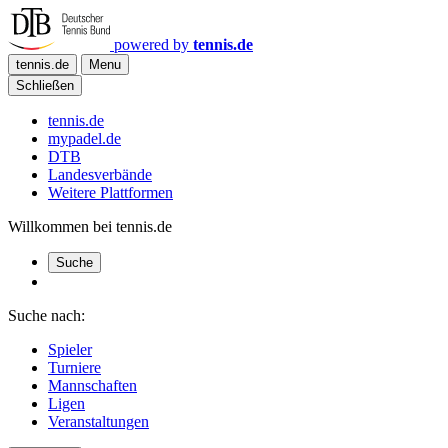
powered by
tennis.de
tennis.de
Menu
Schließen
tennis.de
mypadel.de
DTB
Landesverbände
Weitere Plattformen
Willkommen bei tennis.de
Suche
Suche nach:
Spieler
Turniere
Mannschaften
Ligen
Veranstaltungen