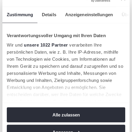
Ähnliche News
Kompaktansicht
Zustimmung
Details
Anzeigeneinstellungen
Über
Verantwortungsvoller Umgang mit Ihren Daten
Wir und
unsere 1022 Partner
verarbeiten Ihre
persönlichen Daten, wie z. B. Ihre IP-Adresse, mithilfe
von Technologien wie Cookies, um Informationen auf
Ihrem Gerät zu speichern und darauf zuzugreifen und so
personalisierte Werbung und Inhalte, Messungen von
Werbung und Inhalten, Zielgruppenforschung sowie
Entwicklung von Angeboten zu ermöglichen. Sie
entscheiden darüber, wer Ihre Daten für welche Zwecke
nutzt. Sie können Ihre Einwilligung jederzeit über die
Cookie-Erklärung oder durch Klicken auf das Privacy
Alle zulassen
Ulf Fischer.
Trigger Symbol ändern oder widerrufen
03/08/2026
Wenn Sie es erlauben, würden wir auch gerne: