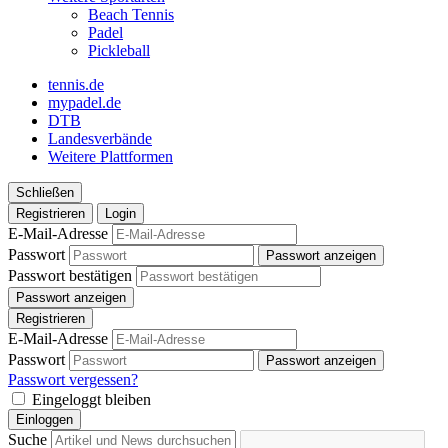
Beach Tennis
Padel
Pickleball
tennis.de
mypadel.de
DTB
Landesverbände
Weitere Plattformen
Schließen
Registrieren
Login
E-Mail-Adresse
Passwort
Passwort anzeigen
Passwort bestätigen
Passwort anzeigen
Registrieren
E-Mail-Adresse
Passwort
Passwort anzeigen
Passwort vergessen?
Eingeloggt bleiben
Einloggen
Suche