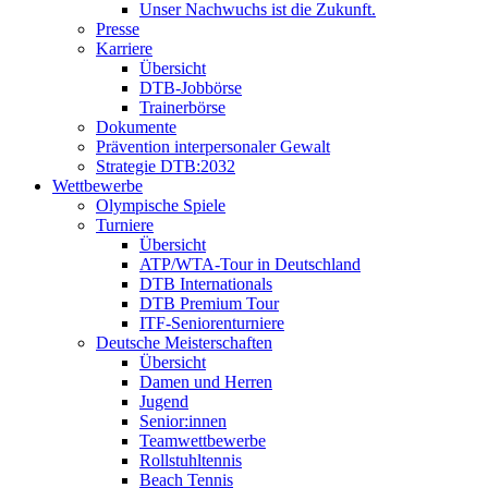
Unser Nachwuchs ist die Zukunft.
Presse
Karriere
Übersicht
DTB-Jobbörse
Trainerbörse
Dokumente
Prävention interpersonaler Gewalt
Strategie DTB:2032
Wettbewerbe
Olympische Spiele
Turniere
Übersicht
ATP/WTA-Tour in Deutschland
DTB Internationals
DTB Premium Tour
ITF-Seniorenturniere
Deutsche Meisterschaften
Übersicht
Damen und Herren
Jugend
Senior:innen
Teamwettbewerbe
Rollstuhltennis
Beach Tennis