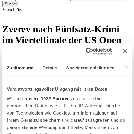
Sucher
Vorschläge
Zverev nach Fünfsatz-Krimi
im Viertelfinale der US Open
Alexander Zverev hat zum dritten Mal nacheinander das
Viertelfinale bei den US Open erreicht. Der Olympiasieger gewann
in einem spannenden Fight gegen den Italiener Jannik Sinner und
Zustimmung
Details
Anzeigeneinstellungen
Über
trifft in New York jetzt auf den Titelverteidiger.
US Open
Deutscher Tennis Bund
Verantwortungsvoller Umgang mit Ihren Daten
Wir und
unsere 1022 Partner
verarbeiten Ihre
persönlichen Daten, wie z. B. Ihre IP-Adresse, mithilfe
von Technologien wie Cookies, um Informationen auf
Ihrem Gerät zu speichern und darauf zuzugreifen und so
personalisierte Werbung und Inhalte, Messungen von