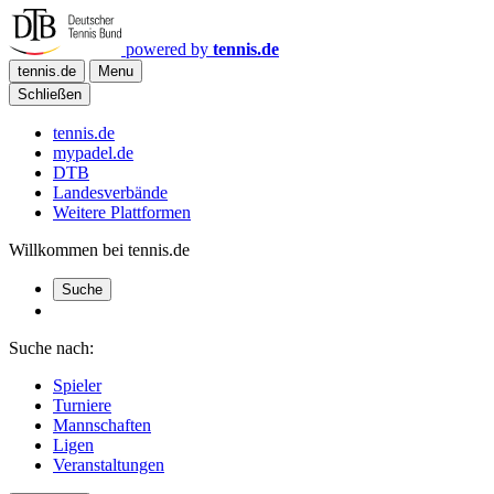
powered by
tennis.de
tennis.de
Menu
Schließen
tennis.de
mypadel.de
DTB
Landesverbände
Weitere Plattformen
Willkommen bei tennis.de
Suche
Suche nach:
Spieler
Turniere
Mannschaften
Ligen
Veranstaltungen