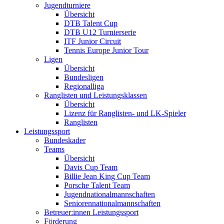
Jugendturniere
Übersicht
DTB Talent Cup
DTB U12 Turnierserie
ITF Junior Circuit
Tennis Europe Junior Tour
Ligen
Übersicht
Bundesligen
Regionalliga
Ranglisten und Leistungsklassen
Übersicht
Lizenz für Ranglisten- und LK-Spieler
Ranglisten
Leistungssport
Bundeskader
Teams
Übersicht
Davis Cup Team
Billie Jean King Cup Team
Porsche Talent Team
Jugendnationalmannschaften
Seniorennationalmannschaften
Betreuer:innen Leistungssport
Förderung