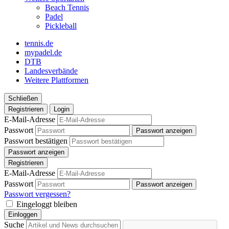
Beach Tennis
Padel
Pickleball
tennis.de
mypadel.de
DTB
Landesverbände
Weitere Plattformen
Schließen
Registrieren
Login
E-Mail-Adresse
Passwort
Passwort anzeigen
Passwort bestätigen
Passwort anzeigen
Registrieren
E-Mail-Adresse
Passwort
Passwort anzeigen
Passwort vergessen?
Eingeloggt bleiben
Einloggen
Suche