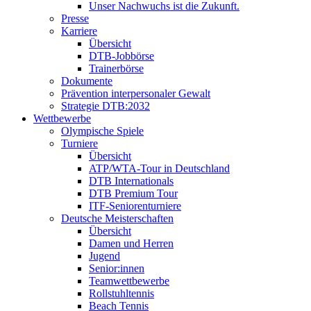
Unser Nachwuchs ist die Zukunft.
Presse
Karriere
Übersicht
DTB-Jobbörse
Trainerbörse
Dokumente
Prävention interpersonaler Gewalt
Strategie DTB:2032
Wettbewerbe
Olympische Spiele
Turniere
Übersicht
ATP/WTA-Tour in Deutschland
DTB Internationals
DTB Premium Tour
ITF-Seniorenturniere
Deutsche Meisterschaften
Übersicht
Damen und Herren
Jugend
Senior:innen
Teamwettbewerbe
Rollstuhltennis
Beach Tennis