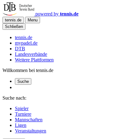
powered by
tennis.de
tennis.de
Menu
Schließen
tennis.de
mypadel.de
DTB
Landesverbände
Weitere Plattformen
Willkommen bei tennis.de
Suche
Suche nach:
Spieler
Turniere
Mannschaften
Ligen
Veranstaltungen