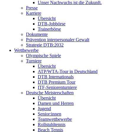
Unser Nachwuchs ist die Zukunft.
Presse
Karriere
Übersicht
DTB-Jobbörse
Trainerbörse
Dokumente
Prävention interpersonaler Gewalt
Strategie DTB:2032
Wettbewerbe
Olympische Spiele
Turniere
Übersicht
ATP/WTA-Tour in Deutschland
DTB Internationals
DTB Premium Tour
ITF-Seniorenturniere
Deutsche Meisterschaften
Übersicht
Damen und Herren
Jugend
Senior:innen
Teamwettbewerbe
Rollstuhltennis
Beach Tennis