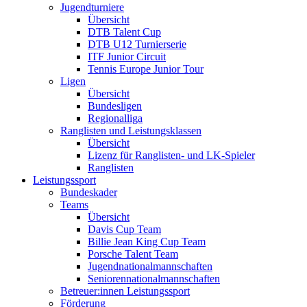
Jugendturniere
Übersicht
DTB Talent Cup
DTB U12 Turnierserie
ITF Junior Circuit
Tennis Europe Junior Tour
Ligen
Übersicht
Bundesligen
Regionalliga
Ranglisten und Leistungsklassen
Übersicht
Lizenz für Ranglisten- und LK-Spieler
Ranglisten
Leistungssport
Bundeskader
Teams
Übersicht
Davis Cup Team
Billie Jean King Cup Team
Porsche Talent Team
Jugendnationalmannschaften
Seniorennationalmannschaften
Betreuer:innen Leistungssport
Förderung