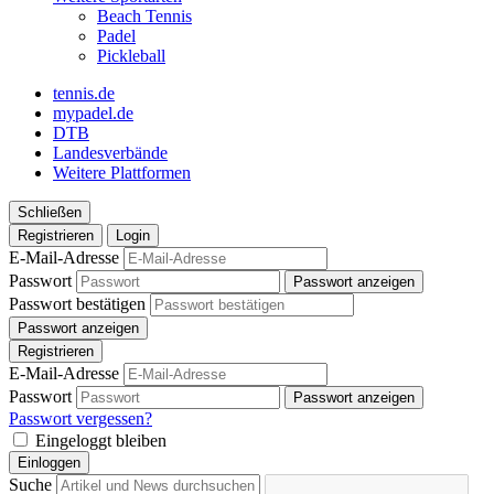
Beach Tennis
Padel
Pickleball
tennis.de
mypadel.de
DTB
Landesverbände
Weitere Plattformen
Schließen
Registrieren
Login
E-Mail-Adresse
Passwort
Passwort anzeigen
Passwort bestätigen
Passwort anzeigen
Registrieren
E-Mail-Adresse
Passwort
Passwort anzeigen
Passwort vergessen?
Eingeloggt bleiben
Einloggen
Suche