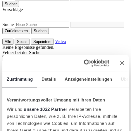
Sucher
Vorschläge
Suche
Zurücksetzen
Suchen
Video
Alle
Sociis
Sapeintem
Keine Ergebnisse gefunden.
Fehler bei der Suche.
Mehr Suchergebnisse anzeigen
Premium und offizielle Partner
Zustimmung
Details
Anzeigeneinstellungen
Über
Verantwortungsvoller Umgang mit Ihren Daten
Wir und
unsere 1022 Partner
verarbeiten Ihre
persönlichen Daten, wie z. B. Ihre IP-Adresse, mithilfe
von Technologien wie Cookies, um Informationen auf
Ihrem Gerät zu speichern und darauf zuzugreifen und so