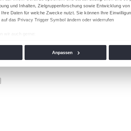
ung und Inhalten, Zielgruppenforschung sowie Entwicklung von
 Ihre Daten für welche Zwecke nutzt. Sie können Ihre Einwilligun
 auf das Privacy Trigger Symbol ändern oder widerrufen
n wir auch gerne:
re geografische Lage erfassen, welche bis auf einige Meter gen
es Scannen nach bestimmten Merkmalen (Fingerprinting) identifi
Anpassen
ie Ihre persönlichen Daten verarbeitet werden, und legen Sie I
nhalte und Anzeigen zu personalisieren, Funktionen für soziale
Website zu analysieren. Außerdem geben wir Informationen zu I
r soziale Medien, Werbung und Analysen weiter. Unsere Partner
 Daten zusammen, die Sie ihnen bereitgestellt haben oder die s
n. Die
Cookie-Einstellungen
können jederzeit über den Link im