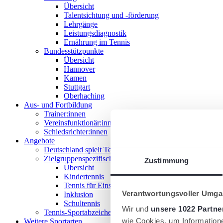
Übersicht
Talentsichtung und -förderung
Lehrgänge
Leistungsdiagnostik
Ernährung im Tennis
Bundesstützpunkte
Übersicht
Hannover
Kamen
Stuttgart
Oberhaching
Aus- und Fortbildung
Trainer:innen
Vereinsfunktionär:innen
Schiedsrichter:innen
Angebote
Deutschland spielt Tennis
Zielgruppenspezifische Angebote
Zustimmung
Übersicht
Kindertennis
Tennis für Einsteiger 18+
Verantwortungsvoller Umgan
Inklusion
Schultennis
Wir und
unsere 1022 Partne
Tennis-Sportabzeichen
wie Cookies, um Information
Weitere Sportarten