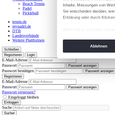
Beach Tennis
Inhalte, Messungen von Werb
Padel
Sie entscheiden darüber, wer
Pickleball
Erklärung oder durch Klicken
tennis.de
mypadel.de
Wenn Sie es erlauben, würde
DTB
Landesverbände
Informationen über Ih
Weitere Plattformen
Ihr Gerät durch aktiv
Ablehnen
Schließen
Erfahren Sie mehr darüber, w
Registrieren
Login
Einzelheiten
fest.
E-Mail-Adresse
Passwort
Passwort anzeigen
Wir verwenden Cookies, um I
Passwort bestätigen
Passwort anzeigen
und die Zugriffe auf unsere 
Registrieren
Website an unsere Partner fü
E-Mail-Adresse
Passwort
möglicherweise mit weiteren
Passwort anzeigen
Passwort vergessen?
der Dienste gesammelt habe
Eingeloggt bleiben
angepasst werden.
Einloggen
Suche
Sucher