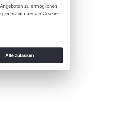
 Angeboten zu ermöglichen.
g jederzeit über die Cookie-
au sein können
zieren
Alle zulassen
hre Präferenzen im
Abschnitt
 Medien anbieten zu können
hrer Verwendung unserer
 führen diese Informationen
ie im Rahmen Ihrer Nutzung
 Footer aufgerufen und