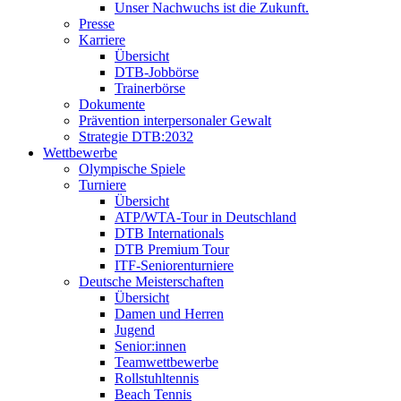
Unser Nachwuchs ist die Zukunft.
Presse
Karriere
Übersicht
DTB-Jobbörse
Trainerbörse
Dokumente
Prävention interpersonaler Gewalt
Strategie DTB:2032
Wettbewerbe
Olympische Spiele
Turniere
Übersicht
ATP/WTA-Tour in Deutschland
DTB Internationals
DTB Premium Tour
ITF-Seniorenturniere
Deutsche Meisterschaften
Übersicht
Damen und Herren
Jugend
Senior:innen
Teamwettbewerbe
Rollstuhltennis
Beach Tennis