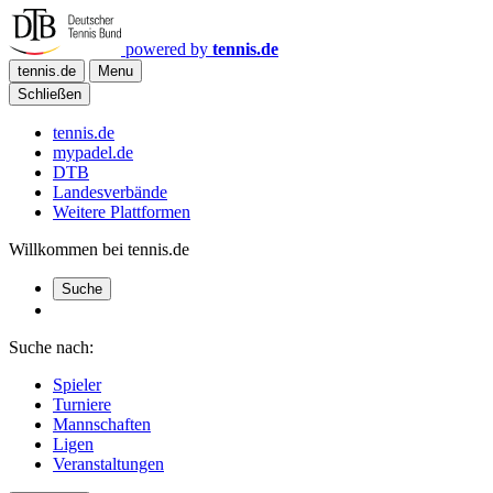
powered by
tennis.de
tennis.de
Menu
Schließen
tennis.de
mypadel.de
DTB
Landesverbände
Weitere Plattformen
Willkommen bei tennis.de
Suche
Suche nach:
Spieler
Turniere
Mannschaften
Ligen
Veranstaltungen