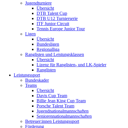
Jugendturniere
Übersicht
DTB Talent Cup
DTB U12 Turnierserie
ITF Junior Circuit
Tennis Europe Junior Tour
Ligen
Übersicht
Bundesligen
Regionalliga
Ranglisten und Leistungsklassen
Übersicht
Lizenz für Ranglisten- und LK-Spieler
Ranglisten
Leistungssport
Bundeskader
Teams
Übersicht
Davis Cup Team
Billie Jean King Cup Team
Porsche Talent Team
Jugendnationalmannschaften
Seniorennationalmannschaften
Betreuer:innen Leistungssport
Förderung