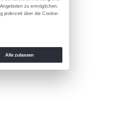
 Angeboten zu ermöglichen.
g jederzeit über die Cookie-
au sein können
zieren
Alle zulassen
hre Präferenzen im
Abschnitt
 Medien anbieten zu können
hrer Verwendung unserer
 führen diese Informationen
ie im Rahmen Ihrer Nutzung
 Footer aufgerufen und