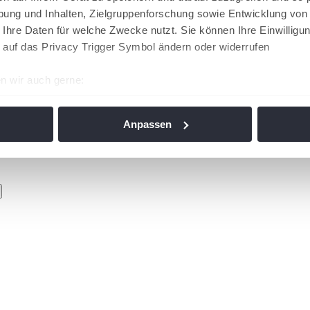
ung und Inhalten, Zielgruppenforschung sowie Entwicklung von
 Ihre Daten für welche Zwecke nutzt. Sie können Ihre Einwilligun
 auf das Privacy Trigger Symbol ändern oder widerrufen
n wir auch gerne:
re geografische Lage erfassen, welche bis auf einige Meter gen
es Scannen nach bestimmten Merkmalen (Fingerprinting) identifi
Anpassen
ie Ihre persönlichen Daten verarbeitet werden, und legen Sie I
nhalte und Anzeigen zu personalisieren, Funktionen für soziale
Website zu analysieren. Außerdem geben wir Informationen zu I
r soziale Medien, Werbung und Analysen weiter. Unsere Partner
 Daten zusammen, die Sie ihnen bereitgestellt haben oder die s
n. Die
Cookie-Einstellungen
können jederzeit über den Link im