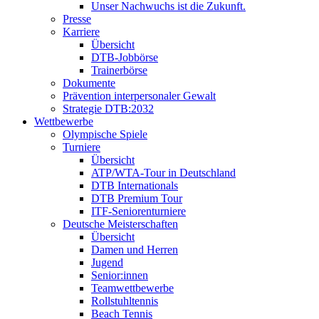
Unser Nachwuchs ist die Zukunft.
Presse
Karriere
Übersicht
DTB-Jobbörse
Trainerbörse
Dokumente
Prävention interpersonaler Gewalt
Strategie DTB:2032
Wettbewerbe
Olympische Spiele
Turniere
Übersicht
ATP/WTA-Tour in Deutschland
DTB Internationals
DTB Premium Tour
ITF-Seniorenturniere
Deutsche Meisterschaften
Übersicht
Damen und Herren
Jugend
Senior:innen
Teamwettbewerbe
Rollstuhltennis
Beach Tennis