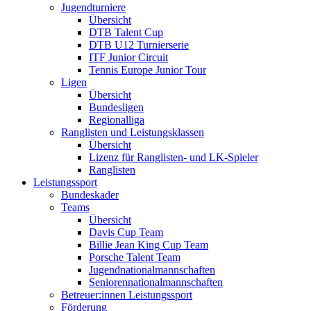
Jugendturniere
Übersicht
DTB Talent Cup
DTB U12 Turnierserie
ITF Junior Circuit
Tennis Europe Junior Tour
Ligen
Übersicht
Bundesligen
Regionalliga
Ranglisten und Leistungsklassen
Übersicht
Lizenz für Ranglisten- und LK-Spieler
Ranglisten
Leistungssport
Bundeskader
Teams
Übersicht
Davis Cup Team
Billie Jean King Cup Team
Porsche Talent Team
Jugendnationalmannschaften
Seniorennationalmannschaften
Betreuer:innen Leistungssport
Förderung