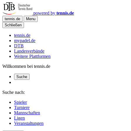
powered by
tennis.de
tennis.de
Menu
Schließen
tennis.de
mypadel.de
DTB
Landesverbände
Weitere Plattformen
Willkommen bei tennis.de
Suche
Suche nach:
Spieler
Turniere
Mannschaften
Ligen
Veranstaltungen