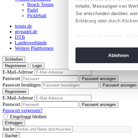
Beach Tennis
Inhalte, Messungen von Werb
Padel
Sie entscheiden darüber, wer
Pickleball
Erklärung oder durch Klicken
tennis.de
mypadel.de
Wenn Sie es erlauben, würde
DTB
Landesverbände
Informationen über Ih
Weitere Plattformen
Ihr Gerät durch aktiv
Ablehnen
Schließen
Erfahren Sie mehr darüber, w
Registrieren
Login
Einzelheiten
fest.
E-Mail-Adresse
Passwort
Passwort anzeigen
Wir verwenden Cookies, um I
Passwort bestätigen
Passwort anzeigen
und die Zugriffe auf unsere 
Registrieren
Website an unsere Partner fü
E-Mail-Adresse
Passwort
möglicherweise mit weiteren
Passwort anzeigen
Passwort vergessen?
der Dienste gesammelt habe
Eingeloggt bleiben
angepasst werden.
Einloggen
Suche
Sucher