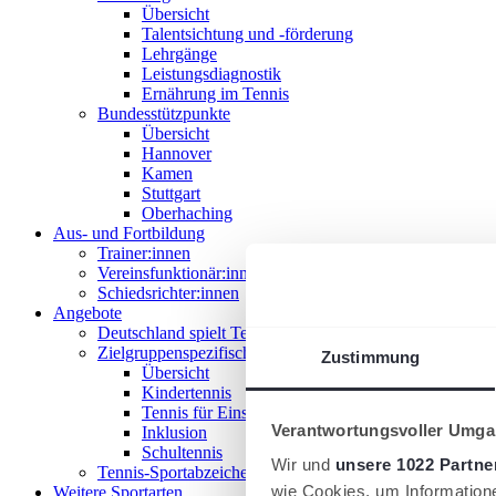
Übersicht
Talentsichtung und -förderung
Lehrgänge
Leistungsdiagnostik
Ernährung im Tennis
Bundesstützpunkte
Übersicht
Hannover
Kamen
Stuttgart
Oberhaching
Aus- und Fortbildung
Trainer:innen
Vereinsfunktionär:innen
Schiedsrichter:innen
Angebote
Deutschland spielt Tennis
Zielgruppenspezifische Angebote
Zustimmung
Übersicht
Kindertennis
Tennis für Einsteiger 18+
Verantwortungsvoller Umgan
Inklusion
Schultennis
Wir und
unsere 1022 Partne
Tennis-Sportabzeichen
wie Cookies, um Information
Weitere Sportarten