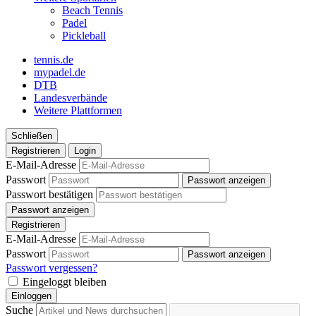
Beach Tennis
Padel
Pickleball
tennis.de
mypadel.de
DTB
Landesverbände
Weitere Plattformen
Schließen
Registrieren
Login
E-Mail-Adresse
Passwort
Passwort anzeigen
Passwort bestätigen
Passwort anzeigen
Registrieren
E-Mail-Adresse
Passwort
Passwort anzeigen
Passwort vergessen?
Eingeloggt bleiben
Einloggen
Suche