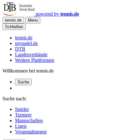
powered by
tennis.de
tennis.de
Menu
Schließen
tennis.de
mypadel.de
DTB
Landesverbände
Weitere Plattformen
Willkommen bei tennis.de
Suche
Suche nach:
Spieler
Turniere
Mannschaften
Ligen
Veranstaltungen