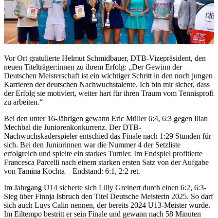
Vor Ort gratulierte Helmut Schmidbauer, DTB-Vizepräsident, den
neuen Titelträger:innen zu ihrem Erfolg: „Der Gewinn der
Deutschen Meisterschaft ist ein wichtiger Schritt in den noch jungen
Karrieren der deutschen Nachwuchstalente. Ich bin mir sicher, dass
der Erfolg sie motiviert, weiter hart für ihren Traum vom Tennisprofi
zu arbeiten.“
Bei den unter 16-Jährigen gewann Eric Müller 6:4, 6:3 gegen Ilian
Mechbal die Juniorenkonkurrenz. Der DTB-
Nachwuchskaderspieler entschied das Finale nach 1:29 Stunden für
sich. Bei den Juniorinnen war die Nummer 4 der Setzliste
erfolgreich und spielte ein starkes Turnier. Im Endspiel profitierte
Francesca Parcelli nach einem starken ersten Satz von der Aufgabe
von Tamina Kochta – Endstand: 6:1, 2:2 ret.
Im Jahrgang U14 sicherte sich Lilly Greinert durch einen 6:2, 6:3-
Sieg über Finnja Isbruch den Titel Deutsche Meisterin 2025. So darf
sich auch Luys Calin nennen, der bereits 2024 U13-Meister wurde.
Im Eiltempo bestritt er sein Finale und gewann nach 58 Minuten