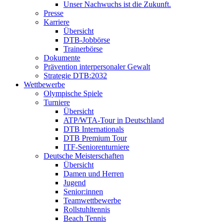
Unser Nachwuchs ist die Zukunft.
Presse
Karriere
Übersicht
DTB-Jobbörse
Trainerbörse
Dokumente
Prävention interpersonaler Gewalt
Strategie DTB:2032
Wettbewerbe
Olympische Spiele
Turniere
Übersicht
ATP/WTA-Tour in Deutschland
DTB Internationals
DTB Premium Tour
ITF-Seniorenturniere
Deutsche Meisterschaften
Übersicht
Damen und Herren
Jugend
Senior:innen
Teamwettbewerbe
Rollstuhltennis
Beach Tennis