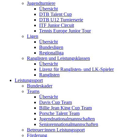
Jugendturniere
Übersicht
DTB Talent Cup
DTB U12 Turnierserie
ITF Junior Circuit
Tennis Europe Junior Tour
Ligen
Übersicht
Bundesligen
Regionalliga
Ranglisten und Leistungsklassen
Übersicht
Lizenz für Ranglisten- und LK-Spieler
Ranglisten
Leistungssport
Bundeskader
Teams
Übersicht
Davis Cup Team
Billie Jean King Cup Team
Porsche Talent Team
Jugendnationalmannschaften
Seniorennationalmannschaften
Betreuer:innen Leistungssport
Förderung