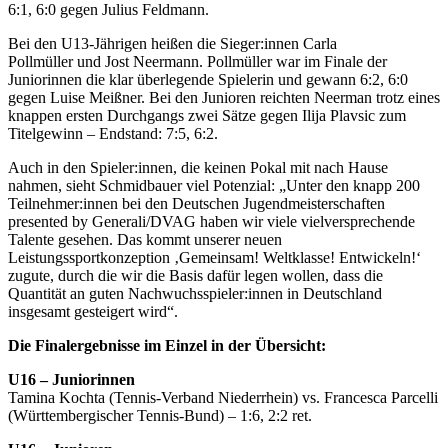
6:1, 6:0 gegen Julius Feldmann.
Bei den U13-Jährigen heißen die Sieger:innen Carla
Pollmüller und Jost Neermann. Pollmüller war im Finale der
Juniorinnen die klar überlegende Spielerin und gewann 6:2, 6:0
gegen Luise Meißner. Bei den Junioren reichten Neerman trotz eines
knappen ersten Durchgangs zwei Sätze gegen Ilija Plavsic zum
Titelgewinn – Endstand: 7:5, 6:2.
Auch in den Spieler:innen, die keinen Pokal mit nach Hause
nahmen, sieht Schmidbauer viel Potenzial: „Unter den knapp 200
Teilnehmer:innen bei den Deutschen Jugendmeisterschaften
presented by Generali/DVAG haben wir viele vielversprechende
Talente gesehen. Das kommt unserer neuen
Leistungssportkonzeption ‚Gemeinsam! Weltklasse! Entwickeln!‘
zugute, durch die wir die Basis dafür legen wollen, dass die
Quantität an guten Nachwuchsspieler:innen in Deutschland
insgesamt gesteigert wird“.
Die Finalergebnisse im Einzel in der Übersicht:
U16 – Juniorinnen
Tamina Kochta (Tennis-Verband Niederrhein) vs. Francesca Parcelli
(Württembergischer Tennis-Bund) – 1:6, 2:2 ret.