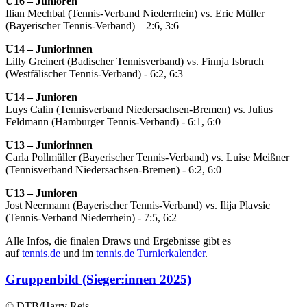
U16 – Junioren
Ilian Mechbal (Tennis-Verband Niederrhein) vs. Eric Müller
(Bayerischer Tennis-Verband) – 2:6, 3:6
U14 – Juniorinnen
Lilly Greinert (Badischer Tennisverband) vs. Finnja Isbruch
(Westfälischer Tennis-Verband) - 6:2, 6:3
U14 – Junioren
Luys Calin (Tennisverband Niedersachsen-Bremen) vs. Julius
Feldmann (Hamburger Tennis-Verband) - 6:1, 6:0
U13 – Juniorinnen
Carla Pollmüller (Bayerischer Tennis-Verband) vs. Luise Meißner
(Tennisverband Niedersachsen-Bremen) - 6:2, 6:0
U13 – Junioren
Jost Neermann (Bayerischer Tennis-Verband) vs. Ilija Plavsic
(Tennis-Verband Niederrhein) - 7:5, 6:2
Alle Infos, die finalen Draws und Ergebnisse gibt es
auf
tennis.de
und im
tennis.de Turnierkalender
.
Gruppenbild (Sieger:innen 2025)
© DTB/Harry Reis