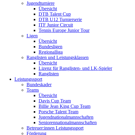
Jugendturniere
Übersicht
DTB Talent Cup
DTB U12 Turnierserie
ITF Junior Circuit
Tennis Europe Junior Tour
Ligen
Übersicht
Bundesligen
Regionalliga
Ranglisten und Leistungsklassen
Übersicht
Lizenz für Ranglisten- und LK-Spieler
Ranglisten
Leistungssport
Bundeskader
Teams
Übersicht
Davis Cup Team
Billie Jean King Cup Team
Porsche Talent Team
Jugendnationalmannschaften
Seniorennationalmannschaften
Betreuer:innen Leistungssport
Förderung