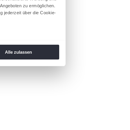
 Angeboten zu ermöglichen.
g jederzeit über die Cookie-
au sein können
zieren
Alle zulassen
hre Präferenzen im
Abschnitt
 Medien anbieten zu können
hrer Verwendung unserer
 führen diese Informationen
ie im Rahmen Ihrer Nutzung
 Footer aufgerufen und