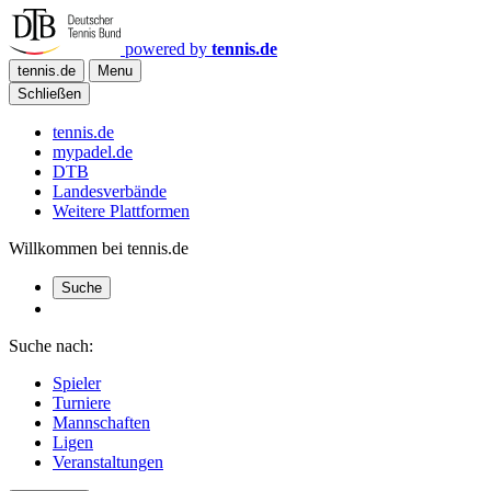
powered by
tennis.de
tennis.de
Menu
Schließen
tennis.de
mypadel.de
DTB
Landesverbände
Weitere Plattformen
Willkommen bei tennis.de
Suche
Suche nach:
Spieler
Turniere
Mannschaften
Ligen
Veranstaltungen