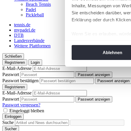
Beach Tennis
Inhalte, Messungen von Werb
Padel
Sie entscheiden darüber, wer
Pickleball
Erklärung oder durch Klicken
tennis.de
mypadel.de
Wenn Sie es erlauben, würde
DTB
Landesverbände
Informationen über Ih
Weitere Plattformen
Ihr Gerät durch aktiv
Ablehnen
Schließen
Erfahren Sie mehr darüber, w
Registrieren
Login
Einzelheiten
fest.
E-Mail-Adresse
Passwort
Passwort anzeigen
Wir verwenden Cookies, um I
Passwort bestätigen
Passwort anzeigen
und die Zugriffe auf unsere 
Registrieren
Website an unsere Partner fü
E-Mail-Adresse
Passwort
möglicherweise mit weiteren
Passwort anzeigen
Passwort vergessen?
der Dienste gesammelt habe
Eingeloggt bleiben
angepasst werden.
Einloggen
Suche
Sucher