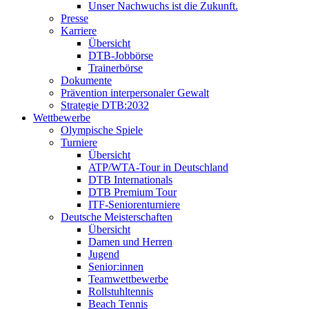
Unser Nachwuchs ist die Zukunft.
Presse
Karriere
Übersicht
DTB-Jobbörse
Trainerbörse
Dokumente
Prävention interpersonaler Gewalt
Strategie DTB:2032
Wettbewerbe
Olympische Spiele
Turniere
Übersicht
ATP/WTA-Tour in Deutschland
DTB Internationals
DTB Premium Tour
ITF-Seniorenturniere
Deutsche Meisterschaften
Übersicht
Damen und Herren
Jugend
Senior:innen
Teamwettbewerbe
Rollstuhltennis
Beach Tennis