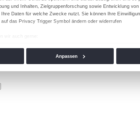
ung und Inhalten, Zielgruppenforschung sowie Entwicklung von
 Ihre Daten für welche Zwecke nutzt. Sie können Ihre Einwilligun
 auf das Privacy Trigger Symbol ändern oder widerrufen
n wir auch gerne:
re geografische Lage erfassen, welche bis auf einige Meter gen
es Scannen nach bestimmten Merkmalen (Fingerprinting) identifi
Anpassen
ie Ihre persönlichen Daten verarbeitet werden, und legen Sie I
nhalte und Anzeigen zu personalisieren, Funktionen für soziale
Website zu analysieren. Außerdem geben wir Informationen zu I
r soziale Medien, Werbung und Analysen weiter. Unsere Partner
 Daten zusammen, die Sie ihnen bereitgestellt haben oder die s
n. Die
Cookie-Einstellungen
können jederzeit über den Link im