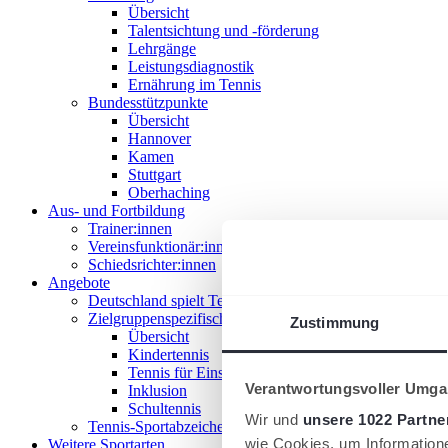
Übersicht
Talentsichtung und -förderung
Lehrgänge
Leistungsdiagnostik
Ernährung im Tennis
Bundesstützpunkte
Übersicht
Hannover
Kamen
Stuttgart
Oberhaching
Aus- und Fortbildung
Trainer:innen
Vereinsfunktionär:innen
Schiedsrichter:innen
Angebote
Deutschland spielt Tennis
Zielgruppenspezifische Angebote
Zustimmung
Übersicht
Kindertennis
Tennis für Einsteiger 18+
Verantwortungsvoller Umgan
Inklusion
Schultennis
Wir und
unsere 1022 Partne
Tennis-Sportabzeichen
wie Cookies, um Information
Weitere Sportarten