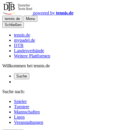
powered by
tennis.de
tennis.de
Menu
Schließen
tennis.de
mypadel.de
DTB
Landesverbände
Weitere Plattformen
Willkommen bei tennis.de
Suche
Suche nach:
Spieler
Turniere
Mannschaften
Ligen
Veranstaltungen