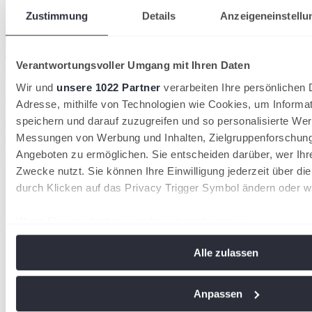
Zustimmung
Details
Anzeigeneinstellu
Verantwortungsvoller Umgang mit Ihren Daten
Der DTB verzeichnet 2026 insgesamt 1.553.580 Mitglieder in 8.612
Tennisvereinen
Wir und
unsere 1022 Partner
verarbeiten Ihre persönlichen D
28/07/2026
Adresse, mithilfe von Technologien wie Cookies, um Informa
36.000 neue Mitglieder: Tennis wächst 2026 stärker
speichern und darauf zuzugreifen und so personalisierte Wer
als in den Vorjahren
Messungen von Werbung und Inhalten, Zielgruppenforschun
Angeboten zu ermöglichen. Sie entscheiden darüber, wer Ihr
Deutscher Tennis Bund
Zwecke nutzt. Sie können Ihre Einwilligung jederzeit über di
durch Klicken auf das Privacy Trigger Symbol ändern oder w
Wenn Sie es erlauben, würden wir auch gerne:
Informationen über Ihre geografische Lage erfassen, 
Alle zulassen
Meter genau sein können
Ihr Gerät durch aktives Scannen nach bestimmten Me
identifizieren
Anpassen
Erfahren Sie mehr darüber, wie Ihre persönlichen Daten vera