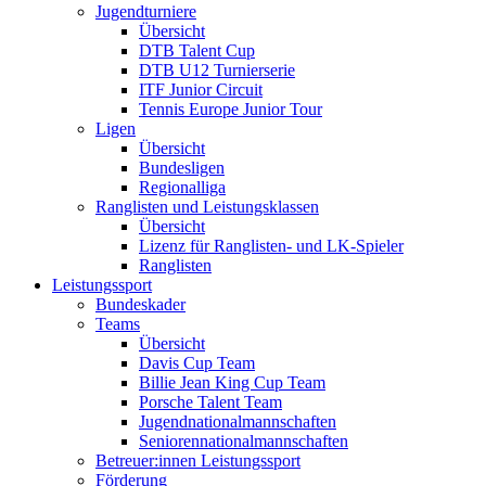
Jugendturniere
Übersicht
DTB Talent Cup
DTB U12 Turnierserie
ITF Junior Circuit
Tennis Europe Junior Tour
Ligen
Übersicht
Bundesligen
Regionalliga
Ranglisten und Leistungsklassen
Übersicht
Lizenz für Ranglisten- und LK-Spieler
Ranglisten
Leistungssport
Bundeskader
Teams
Übersicht
Davis Cup Team
Billie Jean King Cup Team
Porsche Talent Team
Jugendnationalmannschaften
Seniorennationalmannschaften
Betreuer:innen Leistungssport
Förderung