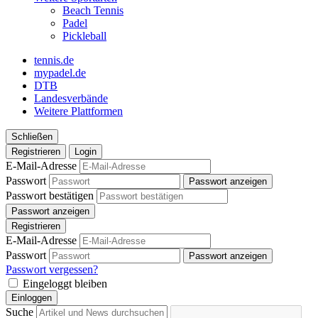
Beach Tennis
Padel
Pickleball
tennis.de
mypadel.de
DTB
Landesverbände
Weitere Plattformen
Schließen
Registrieren
Login
E-Mail-Adresse
Passwort
Passwort anzeigen
Passwort bestätigen
Passwort anzeigen
Registrieren
E-Mail-Adresse
Passwort
Passwort anzeigen
Passwort vergessen?
Eingeloggt bleiben
Einloggen
Suche