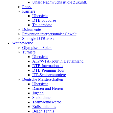
Unser Nachwuchs ist die Zukunft.
Presse
Karriere
Übersicht
DTB-Jobbörse
Trainerbörse
Dokumente
Prävention interpersonaler Gewalt
Strategie DTB:2032
Wettbewerbe
Olympische Spiele
Turniere
Übersicht
ATP/WTA-Tour in Deutschland
DTB Internationals
DTB Premium Tour
ITF-Seniorenturniere
Deutsche Meisterschaften
Übersicht
Damen und Herren
Jugend
Senior:innen
Teamwettbewerbe
Rollstuhltennis
Beach Tennis