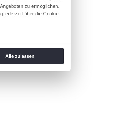
 Angeboten zu ermöglichen.
g jederzeit über die Cookie-
au sein können
zieren
Alle zulassen
hre Präferenzen im
Abschnitt
 Medien anbieten zu können
hrer Verwendung unserer
 führen diese Informationen
ie im Rahmen Ihrer Nutzung
 Footer aufgerufen und