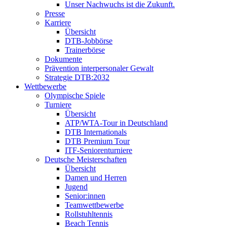
Unser Nachwuchs ist die Zukunft.
Presse
Karriere
Übersicht
DTB-Jobbörse
Trainerbörse
Dokumente
Prävention interpersonaler Gewalt
Strategie DTB:2032
Wettbewerbe
Olympische Spiele
Turniere
Übersicht
ATP/WTA-Tour in Deutschland
DTB Internationals
DTB Premium Tour
ITF-Seniorenturniere
Deutsche Meisterschaften
Übersicht
Damen und Herren
Jugend
Senior:innen
Teamwettbewerbe
Rollstuhltennis
Beach Tennis