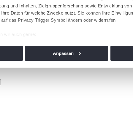
ung und Inhalten, Zielgruppenforschung sowie Entwicklung von
 Ihre Daten für welche Zwecke nutzt. Sie können Ihre Einwilligun
 auf das Privacy Trigger Symbol ändern oder widerrufen
n wir auch gerne:
re geografische Lage erfassen, welche bis auf einige Meter gen
es Scannen nach bestimmten Merkmalen (Fingerprinting) identifi
Anpassen
ie Ihre persönlichen Daten verarbeitet werden, und legen Sie I
nhalte und Anzeigen zu personalisieren, Funktionen für soziale
Website zu analysieren. Außerdem geben wir Informationen zu I
r soziale Medien, Werbung und Analysen weiter. Unsere Partner
 Daten zusammen, die Sie ihnen bereitgestellt haben oder die s
n. Die
Cookie-Einstellungen
können jederzeit über den Link im