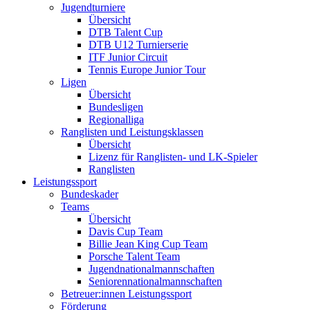
Jugendturniere
Übersicht
DTB Talent Cup
DTB U12 Turnierserie
ITF Junior Circuit
Tennis Europe Junior Tour
Ligen
Übersicht
Bundesligen
Regionalliga
Ranglisten und Leistungsklassen
Übersicht
Lizenz für Ranglisten- und LK-Spieler
Ranglisten
Leistungssport
Bundeskader
Teams
Übersicht
Davis Cup Team
Billie Jean King Cup Team
Porsche Talent Team
Jugendnationalmannschaften
Seniorennationalmannschaften
Betreuer:innen Leistungssport
Förderung