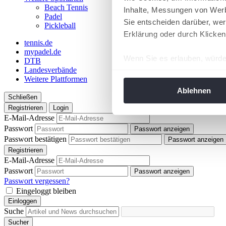
Beach Tennis
Inhalte, Messungen von Werb
Padel
Sie entscheiden darüber, wer
Pickleball
Erklärung oder durch Klicken
tennis.de
mypadel.de
Wenn Sie es erlauben, würde
DTB
Landesverbände
Informationen über Ih
Weitere Plattformen
Ihr Gerät durch aktiv
Ablehnen
Schließen
Erfahren Sie mehr darüber, w
Registrieren
Login
Einzelheiten
fest.
E-Mail-Adresse
Passwort
Passwort anzeigen
Wir verwenden Cookies, um I
Passwort bestätigen
Passwort anzeigen
und die Zugriffe auf unsere 
Registrieren
Website an unsere Partner fü
E-Mail-Adresse
Passwort
möglicherweise mit weiteren
Passwort anzeigen
Passwort vergessen?
der Dienste gesammelt habe
Eingeloggt bleiben
angepasst werden.
Einloggen
Suche
Sucher