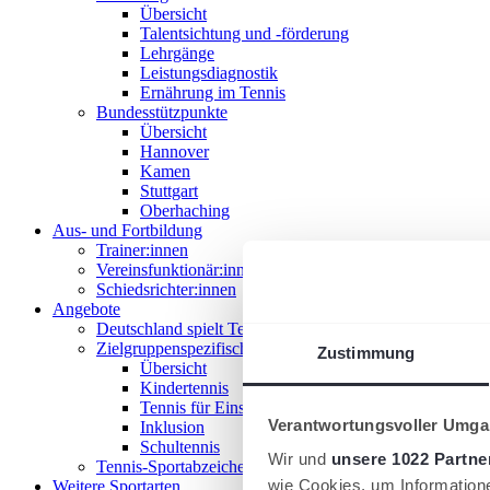
Übersicht
Talentsichtung und -förderung
Lehrgänge
Leistungsdiagnostik
Ernährung im Tennis
Bundesstützpunkte
Übersicht
Hannover
Kamen
Stuttgart
Oberhaching
Aus- und Fortbildung
Trainer:innen
Vereinsfunktionär:innen
Schiedsrichter:innen
Angebote
Deutschland spielt Tennis
Zielgruppenspezifische Angebote
Zustimmung
Übersicht
Kindertennis
Tennis für Einsteiger 18+
Verantwortungsvoller Umgan
Inklusion
Schultennis
Wir und
unsere 1022 Partne
Tennis-Sportabzeichen
wie Cookies, um Information
Weitere Sportarten