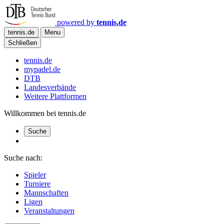
powered by
tennis.de
tennis.de
Menu
Schließen
tennis.de
mypadel.de
DTB
Landesverbände
Weitere Plattformen
Willkommen bei tennis.de
Suche
Suche nach:
Spieler
Turniere
Mannschaften
Ligen
Veranstaltungen