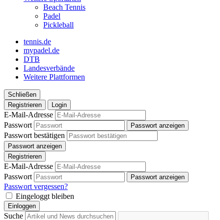
Beach Tennis
Padel
Pickleball
tennis.de
mypadel.de
DTB
Landesverbände
Weitere Plattformen
Schließen
Registrieren
Login
E-Mail-Adresse
Passwort
Passwort anzeigen
Passwort bestätigen
Passwort anzeigen
Registrieren
E-Mail-Adresse
Passwort
Passwort anzeigen
Passwort vergessen?
Eingeloggt bleiben
Einloggen
Suche