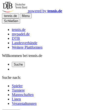
powered by
tennis.de
tennis.de
Menu
Schließen
tennis.de
mypadel.de
DTB
Landesverbände
Weitere Plattformen
Willkommen bei tennis.de
Suche
Suche nach:
Spieler
Turniere
Mannschaften
Ligen
Veranstaltungen