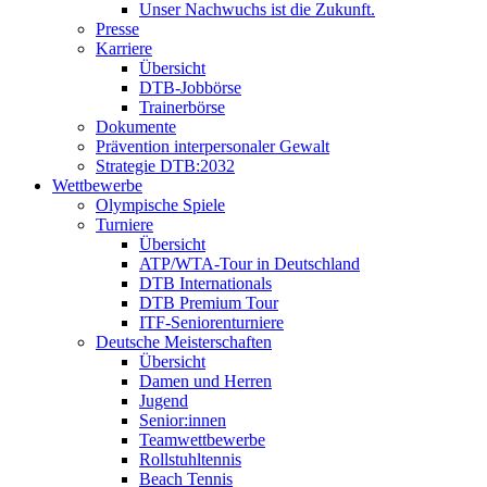
Unser Nachwuchs ist die Zukunft.
Presse
Karriere
Übersicht
DTB-Jobbörse
Trainerbörse
Dokumente
Prävention interpersonaler Gewalt
Strategie DTB:2032
Wettbewerbe
Olympische Spiele
Turniere
Übersicht
ATP/WTA-Tour in Deutschland
DTB Internationals
DTB Premium Tour
ITF-Seniorenturniere
Deutsche Meisterschaften
Übersicht
Damen und Herren
Jugend
Senior:innen
Teamwettbewerbe
Rollstuhltennis
Beach Tennis