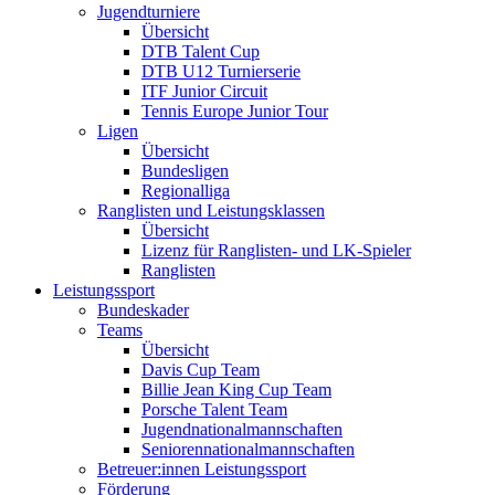
Jugendturniere
Übersicht
DTB Talent Cup
DTB U12 Turnierserie
ITF Junior Circuit
Tennis Europe Junior Tour
Ligen
Übersicht
Bundesligen
Regionalliga
Ranglisten und Leistungsklassen
Übersicht
Lizenz für Ranglisten- und LK-Spieler
Ranglisten
Leistungssport
Bundeskader
Teams
Übersicht
Davis Cup Team
Billie Jean King Cup Team
Porsche Talent Team
Jugendnationalmannschaften
Seniorennationalmannschaften
Betreuer:innen Leistungssport
Förderung