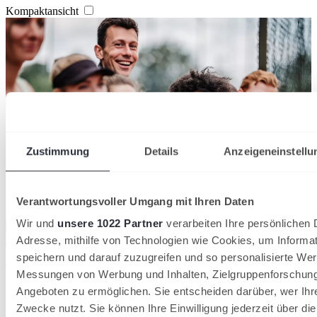
Kompaktansicht
Zustimmung
Details
Anzeigeneinstellu
Verantwortungsvoller Umgang mit Ihren Daten
Wir und
unsere 1022 Partner
verarbeiten Ihre persönlichen D
Adresse, mithilfe von Technologien wie Cookies, um Informa
Der DTB verzeichnet 2026 insgesamt 1.553.580 Mitglieder in 8.612
speichern und darauf zuzugreifen und so personalisierte Wer
Tennisvereinen
Messungen von Werbung und Inhalten, Zielgruppenforschun
28/07/2026
Angeboten zu ermöglichen. Sie entscheiden darüber, wer Ihr
36.000 neue Mitglieder: Tennis wächst 2026 stärker
Zwecke nutzt. Sie können Ihre Einwilligung jederzeit über di