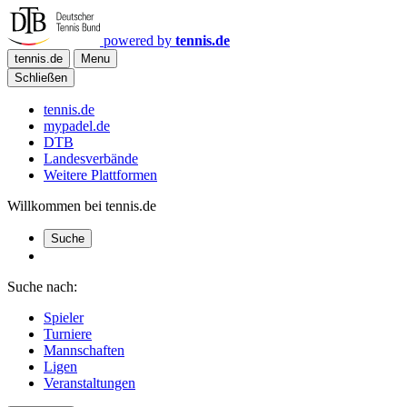
powered by
tennis.de
tennis.de
Menu
Schließen
tennis.de
mypadel.de
DTB
Landesverbände
Weitere Plattformen
Willkommen bei tennis.de
Suche
Suche nach:
Spieler
Turniere
Mannschaften
Ligen
Veranstaltungen