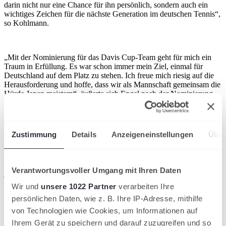
darin nicht nur eine Chance für ihn persönlich, sondern auch ein
wichtiges Zeichen für die nächste Generation im deutschen Tennis“,
so Kohlmann.
„Mit der Nominierung für das Davis Cup-Team geht für mich ein
Traum in Erfüllung. Es war schon immer mein Ziel, einmal für
Deutschland auf dem Platz zu stehen. Ich freue mich riesig auf die
Herausforderung und hoffe, dass wir als Mannschaft gemeinsam die
Hürde Japan meistern“, äußerte sich Engel nach der Nominierung
Teilnahme bei den Finals steht auf dem Spiel
Die Auswärtsbegegnung besteht aus zwei Einzeln am ersten Tag,
Zustimmung
Details
Anzeigeneinstellungen
Über
gefolgt von einem Doppel und zwei Einzeln am zweiten Tag. Das
Siegerteam qualifiziert sich für die Davis Cup Finals, die vom 18.
bis 23. November in Bologna stattfinden. Deutschland und Japan
standen sich im Davis Cup erst einmal gegenüber. 1933 gewann die
Verantwortungsvoller Umgang mit Ihren Daten
japanische Auswahl in Berlin mit 4:1 gegen Deutschland. Die
Neuauflage im September wird auf Tennis Channel live übertragen.
Wir und
unsere 1022 Partner
verarbeiten Ihre
persönlichen Daten, wie z. B. Ihre IP-Adresse, mithilfe
Artikel teilen
von Technologien wie Cookies, um Informationen auf
Ähnliche News
Ihrem Gerät zu speichern und darauf zuzugreifen und so