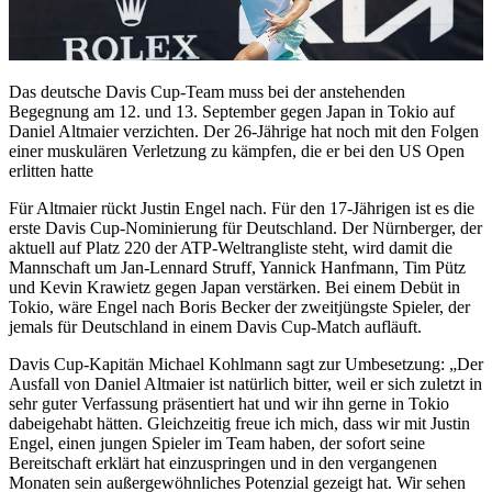
Das deutsche Davis Cup-Team muss bei der anstehenden
Begegnung am 12. und 13. September gegen Japan in Tokio auf
Daniel Altmaier verzichten. Der 26-Jährige hat noch mit den Folgen
einer muskulären Verletzung zu kämpfen, die er bei den US Open
erlitten hatte
Für Altmaier rückt Justin Engel nach. Für den 17-Jährigen ist es die
erste Davis Cup-Nominierung für Deutschland. Der Nürnberger, der
aktuell auf Platz 220 der ATP-Weltrangliste steht, wird damit die
Mannschaft um Jan-Lennard Struff, Yannick Hanfmann, Tim Pütz
und Kevin Krawietz gegen Japan verstärken. Bei einem Debüt in
Tokio, wäre Engel nach Boris Becker der zweitjüngste Spieler, der
jemals für Deutschland in einem Davis Cup-Match aufläuft.
Davis Cup-Kapitän Michael Kohlmann sagt zur Umbesetzung: „Der
Ausfall von Daniel Altmaier ist natürlich bitter, weil er sich zuletzt in
sehr guter Verfassung präsentiert hat und wir ihn gerne in Tokio
dabeigehabt hätten. Gleichzeitig freue ich mich, dass wir mit Justin
Engel, einen jungen Spieler im Team haben, der sofort seine
Bereitschaft erklärt hat einzuspringen und in den vergangenen
Monaten sein außergewöhnliches Potenzial gezeigt hat. Wir sehen