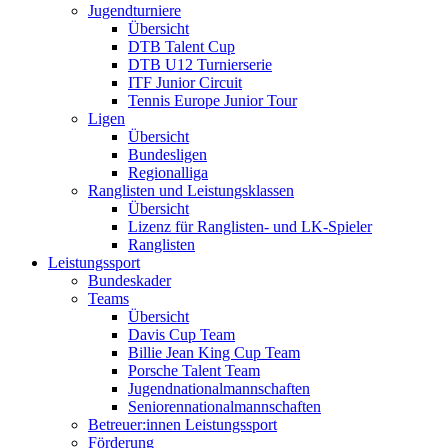
Jugendturniere
Übersicht
DTB Talent Cup
DTB U12 Turnierserie
ITF Junior Circuit
Tennis Europe Junior Tour
Ligen
Übersicht
Bundesligen
Regionalliga
Ranglisten und Leistungsklassen
Übersicht
Lizenz für Ranglisten- und LK-Spieler
Ranglisten
Leistungssport
Bundeskader
Teams
Übersicht
Davis Cup Team
Billie Jean King Cup Team
Porsche Talent Team
Jugendnationalmannschaften
Seniorennationalmannschaften
Betreuer:innen Leistungssport
Förderung