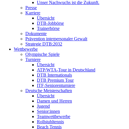
Unser Nachwuchs ist die Zukunft.
Presse
Karriere
Übersicht
DTB-Jobbörse
Trainerbörse
Dokumente
Prävention interpersonaler Gewalt
Strategie DTB:2032
Wettbewerbe
Olympische Spiele
Turniere
Übersicht
ATP/WTA-Tour in Deutschland
DTB Internationals
DTB Premium Tour
ITF-Seniorenturniere
Deutsche Meisterschaften
Übersicht
Damen und Herren
Jugend
Senior:innen
Teamwettbewerbe
Rollstuhltennis
Beach Tennis