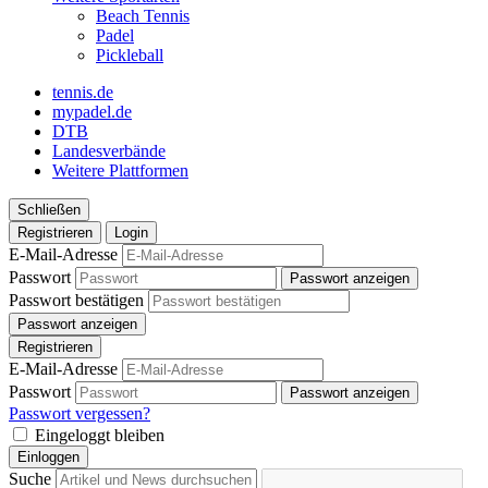
Beach Tennis
Padel
Pickleball
tennis.de
mypadel.de
DTB
Landesverbände
Weitere Plattformen
Schließen
Registrieren
Login
E-Mail-Adresse
Passwort
Passwort anzeigen
Passwort bestätigen
Passwort anzeigen
Registrieren
E-Mail-Adresse
Passwort
Passwort anzeigen
Passwort vergessen?
Eingeloggt bleiben
Einloggen
Suche