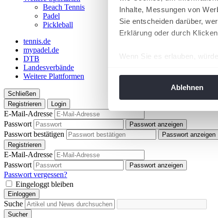
Beach Tennis
Inhalte, Messungen von Werb
Padel
Sie entscheiden darüber, wer
Pickleball
Erklärung oder durch Klicken
tennis.de
mypadel.de
Wenn Sie es erlauben, würde
DTB
Landesverbände
Informationen über Ih
Weitere Plattformen
Ihr Gerät durch aktiv
Ablehnen
Schließen
Erfahren Sie mehr darüber, w
Registrieren
Login
Einzelheiten
fest.
E-Mail-Adresse
Passwort
Passwort anzeigen
Wir verwenden Cookies, um I
Passwort bestätigen
Passwort anzeigen
und die Zugriffe auf unsere 
Registrieren
Website an unsere Partner fü
E-Mail-Adresse
Passwort
möglicherweise mit weiteren
Passwort anzeigen
Passwort vergessen?
der Dienste gesammelt habe
Eingeloggt bleiben
angepasst werden.
Einloggen
Suche
Sucher