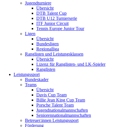
Jugendturniere
Übersicht
DTB Talent Cup
DTB U12 Turnierserie
ITF Junior Circuit
Tennis Europe Junior Tour
Ligen
Übersicht
Bundesligen
Regionalliga
Ranglisten und Leistungsklassen
Übersicht
Lizenz für Ranglisten- und LK-Spieler
Ranglisten
Leistungssport
Bundeskader
Teams
Übersicht
Davis Cup Team
Billie Jean King Cup Team
Porsche Talent Team
Jugendnationalmannschaften
Seniorennationalmannschaften
Betreuer:innen Leistungssport
Förderung