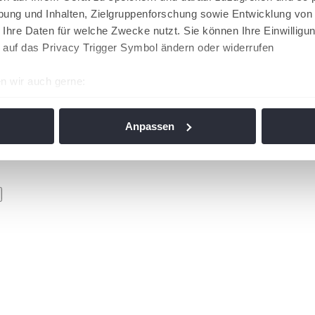
ung und Inhalten, Zielgruppenforschung sowie Entwicklung von
 Ihre Daten für welche Zwecke nutzt. Sie können Ihre Einwilligun
 auf das Privacy Trigger Symbol ändern oder widerrufen
n wir auch gerne:
re geografische Lage erfassen, welche bis auf einige Meter gen
es Scannen nach bestimmten Merkmalen (Fingerprinting) identifi
Anpassen
ie Ihre persönlichen Daten verarbeitet werden, und legen Sie I
nhalte und Anzeigen zu personalisieren, Funktionen für soziale
Website zu analysieren. Außerdem geben wir Informationen zu I
r soziale Medien, Werbung und Analysen weiter. Unsere Partner
 Daten zusammen, die Sie ihnen bereitgestellt haben oder die s
n. Die
Cookie-Einstellungen
können jederzeit über den Link im