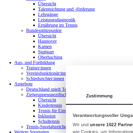
Übersicht
Talentsichtung und -förderung
Lehrgänge
Leistungsdiagnostik
Ernährung im Tennis
Bundesstützpunkte
Übersicht
Hannover
Kamen
Stuttgart
Oberhaching
Aus- und Fortbildung
Trainer:innen
Vereinsfunktionär:innen
Schiedsrichter:innen
Angebote
Deutschland spielt Tennis
Zielgruppenspezifische Angebote
Zustimmung
Übersicht
Kindertennis
Tennis für Einsteiger 18+
Verantwortungsvoller Umgan
Inklusion
Schultennis
Wir und
unsere 1022 Partne
Tennis-Sportabzeichen
wie Cookies, um Information
Weitere Sportarten