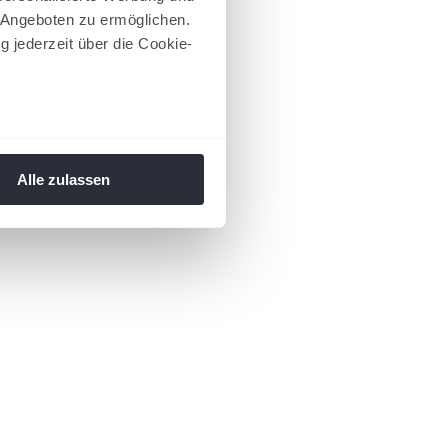
 Angeboten zu ermöglichen.
g jederzeit über die Cookie-
au sein können
zieren
Alle zulassen
hre Präferenzen im
Abschnitt
 Medien anbieten zu können
hrer Verwendung unserer
 führen diese Informationen
ie im Rahmen Ihrer Nutzung
 Footer aufgerufen und