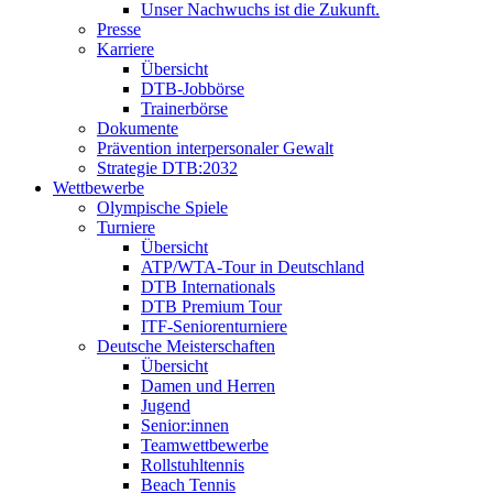
Unser Nachwuchs ist die Zukunft.
Presse
Karriere
Übersicht
DTB-Jobbörse
Trainerbörse
Dokumente
Prävention interpersonaler Gewalt
Strategie DTB:2032
Wettbewerbe
Olympische Spiele
Turniere
Übersicht
ATP/WTA-Tour in Deutschland
DTB Internationals
DTB Premium Tour
ITF-Seniorenturniere
Deutsche Meisterschaften
Übersicht
Damen und Herren
Jugend
Senior:innen
Teamwettbewerbe
Rollstuhltennis
Beach Tennis