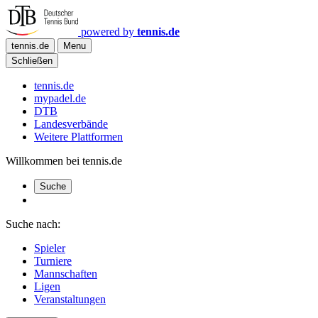
powered by
tennis.de
tennis.de
Menu
Schließen
tennis.de
mypadel.de
DTB
Landesverbände
Weitere Plattformen
Willkommen bei tennis.de
Suche
Suche nach:
Spieler
Turniere
Mannschaften
Ligen
Veranstaltungen