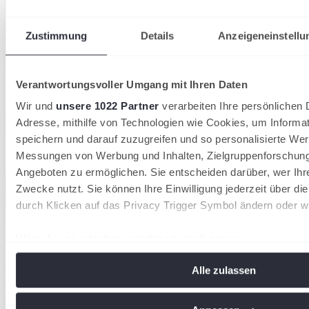
Zustimmung
Details
Anzeigeneinstellu
Verantwortungsvoller Umgang mit Ihren Daten
Wir und
unsere 1022 Partner
verarbeiten Ihre persönlichen D
Adresse, mithilfe von Technologien wie Cookies, um Informa
speichern und darauf zuzugreifen und so personalisierte Wer
Messungen von Werbung und Inhalten, Zielgruppenforschun
Angeboten zu ermöglichen. Sie entscheiden darüber, wer Ihr
Zwecke nutzt. Sie können Ihre Einwilligung jederzeit über di
durch Klicken auf das Privacy Trigger Symbol ändern oder w
Der DTB verzeichnet 2026 insgesamt 1.553.580 Mitglieder in 8.612
Tennisvereinen
28/07/2026
Wenn Sie es erlauben, würden wir auch gerne:
Informationen über Ihre geografische Lage erfassen, 
36.000 neue Mitglieder: Tennis wächst 2026 stärker
Alle zulassen
Meter genau sein können
als in den Vorjahren
Ihr Gerät durch aktives Scannen nach bestimmten Me
Deutscher Tennis Bund
identifizieren