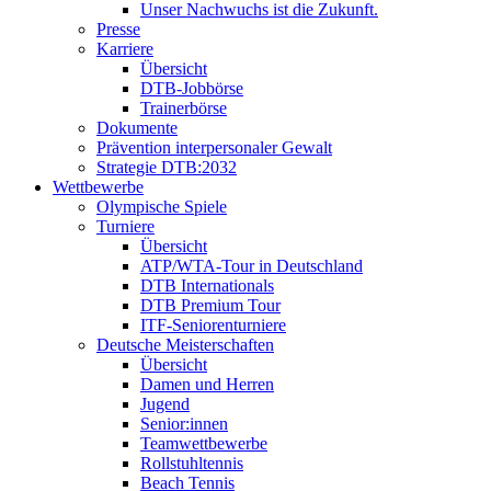
Unser Nachwuchs ist die Zukunft.
Presse
Karriere
Übersicht
DTB-Jobbörse
Trainerbörse
Dokumente
Prävention interpersonaler Gewalt
Strategie DTB:2032
Wettbewerbe
Olympische Spiele
Turniere
Übersicht
ATP/WTA-Tour in Deutschland
DTB Internationals
DTB Premium Tour
ITF-Seniorenturniere
Deutsche Meisterschaften
Übersicht
Damen und Herren
Jugend
Senior:innen
Teamwettbewerbe
Rollstuhltennis
Beach Tennis