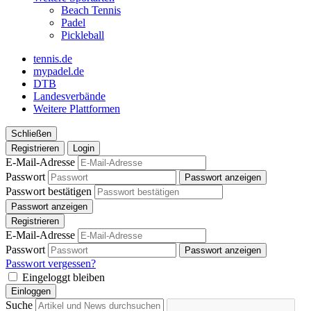
Beach Tennis
Padel
Pickleball
tennis.de
mypadel.de
DTB
Landesverbände
Weitere Plattformen
Schließen
Registrieren
Login
E-Mail-Adresse
Passwort
Passwort anzeigen
Passwort bestätigen
Passwort anzeigen
Registrieren
E-Mail-Adresse
Passwort
Passwort anzeigen
Passwort vergessen?
Eingeloggt bleiben
Einloggen
Suche