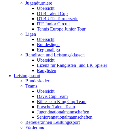
Jugendturniere
Übersicht
DTB Talent Cup
DTB U12 Turnierserie
ITF Junior Circuit
Tennis Europe Junior Tour
Ligen
Übersicht
Bundesligen
Regionalliga
Ranglisten und Leistungsklassen
Übersicht
Lizenz für Ranglisten- und LK-Spieler
Ranglisten
Leistungssport
Bundeskader
Teams
Übersicht
Davis Cup Team
Billie Jean King Cup Team
Porsche Talent Team
Jugendnationalmannschaften
Seniorennationalmannschaften
Betreuer:innen Leistungssport
Förderung