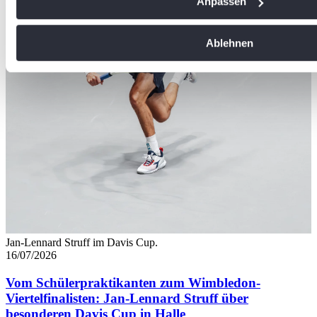
Anpassen
Erfahren Sie mehr darüber, wie Ihre persönlichen Daten vera
Sie Ihre Präferenzen im
Abschnitt Einzelheiten
fest.
Ablehnen
Wir verwenden Cookies, um Inhalte und Anzeigen zu personal
soziale Medien anbieten zu können und die Zugriffe auf uns
analysieren. Außerdem geben wir Informationen zu Ihrer Ve
an unsere Partner für soziale Medien, Werbung und Analysen
führen diese Informationen möglicherweise mit weiteren Da
ihnen bereitgestellt haben oder die sie im Rahmen Ihrer Nut
gesammelt haben. Die
Cookie-Einstellungen
können jederze
Footer aufgerufen und angepasst werden.
Jan-Lennard Struff im Davis Cup.
16/07/2026
Vom Schülerpraktikanten zum Wimbledon-
Viertelfinalisten: Jan-Lennard Struff über
besonderen Davis Cup in Halle