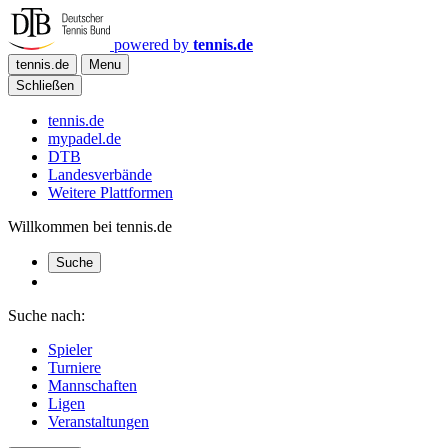
powered by
tennis.de
tennis.de
Menu
Schließen
tennis.de
mypadel.de
DTB
Landesverbände
Weitere Plattformen
Willkommen bei tennis.de
Suche
Suche nach:
Spieler
Turniere
Mannschaften
Ligen
Veranstaltungen