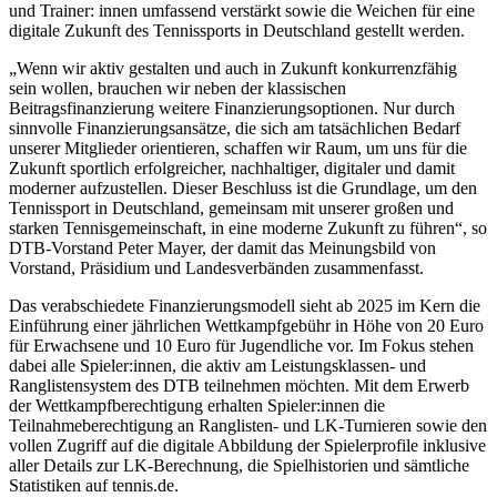
und Trainer: innen umfassend verstärkt sowie die Weichen für eine
digitale Zukunft des Tennissports in Deutschland gestellt werden.
„Wenn wir aktiv gestalten und auch in Zukunft konkurrenzfähig
sein wollen, brauchen wir neben der klassischen
Beitragsfinanzierung weitere Finanzierungsoptionen. Nur durch
sinnvolle Finanzierungsansätze, die sich am tatsächlichen Bedarf
unserer Mitglieder orientieren, schaffen wir Raum, um uns für die
Zukunft sportlich erfolgreicher, nachhaltiger, digitaler und damit
moderner aufzustellen. Dieser Beschluss ist die Grundlage, um den
Tennissport in Deutschland, gemeinsam mit unserer großen und
starken Tennisgemeinschaft, in eine moderne Zukunft zu führen“, so
DTB-Vorstand Peter Mayer, der damit das Meinungsbild von
Vorstand, Präsidium und Landesverbänden zusammenfasst.
Das verabschiedete Finanzierungsmodell sieht ab 2025 im Kern die
Einführung einer jährlichen Wettkampfgebühr in Höhe von 20 Euro
für Erwachsene und 10 Euro für Jugendliche vor. Im Fokus stehen
dabei alle Spieler:innen, die aktiv am Leistungsklassen- und
Ranglistensystem des DTB teilnehmen möchten. Mit dem Erwerb
der Wettkampfberechtigung erhalten Spieler:innen die
Teilnahmeberechtigung an Ranglisten- und LK-Turnieren sowie den
vollen Zugriff auf die digitale Abbildung der Spielerprofile inklusive
aller Details zur LK-Berechnung, die Spielhistorien und sämtliche
Statistiken auf tennis.de.