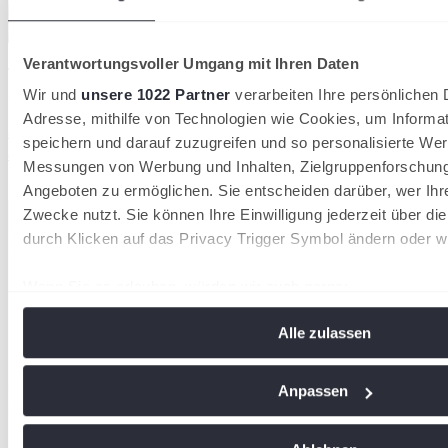
Der DTB verzeichnet 2026 insgesamt 1.553.580 Mitglieder in 8.612
Verantwortungsvoller Umgang mit Ihren Daten
Tennisvereinen
28/07/2026
Wir und
unsere 1022 Partner
verarbeiten Ihre persönlichen D
Adresse, mithilfe von Technologien wie Cookies, um Informa
36.000 neue Mitglieder: Tennis wächst 2026 stärker
speichern und darauf zuzugreifen und so personalisierte Wer
als in den Vorjahren
Messungen von Werbung und Inhalten, Zielgruppenforschun
Angeboten zu ermöglichen. Sie entscheiden darüber, wer Ihr
Deutscher Tennis Bund
Zwecke nutzt. Sie können Ihre Einwilligung jederzeit über di
durch Klicken auf das Privacy Trigger Symbol ändern oder w
Wenn Sie es erlauben, würden wir auch gerne:
Informationen über Ihre geografische Lage erfassen, 
Alle zulassen
Meter genau sein können
Ihr Gerät durch aktives Scannen nach bestimmten Me
identifizieren
Anpassen
Erfahren Sie mehr darüber, wie Ihre persönlichen Daten vera
Sie Ihre Präferenzen im
Abschnitt Einzelheiten
fest.