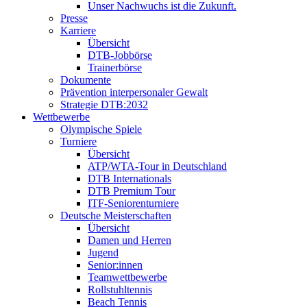
Unser Nachwuchs ist die Zukunft.
Presse
Karriere
Übersicht
DTB-Jobbörse
Trainerbörse
Dokumente
Prävention interpersonaler Gewalt
Strategie DTB:2032
Wettbewerbe
Olympische Spiele
Turniere
Übersicht
ATP/WTA-Tour in Deutschland
DTB Internationals
DTB Premium Tour
ITF-Seniorenturniere
Deutsche Meisterschaften
Übersicht
Damen und Herren
Jugend
Senior:innen
Teamwettbewerbe
Rollstuhltennis
Beach Tennis