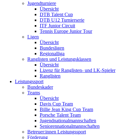
Jugendturniere
Übersicht
DTB Talent Cup
DTB U12 Turnierserie
ITF Junior Circuit
Tennis Europe Junior Tour
Ligen
Übersicht
Bundesligen
Regionalliga
Ranglisten und Leistungsklassen
Übersicht
Lizenz für Ranglisten- und LK-Spieler
Ranglisten
Leistungssport
Bundeskader
Teams
Übersicht
Davis Cup Team
Billie Jean King Cup Team
Porsche Talent Team
Jugendnationalmannschaften
Seniorennationalmannschaften
Betreuer:innen Leistungssport
Förderung