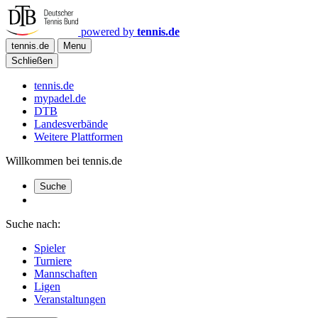
powered by
tennis.de
tennis.de
Menu
Schließen
tennis.de
mypadel.de
DTB
Landesverbände
Weitere Plattformen
Willkommen bei tennis.de
Suche
Suche nach:
Spieler
Turniere
Mannschaften
Ligen
Veranstaltungen