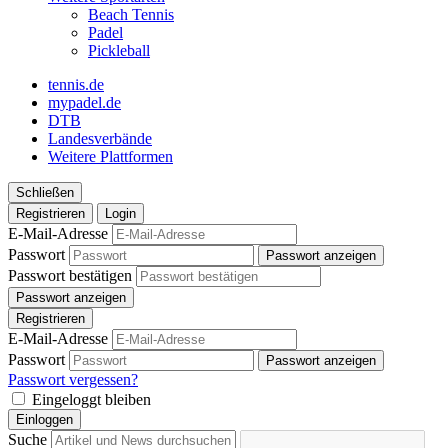
Beach Tennis
Padel
Pickleball
tennis.de
mypadel.de
DTB
Landesverbände
Weitere Plattformen
Schließen
Registrieren
Login
E-Mail-Adresse
Passwort
Passwort anzeigen
Passwort bestätigen
Passwort anzeigen
Registrieren
E-Mail-Adresse
Passwort
Passwort anzeigen
Passwort vergessen?
Eingeloggt bleiben
Einloggen
Suche