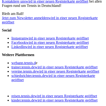
Kontaktiere uns
wird in einer neuen Registerkarte geöffnet
bei allen
Fragen rund um Tennis in Deutschland!
Bleib am Ball!
Jetzt zum Newsletter anmelden
wird in einer neuen Registerkarte
geöffnet
Social
Instagram
wird in einer neuen Registerkarte geöffnet
Facebook
wird in einer neuen Registerkarte geöffnet
LinkedIn
wird in einer neuen Registerkarte geöffnet
Weitere Plattformen
webapp.tennis.d
e
trainer.tennis.de
wird in einer neuen Registerkarte geöffnet
vereine.tennis.de
wird in einer neuen Registerkarte geöffnet
schiedsrichter.tennis.de
wird in einer neuen Registerkarte
geöffnet
reisen.tennis.de
wird in einer neuen Registerkarte geöffnet
kinder.tennis.de
wird in einer neuen Registerkarte geöffnet