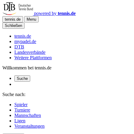
powered by
tennis.de
tennis.de
Menu
Schließen
tennis.de
mypadel.de
DTB
Landesverbände
Weitere Plattformen
Willkommen bei tennis.de
Suche
Suche nach:
Spieler
Turniere
Mannschaften
Ligen
Veranstaltungen