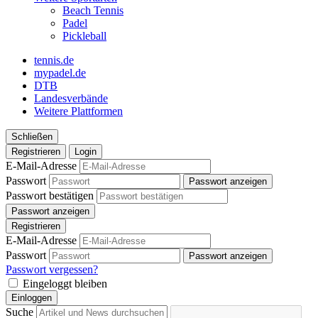
Beach Tennis
Padel
Pickleball
tennis.de
mypadel.de
DTB
Landesverbände
Weitere Plattformen
Schließen
Registrieren
Login
E-Mail-Adresse
Passwort
Passwort anzeigen
Passwort bestätigen
Passwort anzeigen
Registrieren
E-Mail-Adresse
Passwort
Passwort anzeigen
Passwort vergessen?
Eingeloggt bleiben
Einloggen
Suche