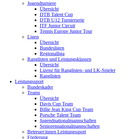
Jugendturniere
Übersicht
DTB Talent Cup
DTB U12 Turnierserie
ITF Junior Circuit
Tennis Europe Junior Tour
Ligen
Übersicht
Bundesligen
Regionalliga
Ranglisten und Leistungsklassen
Übersicht
Lizenz für Ranglisten- und LK-Spieler
Ranglisten
Leistungssport
Bundeskader
Teams
Übersicht
Davis Cup Team
Billie Jean King Cup Team
Porsche Talent Team
Jugendnationalmannschaften
Seniorennationalmannschaften
Betreuer:innen Leistungssport
Förderung