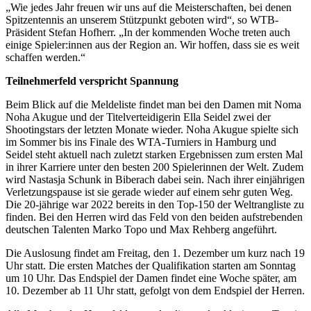
„Wie jedes Jahr freuen wir uns auf die Meisterschaften, bei denen
Spitzentennis an unserem Stützpunkt geboten wird“, so WTB-
Präsident Stefan Hofherr. „In der kommenden Woche treten auch
einige Spieler:innen aus der Region an. Wir hoffen, dass sie es weit
schaffen werden.“
Teilnehmerfeld verspricht Spannung
Beim Blick auf die Meldeliste findet man bei den Damen mit Noma
Noha Akugue und der Titelverteidigerin Ella Seidel zwei der
Shootingstars der letzten Monate wieder. Noha Akugue spielte sich
im Sommer bis ins Finale des WTA-Turniers in Hamburg und
Seidel steht aktuell nach zuletzt starken Ergebnissen zum ersten Mal
in ihrer Karriere unter den besten 200 Spielerinnen der Welt. Zudem
wird Nastasja Schunk in Biberach dabei sein. Nach ihrer einjährigen
Verletzungspause ist sie gerade wieder auf einem sehr guten Weg.
Die 20-jährige war 2022 bereits in den Top-150 der Weltrangliste zu
finden. Bei den Herren wird das Feld von den beiden aufstrebenden
deutschen Talenten Marko Topo und Max Rehberg angeführt.
Die Auslosung findet am Freitag, den 1. Dezember um kurz nach 19
Uhr statt. Die ersten Matches der Qualifikation starten am Sonntag
um 10 Uhr. Das Endspiel der Damen findet eine Woche später, am
10. Dezember ab 11 Uhr statt, gefolgt von dem Endspiel der Herren.