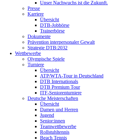
Unser Nachwuchs ist die Zukunft.
Presse
Karriere
Übersicht
DTB-Jobbörse
Trainerbörse
Dokumente
Prävention interpersonaler Gewalt
Strategie DTB:2032
Wettbewerbe
Olympische Spiele
Turniere
Übersicht
ATP/WTA-Tour in Deutschland
DTB Internationals
DTB Premium Tour
ITF-Seniorenturniere
Deutsche Meisterschaften
Übersicht
Damen und Herren
Jugend
Senior:innen
Teamwettbewerbe
Rollstuhltennis
Beach Tennis