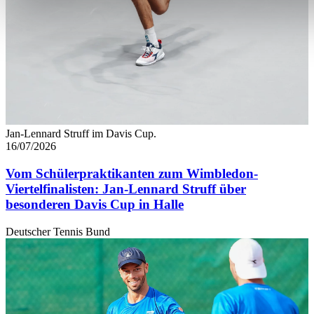
soziale Medien anbieten zu können und die Zugriffe auf uns
analysieren. Außerdem geben wir Informationen zu Ihrer Ve
an unsere Partner für soziale Medien, Werbung und Analysen
führen diese Informationen möglicherweise mit weiteren Da
ihnen bereitgestellt haben oder die sie im Rahmen Ihrer Nut
gesammelt haben. Die
Cookie-Einstellungen
können jederze
Footer aufgerufen und angepasst werden.
Jan-Lennard Struff im Davis Cup.
16/07/2026
Vom Schülerpraktikanten zum Wimbledon-
Viertelfinalisten: Jan-Lennard Struff über
besonderen Davis Cup in Halle
Deutscher Tennis Bund