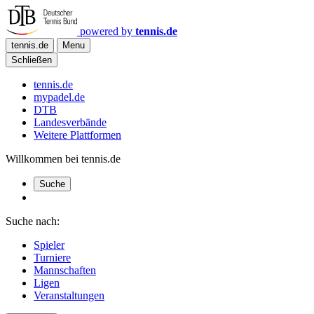
powered by
tennis.de
tennis.de
Menu
Schließen
tennis.de
mypadel.de
DTB
Landesverbände
Weitere Plattformen
Willkommen bei tennis.de
Suche
Suche nach:
Spieler
Turniere
Mannschaften
Ligen
Veranstaltungen