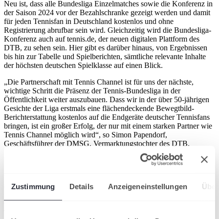
Neu ist, dass alle Bundesliga Einzelmatches sowie die Konferenz in
der Saison 2024 vor der Bezahlschranke gezeigt werden und damit
für jeden Tennisfan in Deutschland kostenlos und ohne
Registrierung abrufbar sein wird. Gleichzeitig wird die Bundesliga-
Konferenz auch auf tennis.de, der neuen digitalen Plattform des
DTB, zu sehen sein. Hier gibt es darüber hinaus, von Ergebnissen
bis hin zur Tabelle und Spielberichten, sämtliche relevante Inhalte
der höchsten deutschen Spielklasse auf einen Blick.
„Die Partnerschaft mit Tennis Channel ist für uns der nächste,
wichtige Schritt die Präsenz der Tennis-Bundesliga in der
Öffentlichkeit weiter auszubauen. Dass wir in der über 50-jährigen
Gesichte der Liga erstmals eine flächendeckende Bewegtbild-
Berichterstattung kostenlos auf die Endgeräte deutscher Tennisfans
bringen, ist ein großer Erfolg, der nur mit einem starken Partner wie
Tennis Channel möglich wird“, so Simon Papendorf,
Geschäftsführer der DMSG, Vermarktungstochter des DTB.
„Die Tennis Channel Bundesliga ist für Tennis-Fans ein absolutes
Highlight im Sommer, das wir zusammen mit dem DTB einer noch
breiteren Masse anbieten wollen. Die Vielzahl der Top 100-Spieler,
die in den verschiedenen Clubs aufschlägt, die familiäre Atmosphäre
Zustimmung
Details
Anzeigeneinstellungen
Über
und der lange Zeitraum, über den Weltklasse-Tennis immer wieder
vor Ort in den Städten gastiert, sind Vorteile, die Turniere auf der
Tour nicht haben. Gemeinsam mit dem DTB und den Teams ist