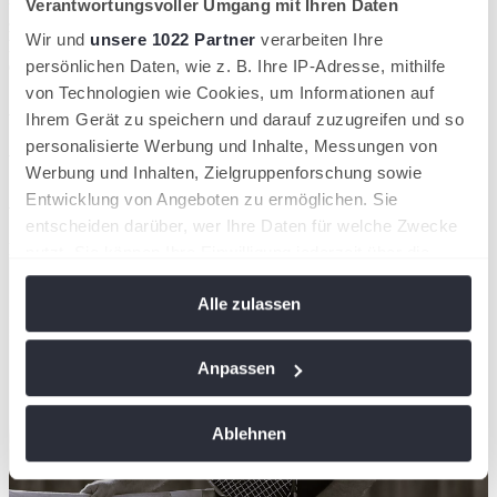
Verantwortungsvoller Umgang mit Ihren Daten
unser Ziel, die Tennis Channel Bundesliga populärer zu machen und
zu zeigen, dass Weltklasse-Tennis in Deutschland über Wochen
Wir und
unsere 1022 Partner
verarbeiten Ihre
hinweg live stattfindet“, sagt Matthias Hahn, General Manager für
die DACH Region des Tennis Channel.
persönlichen Daten, wie z. B. Ihre IP-Adresse, mithilfe
von Technologien wie Cookies, um Informationen auf
Ansprechpartner
Ihrem Gerät zu speichern und darauf zuzugreifen und so
personalisierte Werbung und Inhalte, Messungen von
Artikel teilen
Werbung und Inhalten, Zielgruppenforschung sowie
Ähnliche News
Entwicklung von Angeboten zu ermöglichen. Sie
entscheiden darüber, wer Ihre Daten für welche Zwecke
Kompaktansicht
nutzt. Sie können Ihre Einwilligung jederzeit über die
Cookie-Erklärung oder durch Klicken auf das Privacy
Alle zulassen
Trigger Symbol ändern oder widerrufen
Wenn Sie es erlauben, würden wir auch gerne:
Anpassen
Informationen über Ihre geografische Lage
erfassen, welche bis auf einige Meter genau sein
Ablehnen
können
Ihr Gerät durch aktives Scannen nach
bestimmten Merkmalen (Fingerprinting) identifizieren