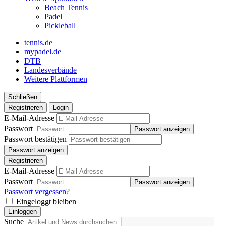
Beach Tennis
Padel
Pickleball
tennis.de
mypadel.de
DTB
Landesverbände
Weitere Plattformen
Schließen
Registrieren
Login
E-Mail-Adresse
Passwort
Passwort anzeigen
Passwort bestätigen
Passwort anzeigen
Registrieren
E-Mail-Adresse
Passwort
Passwort anzeigen
Passwort vergessen?
Eingeloggt bleiben
Einloggen
Suche