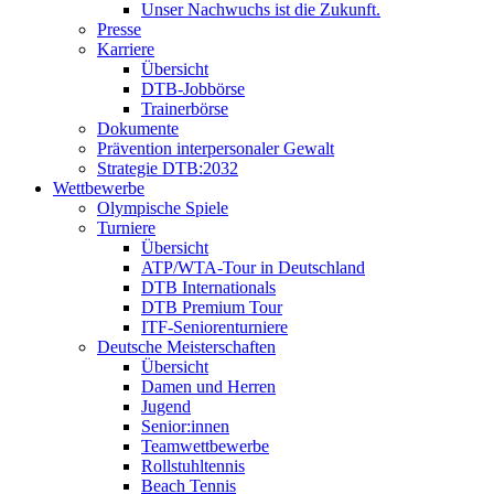
Unser Nachwuchs ist die Zukunft.
Presse
Karriere
Übersicht
DTB-Jobbörse
Trainerbörse
Dokumente
Prävention interpersonaler Gewalt
Strategie DTB:2032
Wettbewerbe
Olympische Spiele
Turniere
Übersicht
ATP/WTA-Tour in Deutschland
DTB Internationals
DTB Premium Tour
ITF-Seniorenturniere
Deutsche Meisterschaften
Übersicht
Damen und Herren
Jugend
Senior:innen
Teamwettbewerbe
Rollstuhltennis
Beach Tennis