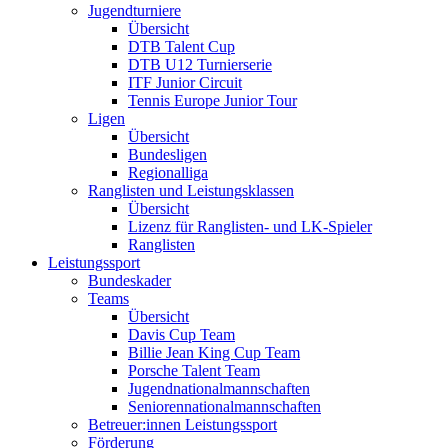
Jugendturniere
Übersicht
DTB Talent Cup
DTB U12 Turnierserie
ITF Junior Circuit
Tennis Europe Junior Tour
Ligen
Übersicht
Bundesligen
Regionalliga
Ranglisten und Leistungsklassen
Übersicht
Lizenz für Ranglisten- und LK-Spieler
Ranglisten
Leistungssport
Bundeskader
Teams
Übersicht
Davis Cup Team
Billie Jean King Cup Team
Porsche Talent Team
Jugendnationalmannschaften
Seniorennationalmannschaften
Betreuer:innen Leistungssport
Förderung