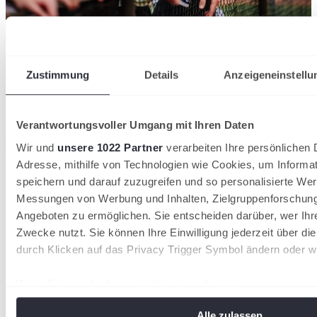
Der DTB verzeichnet 2026 insgesamt 1.553.580 Mitglieder in 8.612
Tennisvereinen
28/07/2026
Zustimmung
Details
Anzeigeneinstellu
36.000 neue Mitglieder: Tennis wächst 2026 stärker
als in den Vorjahren
Deutscher Tennis Bund
Verantwortungsvoller Umgang mit Ihren Daten
Wir und
unsere 1022 Partner
verarbeiten Ihre persönlichen D
Adresse, mithilfe von Technologien wie Cookies, um Informa
speichern und darauf zuzugreifen und so personalisierte Wer
Messungen von Werbung und Inhalten, Zielgruppenforschun
Angeboten zu ermöglichen. Sie entscheiden darüber, wer Ihr
Zwecke nutzt. Sie können Ihre Einwilligung jederzeit über di
durch Klicken auf das Privacy Trigger Symbol ändern oder w
Wenn Sie es erlauben, würden wir auch gerne:
Informationen über Ihre geografische Lage erfassen, 
Alle zulassen