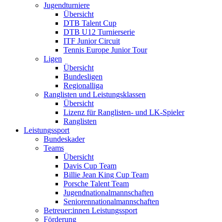
Jugendturniere
Übersicht
DTB Talent Cup
DTB U12 Turnierserie
ITF Junior Circuit
Tennis Europe Junior Tour
Ligen
Übersicht
Bundesligen
Regionalliga
Ranglisten und Leistungsklassen
Übersicht
Lizenz für Ranglisten- und LK-Spieler
Ranglisten
Leistungssport
Bundeskader
Teams
Übersicht
Davis Cup Team
Billie Jean King Cup Team
Porsche Talent Team
Jugendnationalmannschaften
Seniorennationalmannschaften
Betreuer:innen Leistungssport
Förderung