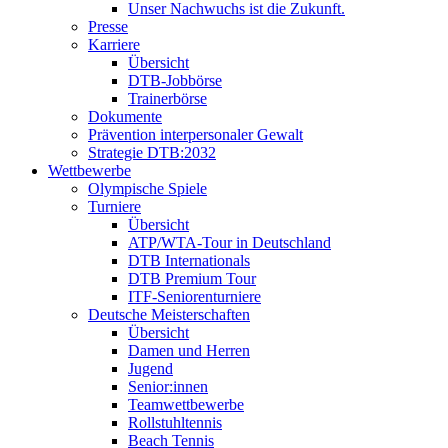
Unser Nachwuchs ist die Zukunft.
Presse
Karriere
Übersicht
DTB-Jobbörse
Trainerbörse
Dokumente
Prävention interpersonaler Gewalt
Strategie DTB:2032
Wettbewerbe
Olympische Spiele
Turniere
Übersicht
ATP/WTA-Tour in Deutschland
DTB Internationals
DTB Premium Tour
ITF-Seniorenturniere
Deutsche Meisterschaften
Übersicht
Damen und Herren
Jugend
Senior:innen
Teamwettbewerbe
Rollstuhltennis
Beach Tennis