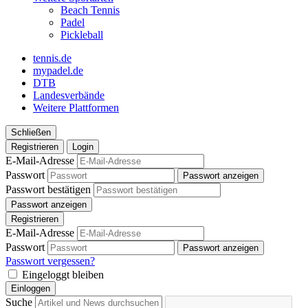
Beach Tennis
Padel
Pickleball
tennis.de
mypadel.de
DTB
Landesverbände
Weitere Plattformen
Schließen
Registrieren
Login
E-Mail-Adresse
Passwort
Passwort anzeigen
Passwort bestätigen
Passwort anzeigen
Registrieren
E-Mail-Adresse
Passwort
Passwort anzeigen
Passwort vergessen?
Eingeloggt bleiben
Einloggen
Suche