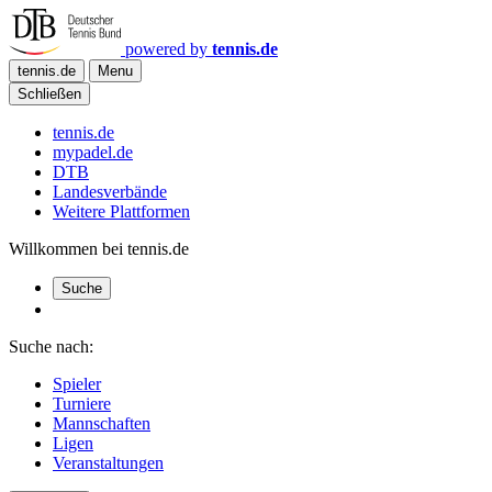
powered by
tennis.de
tennis.de
Menu
Schließen
tennis.de
mypadel.de
DTB
Landesverbände
Weitere Plattformen
Willkommen bei tennis.de
Suche
Suche nach:
Spieler
Turniere
Mannschaften
Ligen
Veranstaltungen