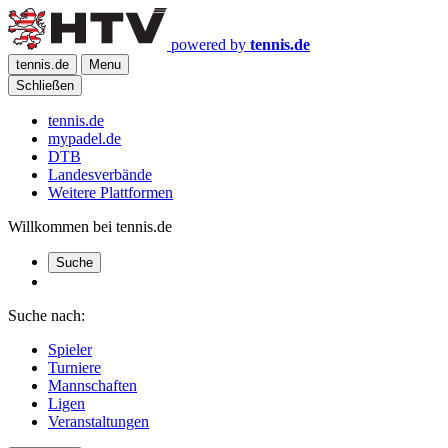
powered by
tennis.de
tennis.de
Menu
Schließen
tennis.de
mypadel.de
DTB
Landesverbände
Weitere Plattformen
Willkommen bei tennis.de
Suche
Suche nach:
Spieler
Turniere
Mannschaften
Ligen
Veranstaltungen