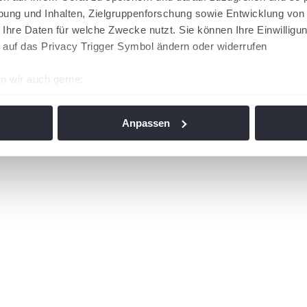
ung und Inhalten, Zielgruppenforschung sowie Entwicklung von
 Ihre Daten für welche Zwecke nutzt. Sie können Ihre Einwilligun
 auf das Privacy Trigger Symbol ändern oder widerrufen
n wir auch gerne:
re geografische Lage erfassen, welche bis auf einige Meter gen
es Scannen nach bestimmten Merkmalen (Fingerprinting) identifi
Anpassen
ie Ihre persönlichen Daten verarbeitet werden, und legen Sie I
nhalte und Anzeigen zu personalisieren, Funktionen für soziale
Website zu analysieren. Außerdem geben wir Informationen zu I
r soziale Medien, Werbung und Analysen weiter. Unsere Partner
 Daten zusammen, die Sie ihnen bereitgestellt haben oder die s
n. Die
Cookie-Einstellungen
können jederzeit über den Link im