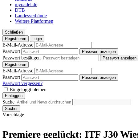
mypadel.de
DTB
Landesverbände
Weitere Plattformen
Schließen
Registrieren
Login
E-Mail-Adresse
Passwort
Passwort anzeigen
Passwort bestätigen
Passwort anzeigen
Registrieren
E-Mail-Adresse
Passwort
Passwort anzeigen
Passwort vergessen?
Eingeloggt bleiben
Einloggen
Suche
Sucher
Vorschläge
Premiere geglückt: ITF J30 Wi