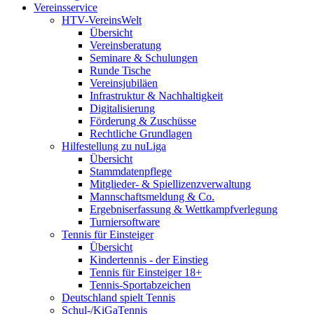
Vereinsservice
HTV-VereinsWelt
Übersicht
Vereinsberatung
Seminare & Schulungen
Runde Tische
Vereinsjubiläen
Infrastruktur & Nachhaltigkeit
Digitalisierung
Förderung & Zuschüsse
Rechtliche Grundlagen
Hilfestellung zu nuLiga
Übersicht
Stammdatenpflege
Mitglieder- & Spiellizenzverwaltung
Mannschaftsmeldung & Co.
Ergebniserfassung & Wettkampfverlegung
Turniersoftware
Tennis für Einsteiger
Übersicht
Kindertennis - der Einstieg
Tennis für Einsteiger 18+
Tennis-Sportabzeichen
Deutschland spielt Tennis
Schul-/KiGaTennis