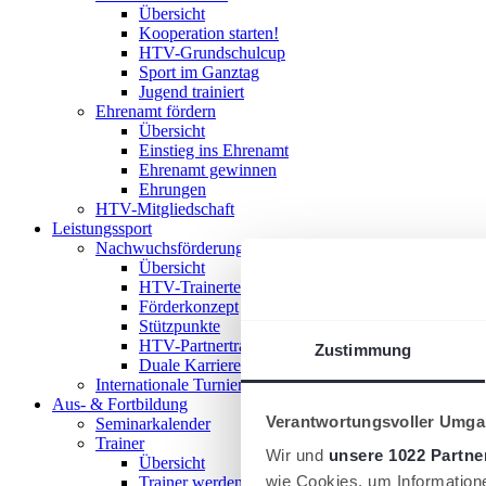
Übersicht
Kooperation starten!
HTV-Grundschulcup
Sport im Ganztag
Jugend trainiert
Ehrenamt fördern
Übersicht
Einstieg ins Ehrenamt
Ehrenamt gewinnen
Ehrungen
HTV-Mitgliedschaft
Leistungssport
Nachwuchsförderung im HTV
Übersicht
HTV-Trainerteam
Förderkonzept
Stützpunkte
HTV-Partnertrainer
Zustimmung
Duale Karriere
Internationale Turniere
Aus- & Fortbildung
Verantwortungsvoller Umgan
Seminarkalender
Trainer
Wir und
unsere 1022 Partne
Übersicht
wie Cookies, um Information
Trainer werden!