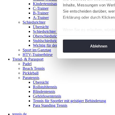
Kindertennisassistent
Inhalte, Messungen von Werb
C-Trainer
Sie entscheiden darüber, wer
B-Trainer
Erklärung oder durch Klicken
A-Trainer
Schiedsrichter
Übersicht
Wenn Sie es erlauben, würde
Schiedsrichter werden!
Oberschiedsrichter
Informationen über Ih
Stuhlschiedsrichter
Ihr Gerät durch aktiv
Wichtig für den Spieltag
Ablehnen
Sport im Ganztag
Erfahren Sie mehr darüber, w
HTV-Trainerbörse
Einzelheiten
fest.
Trend- & Parasport
Padel
Beach Tennis
Wir verwenden Cookies, um I
Pickleball
und die Zugriffe auf unsere 
Paratennis
Website an unsere Partner fü
Übersicht
Rollstuhltennis
möglicherweise mit weiteren
Blindentennis
der Dienste gesammelt habe
Gehörlosentennis
angepasst werden.
Tennis für Sportler mit geistiger Behinderung
Para Standing Tennis
tennis.de