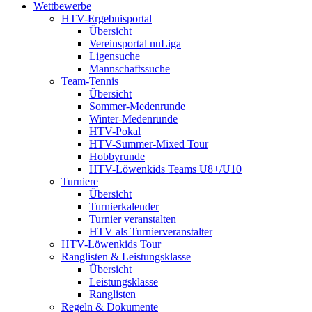
Wettbewerbe
HTV-Ergebnisportal
Übersicht
Vereinsportal nuLiga
Ligensuche
Mannschaftssuche
Team-Tennis
Übersicht
Sommer-Medenrunde
Winter-Medenrunde
HTV-Pokal
HTV-Summer-Mixed Tour
Hobbyrunde
HTV-Löwenkids Teams U8+/U10
Turniere
Übersicht
Turnierkalender
Turnier veranstalten
HTV als Turnierveranstalter
HTV-Löwenkids Tour
Ranglisten & Leistungsklasse
Übersicht
Leistungsklasse
Ranglisten
Regeln & Dokumente