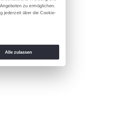
 Angeboten zu ermöglichen.
g jederzeit über die Cookie-
au sein können
zieren
Alle zulassen
hre Präferenzen im
Abschnitt
 Medien anbieten zu können
hrer Verwendung unserer
 führen diese Informationen
ie im Rahmen Ihrer Nutzung
 Footer aufgerufen und