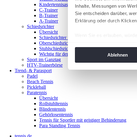
Kindertennisassistent
Inhalte, Messungen von Werb
C-Trainer
Sie entscheiden darüber, wer
B-Trainer
Erklärung oder durch Klicken
A-Trainer
Schiedsrichter
Übersicht
Wenn Sie es erlauben, würde
Schiedsrichter werden!
Oberschiedsrichter
Informationen über Ih
Stuhlschiedsrichter
Ihr Gerät durch aktiv
Wichtig für den Spieltag
Ablehnen
Sport im Ganztag
Erfahren Sie mehr darüber, w
HTV-Trainerbörse
Einzelheiten
fest.
Trend- & Parasport
Padel
Beach Tennis
Wir verwenden Cookies, um I
Pickleball
und die Zugriffe auf unsere 
Paratennis
Website an unsere Partner fü
Übersicht
Rollstuhltennis
möglicherweise mit weiteren
Blindentennis
der Dienste gesammelt habe
Gehörlosentennis
angepasst werden.
Tennis für Sportler mit geistiger Behinderung
Para Standing Tennis
tennis.de