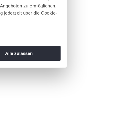
 Angeboten zu ermöglichen.
g jederzeit über die Cookie-
au sein können
zieren
Alle zulassen
hre Präferenzen im
Abschnitt
 Medien anbieten zu können
hrer Verwendung unserer
 führen diese Informationen
ie im Rahmen Ihrer Nutzung
 Footer aufgerufen und