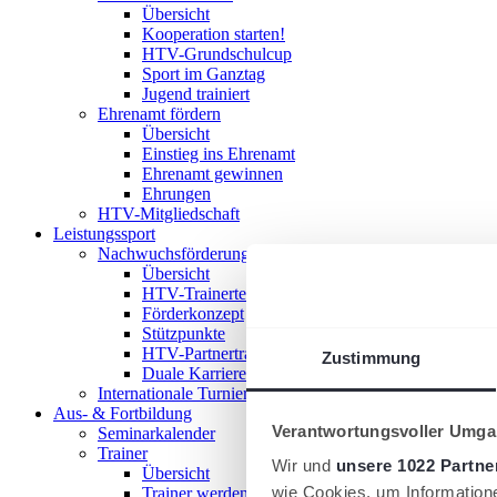
Übersicht
Kooperation starten!
HTV-Grundschulcup
Sport im Ganztag
Jugend trainiert
Ehrenamt fördern
Übersicht
Einstieg ins Ehrenamt
Ehrenamt gewinnen
Ehrungen
HTV-Mitgliedschaft
Leistungssport
Nachwuchsförderung im HTV
Übersicht
HTV-Trainerteam
Förderkonzept
Stützpunkte
HTV-Partnertrainer
Zustimmung
Duale Karriere
Internationale Turniere
Aus- & Fortbildung
Verantwortungsvoller Umgan
Seminarkalender
Trainer
Wir und
unsere 1022 Partne
Übersicht
wie Cookies, um Information
Trainer werden!