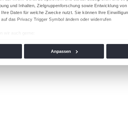
ung und Inhalten, Zielgruppenforschung sowie Entwicklung von
 Ihre Daten für welche Zwecke nutzt. Sie können Ihre Einwilligun
 auf das Privacy Trigger Symbol ändern oder widerrufen
n wir auch gerne:
re geografische Lage erfassen, welche bis auf einige Meter gen
es Scannen nach bestimmten Merkmalen (Fingerprinting) identifi
Anpassen
ie Ihre persönlichen Daten verarbeitet werden, und legen Sie I
nhalte und Anzeigen zu personalisieren, Funktionen für soziale
Website zu analysieren. Außerdem geben wir Informationen zu I
r soziale Medien, Werbung und Analysen weiter. Unsere Partner
 Daten zusammen, die Sie ihnen bereitgestellt haben oder die s
n. Die
Cookie-Einstellungen
können jederzeit über den Link im