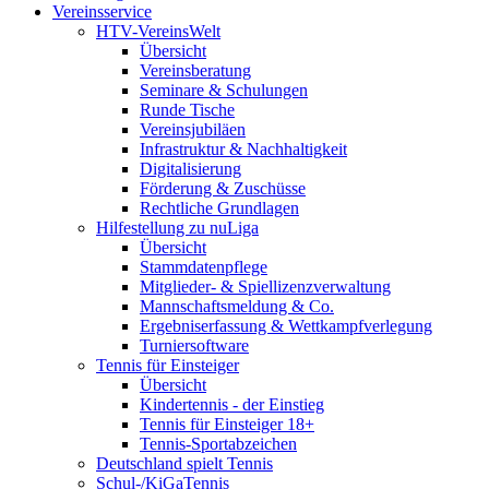
Vereinsservice
HTV-VereinsWelt
Übersicht
Vereinsberatung
Seminare & Schulungen
Runde Tische
Vereinsjubiläen
Infrastruktur & Nachhaltigkeit
Digitalisierung
Förderung & Zuschüsse
Rechtliche Grundlagen
Hilfestellung zu nuLiga
Übersicht
Stammdatenpflege
Mitglieder- & Spiellizenzverwaltung
Mannschaftsmeldung & Co.
Ergebniserfassung & Wettkampfverlegung
Turniersoftware
Tennis für Einsteiger
Übersicht
Kindertennis - der Einstieg
Tennis für Einsteiger 18+
Tennis-Sportabzeichen
Deutschland spielt Tennis
Schul-/KiGaTennis