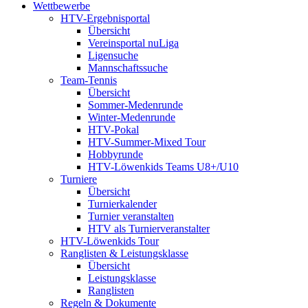
Wettbewerbe
HTV-Ergebnisportal
Übersicht
Vereinsportal nuLiga
Ligensuche
Mannschaftssuche
Team-Tennis
Übersicht
Sommer-Medenrunde
Winter-Medenrunde
HTV-Pokal
HTV-Summer-Mixed Tour
Hobbyrunde
HTV-Löwenkids Teams U8+/U10
Turniere
Übersicht
Turnierkalender
Turnier veranstalten
HTV als Turnierveranstalter
HTV-Löwenkids Tour
Ranglisten & Leistungsklasse
Übersicht
Leistungsklasse
Ranglisten
Regeln & Dokumente