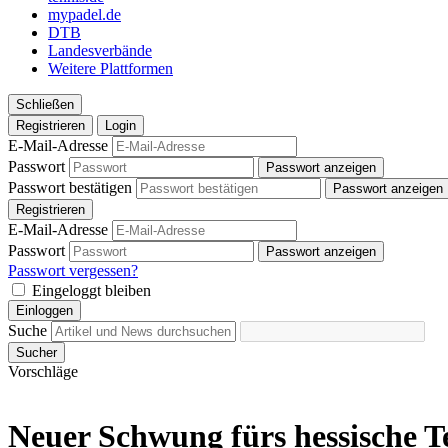
mypadel.de
DTB
Landesverbände
Weitere Plattformen
Schließen
Registrieren
Login
E-Mail-Adresse
Passwort
Passwort anzeigen
Passwort bestätigen
Passwort anzeigen
Registrieren
E-Mail-Adresse
Passwort
Passwort anzeigen
Passwort vergessen?
Eingeloggt bleiben
Einloggen
Suche
Sucher
Vorschläge
Neuer Schwung fürs hessische Te