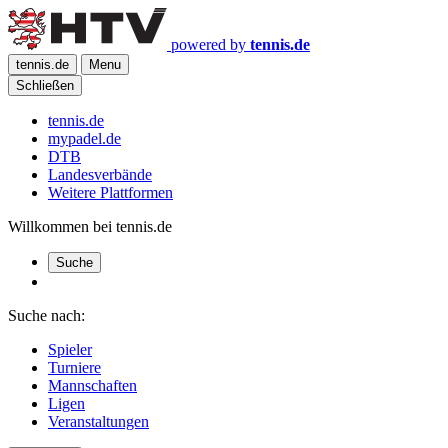
powered by
tennis.de
tennis.de
Menu
Schließen
tennis.de
mypadel.de
DTB
Landesverbände
Weitere Plattformen
Willkommen bei tennis.de
Suche
Suche nach:
Spieler
Turniere
Mannschaften
Ligen
Veranstaltungen