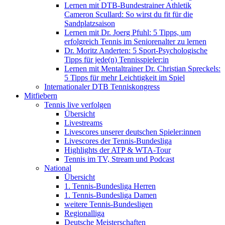
Lernen mit DTB-Bundestrainer Athletik
Cameron Scullard: So wirst du fit für die
Sandplatzsaison
Lernen mit Dr. Joerg Pfuhl: 5 Tipps, um
erfolgreich Tennis im Seniorenalter zu lernen
Dr. Moritz Anderten: 5 Sport-Psychologische
Tipps für jede(n) Tennisspieler:in
Lernen mit Mentaltrainer Dr. Christian Spreckels:
5 Tipps für mehr Leichtigkeit im Spiel
Internationaler DTB Tenniskongress
Mitfiebern
Tennis live verfolgen
Übersicht
Livestreams
Livescores unserer deutschen Spieler:innen
Livescores der Tennis-Bundesliga
Highlights der ATP & WTA-Tour
Tennis im TV, Stream und Podcast
National
Übersicht
1. Tennis-Bundesliga Herren
1. Tennis-Bundesliga Damen
weitere Tennis-Bundesligen
Regionalliga
Deutsche Meisterschaften