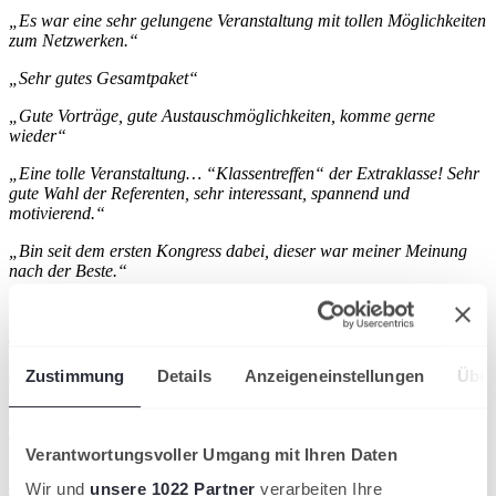
„Es war eine sehr gelungene Veranstaltung mit tollen Möglichkeiten
zum Netzwerken.“
„Sehr gutes Gesamtpaket“
„Gute Vorträge, gute Austauschmöglichkeiten, komme gerne
wieder“
„Eine tolle Veranstaltung… “Klassentreffen“ der Extraklasse! Sehr
gute Wahl der Referenten, sehr interessant, spannend und
motivierend.“
„Bin seit dem ersten Kongress dabei, dieser war meiner Meinung
nach der Beste.“
„Sehr aufschlussreich, immer wieder“
Tickets kaufen und 50 Euro sparen!
Zustimmung
Details
Anzeigeneinstellungen
Über
Tickets für den Internationalen DTB Tenniskongress presented by
HEAD gibt es als Tagesticket oder als Kombiticket für alle drei
Tage zu kaufen. Noch bis Ende August gibt es auf ein Drei-Tages-
Ticket 50 Euro Rabatt.
Verantwortungsvoller Umgang mit Ihren Daten
Hier
wird in einer neuen Registerkarte geöffnet
geht es direkt zum
Wir und
unsere 1022 Partner
verarbeiten Ihre