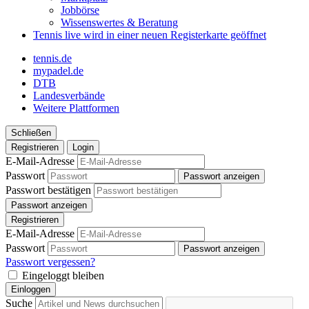
Jobbörse
Wissenswertes & Beratung
Tennis live
wird in einer neuen Registerkarte geöffnet
tennis.de
mypadel.de
DTB
Landesverbände
Weitere Plattformen
Schließen
Registrieren
Login
E-Mail-Adresse
Passwort
Passwort anzeigen
Passwort bestätigen
Passwort anzeigen
Registrieren
E-Mail-Adresse
Passwort
Passwort anzeigen
Passwort vergessen?
Eingeloggt bleiben
Einloggen
Suche