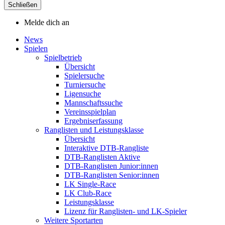
Schließen
Melde dich an
News
Spielen
Spielbetrieb
Übersicht
Spielersuche
Turniersuche
Ligensuche
Mannschaftssuche
Vereinsspielplan
Ergebniserfassung
Ranglisten und Leistungsklasse
Übersicht
Interaktive DTB-Rangliste
DTB-Ranglisten Aktive
DTB-Ranglisten Junior:innen
DTB-Ranglisten Senior:innen
LK Single-Race
LK Club-Race
Leistungsklasse
Lizenz für Ranglisten- und LK-Spieler
Weitere Sportarten