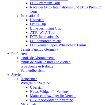
DTB Premium Tour
Race der DTB Internationals und DTB Premium
Tour
International
Übersicht
Davis Cup
Billie Jean King Cup
ATP / WTA Tour
DTB Internationals
ITF Seniorenturniere
ITF German Open Wheelchair Tennis
Tennis Fanclub Germany
Profitieren
tennis.de Abonnements
tennis.de Vorteile und Funktionen
Gutscheine & Rabatte
Partnerübersicht
Service
Helpcenter
Widgets für Vereine
Übersicht
News-Widget für Vereine
Mannschaftswidget für Vereine
LK-Race-Widget für Vereine
Marktplatz