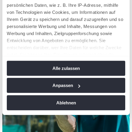
Ticketshop.
persönlichen Daten, wie z. B. Ihre IP-Adresse, mithilfe
von Technologien wie Cookies, um Informationen auf
Artikel teilen
Ihrem Gerät zu speichern und darauf zuzugreifen und so
Ähnliche News
personalisierte Werbung und Inhalte, Messungen von
Werbung und Inhalten, Zielgruppenforschung sowie
Kompaktansicht
Entwicklung von Angeboten zu ermöglichen. Sie
entscheiden darüber, wer Ihre Daten für welche Zwecke
nutzt. Sie können Ihre Einwilligung jederzeit über die
Cookie-Erklärung oder durch Klicken auf das Privacy
Alle zulassen
Trigger Symbol ändern oder widerrufen
Wenn Sie es erlauben, würden wir auch gerne:
Anpassen
Informationen über Ihre geografische Lage
erfassen, welche bis auf einige Meter genau sein
Ablehnen
können
Ihr Gerät durch aktives Scannen nach
bestimmten Merkmalen (Fingerprinting) identifizieren
Erfahren Sie mehr darüber, wie Ihre persönlichen Daten