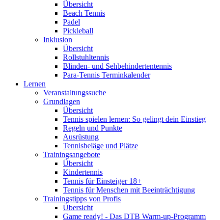
Übersicht
Beach Tennis
Padel
Pickleball
Inklusion
Übersicht
Rollstuhltennis
Blinden- und Sehbehindertentennis
Para-Tennis Terminkalender
Lernen
Veranstaltungssuche
Grundlagen
Übersicht
Tennis spielen lernen: So gelingt dein Einstieg
Regeln und Punkte
Ausrüstung
Tennisbeläge und Plätze
Trainingsangebote
Übersicht
Kindertennis
Tennis für Einsteiger 18+
Tennis für Menschen mit Beeinträchtigung
Trainingstipps von Profis
Übersicht
Game ready! - Das DTB Warm-up-Programm