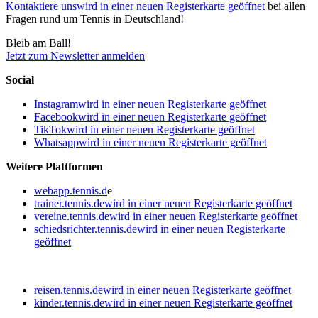
Kontaktiere uns
wird in einer neuen Registerkarte geöffnet
bei allen
Fragen rund um Tennis in Deutschland!
Bleib am Ball!
Jetzt zum Newsletter anmelden
Social
Instagram
wird in einer neuen Registerkarte geöffnet
Facebook
wird in einer neuen Registerkarte geöffnet
TikTok
wird in einer neuen Registerkarte geöffnet
Whatsapp
wird in einer neuen Registerkarte geöffnet
Weitere Plattformen
webapp.tennis.d
e
trainer.tennis.de
wird in einer neuen Registerkarte geöffnet
vereine.tennis.de
wird in einer neuen Registerkarte geöffnet
schiedsrichter.tennis.de
wird in einer neuen Registerkarte
geöffnet
reisen.tennis.de
wird in einer neuen Registerkarte geöffnet
kinder.tennis.de
wird in einer neuen Registerkarte geöffnet