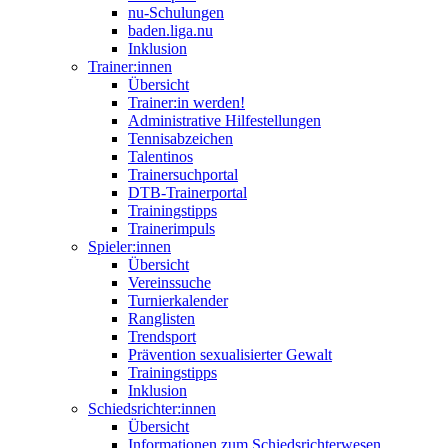
nu-Schulungen
baden.liga.nu
Inklusion
Trainer:innen
Übersicht
Trainer:in werden!
Administrative Hilfestellungen
Tennisabzeichen
Talentinos
Trainersuchportal
DTB-Trainerportal
Trainingstipps
Trainerimpuls
Spieler:innen
Übersicht
Vereinssuche
Turnierkalender
Ranglisten
Trendsport
Prävention sexualisierter Gewalt
Trainingstipps
Inklusion
Schiedsrichter:innen
Übersicht
Informationen zum Schiedsrichterwesen