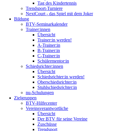
Tag des Kindertennis
Trendsport-Turniere
NextCourt - das Spiel mit dem Joker
Bildung
BTV-Seminarkalender
Trainer:innen
Übersicht
Trainer:in werden!
A-Trainer:in
B-Trainer:in
C-Trainer:in
Schülermentor:in
Schiedsrichter:innen
Übersicht
Schiedsrichter:in werden!
Oberschiedsrichter:in
Stuhlschiedsrichter:in
nu-Schulungen
Zielgruppen
BTV-Hilfecenter
Vereinsverantwortliche
Übersicht
Der BTV für seine Vereine
Zuschüsse
Trendsport