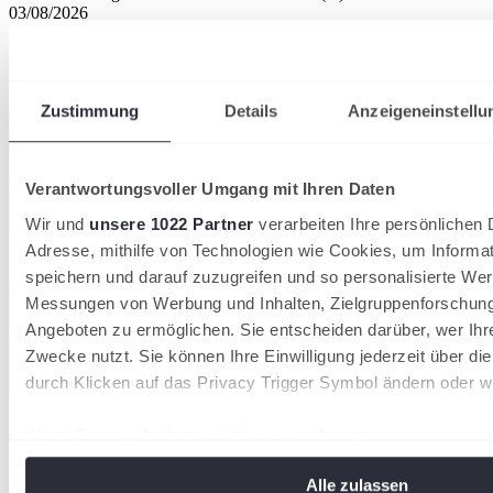
03/08/2026
Badische Padel-Titel in Grötzingen vergeben
Badischer Tennisverband
Zustimmung
Details
Anzeigeneinstellu
Verantwortungsvoller Umgang mit Ihren Daten
Wir und
unsere 1022 Partner
verarbeiten Ihre persönlichen D
Adresse, mithilfe von Technologien wie Cookies, um Informa
speichern und darauf zuzugreifen und so personalisierte Wer
Messungen von Werbung und Inhalten, Zielgruppenforschun
Angeboten zu ermöglichen. Sie entscheiden darüber, wer Ihr
Zwecke nutzt. Sie können Ihre Einwilligung jederzeit über di
durch Klicken auf das Privacy Trigger Symbol ändern oder w
Wenn Sie es erlauben, würden wir auch gerne:
Informationen über Ihre geografische Lage erfassen, 
Die Mannschaften des TC Weinheim 1902 und des TC Radolfzell
Alle zulassen
Meter genau sein können