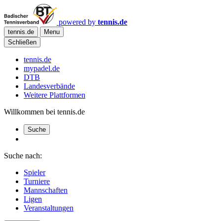
powered by
tennis.de
tennis.de
Menu
Schließen
tennis.de
mypadel.de
DTB
Landesverbände
Weitere Plattformen
Willkommen bei tennis.de
Suche
Suche nach:
Spieler
Turniere
Mannschaften
Ligen
Veranstaltungen