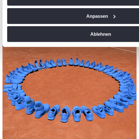
sichern sich in diesem Jahr die Meistertitel in der Badenliga
Ihr Gerät durch aktives Scannen nach bestimmten Me
27/07/2026
identifizieren
Anpassen
Spannendes Saisonfinale: Weinheim und Radolfzell
Erfahren Sie mehr darüber, wie Ihre persönlichen Daten vera
holen die Meistertitel der Badenliga
Sie Ihre Präferenzen im
Abschnitt Einzelheiten
fest.
Ablehnen
Badischer Tennisverband
Wir verwenden Cookies, um Inhalte und Anzeigen zu personal
soziale Medien anbieten zu können und die Zugriffe auf uns
analysieren. Außerdem geben wir Informationen zu Ihrer Ve
an unsere Partner für soziale Medien, Werbung und Analysen
führen diese Informationen möglicherweise mit weiteren Da
ihnen bereitgestellt haben oder die sie im Rahmen Ihrer Nut
gesammelt haben. Die
Cookie-Einstellungen
können jederze
Footer aufgerufen und angepasst werden.