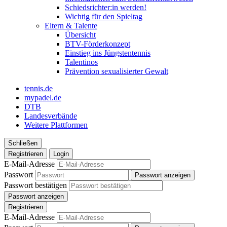
Schiedsrichter:in werden!
Wichtig für den Spieltag
Eltern & Talente
Übersicht
BTV-Förderkonzept
Einstieg ins Jüngstentennis
Talentinos
Prävention sexualisierter Gewalt
tennis.de
mypadel.de
DTB
Landesverbände
Weitere Plattformen
Schließen
Registrieren
Login
E-Mail-Adresse
Passwort
Passwort anzeigen
Passwort bestätigen
Passwort anzeigen
Registrieren
E-Mail-Adresse