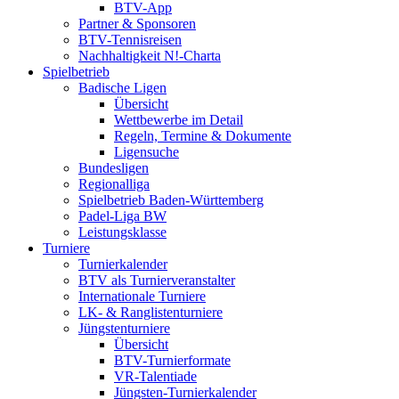
BTV-App
Partner & Sponsoren
BTV-Tennisreisen
Nachhaltigkeit N!-Charta
Spielbetrieb
Badische Ligen
Übersicht
Wettbewerbe im Detail
Regeln, Termine & Dokumente
Ligensuche
Bundesligen
Regionalliga
Spielbetrieb Baden-Württemberg
Padel-Liga BW
Leistungsklasse
Turniere
Turnierkalender
BTV als Turnierveranstalter
Internationale Turniere
LK- & Ranglistenturniere
Jüngstenturniere
Übersicht
BTV-Turnierformate
VR-Talentiade
Jüngsten-Turnierkalender