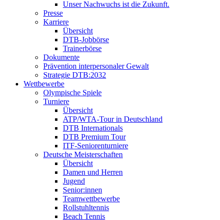
Unser Nachwuchs ist die Zukunft.
Presse
Karriere
Übersicht
DTB-Jobbörse
Trainerbörse
Dokumente
Prävention interpersonaler Gewalt
Strategie DTB:2032
Wettbewerbe
Olympische Spiele
Turniere
Übersicht
ATP/WTA-Tour in Deutschland
DTB Internationals
DTB Premium Tour
ITF-Seniorenturniere
Deutsche Meisterschaften
Übersicht
Damen und Herren
Jugend
Senior:innen
Teamwettbewerbe
Rollstuhltennis
Beach Tennis