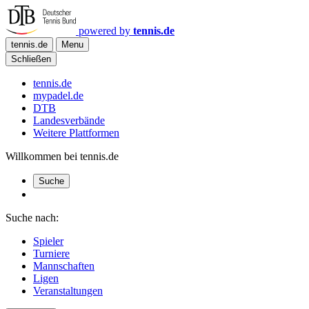
powered by
tennis.de
tennis.de
Menu
Schließen
tennis.de
mypadel.de
DTB
Landesverbände
Weitere Plattformen
Willkommen bei tennis.de
Suche
Suche nach:
Spieler
Turniere
Mannschaften
Ligen
Veranstaltungen