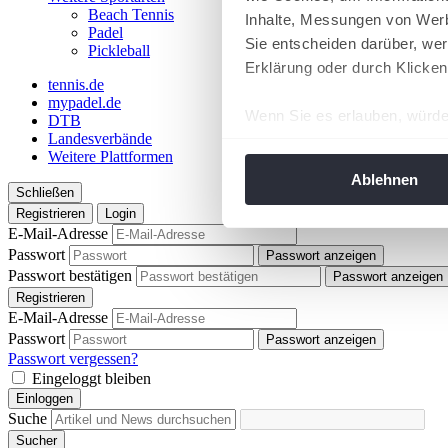
Beach Tennis
Inhalte, Messungen von Werb
Padel
Sie entscheiden darüber, wer
Pickleball
Erklärung oder durch Klicken
tennis.de
mypadel.de
Wenn Sie es erlauben, würde
DTB
Landesverbände
Informationen über Ih
Weitere Plattformen
Ihr Gerät durch aktiv
Ablehnen
Schließen
Erfahren Sie mehr darüber, w
Registrieren
Login
Einzelheiten
fest.
E-Mail-Adresse
Passwort
Passwort anzeigen
Wir verwenden Cookies, um I
Passwort bestätigen
Passwort anzeigen
und die Zugriffe auf unsere 
Registrieren
Website an unsere Partner fü
E-Mail-Adresse
Passwort
möglicherweise mit weiteren
Passwort anzeigen
Passwort vergessen?
der Dienste gesammelt habe
Eingeloggt bleiben
angepasst werden.
Einloggen
Suche
Sucher