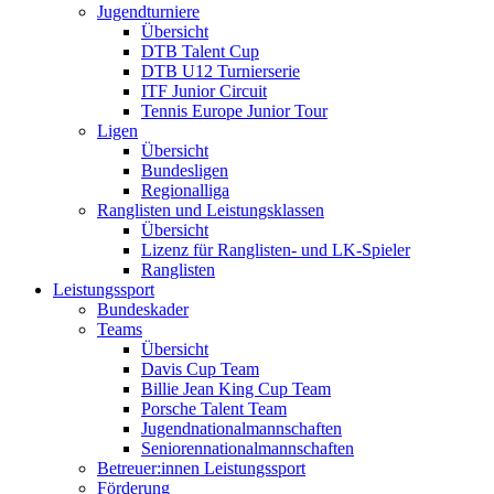
Jugendturniere
Übersicht
DTB Talent Cup
DTB U12 Turnierserie
ITF Junior Circuit
Tennis Europe Junior Tour
Ligen
Übersicht
Bundesligen
Regionalliga
Ranglisten und Leistungsklassen
Übersicht
Lizenz für Ranglisten- und LK-Spieler
Ranglisten
Leistungssport
Bundeskader
Teams
Übersicht
Davis Cup Team
Billie Jean King Cup Team
Porsche Talent Team
Jugendnationalmannschaften
Seniorennationalmannschaften
Betreuer:innen Leistungssport
Förderung