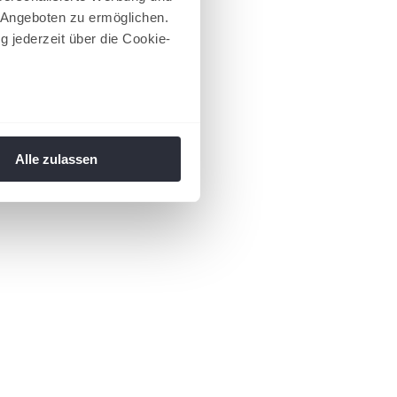
 Angeboten zu ermöglichen.
g jederzeit über die Cookie-
au sein können
zieren
Alle zulassen
hre Präferenzen im
Abschnitt
 Medien anbieten zu können
hrer Verwendung unserer
 führen diese Informationen
ie im Rahmen Ihrer Nutzung
 Footer aufgerufen und