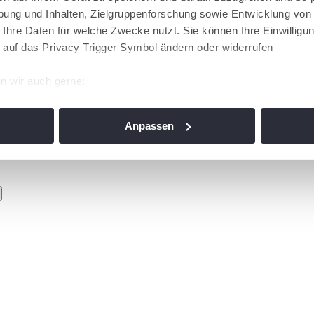
ung und Inhalten, Zielgruppenforschung sowie Entwicklung von
 Ihre Daten für welche Zwecke nutzt. Sie können Ihre Einwilligun
 auf das Privacy Trigger Symbol ändern oder widerrufen
n wir auch gerne:
re geografische Lage erfassen, welche bis auf einige Meter gen
es Scannen nach bestimmten Merkmalen (Fingerprinting) identifi
Anpassen
ie Ihre persönlichen Daten verarbeitet werden, und legen Sie I
nhalte und Anzeigen zu personalisieren, Funktionen für soziale
Website zu analysieren. Außerdem geben wir Informationen zu I
r soziale Medien, Werbung und Analysen weiter. Unsere Partner
 Daten zusammen, die Sie ihnen bereitgestellt haben oder die s
n. Die
Cookie-Einstellungen
können jederzeit über den Link im