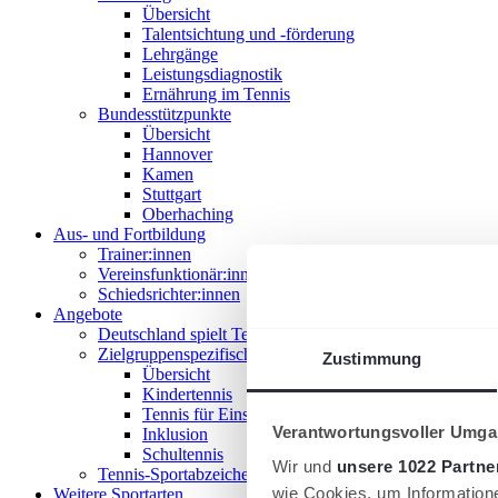
Übersicht
Talentsichtung und -förderung
Lehrgänge
Leistungsdiagnostik
Ernährung im Tennis
Bundesstützpunkte
Übersicht
Hannover
Kamen
Stuttgart
Oberhaching
Aus- und Fortbildung
Trainer:innen
Vereinsfunktionär:innen
Schiedsrichter:innen
Angebote
Deutschland spielt Tennis
Zielgruppenspezifische Angebote
Zustimmung
Übersicht
Kindertennis
Tennis für Einsteiger 18+
Verantwortungsvoller Umgan
Inklusion
Schultennis
Wir und
unsere 1022 Partne
Tennis-Sportabzeichen
wie Cookies, um Information
Weitere Sportarten