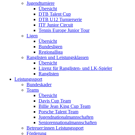
Jugendturniere
Übersicht
DTB Talent Cup
DTB U12 Turnierserie
ITF Junior Circuit
Tennis Europe Junior Tour
Ligen
Übersicht
Bundesligen
Regionalliga
Ranglisten und Leistungsklassen
Übersicht
Lizenz für Ranglisten- und LK-Spieler
Ranglisten
Leistungssport
Bundeskader
Teams
Übersicht
Davis Cup Team
Billie Jean King Cup Team
Porsche Talent Team
Jugendnationalmannschaften
Seniorennationalmannschaften
Betreuer:innen Leistungssport
Förderung