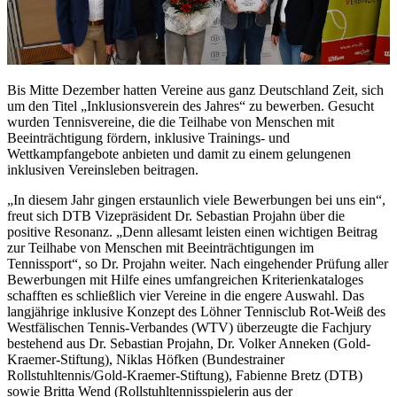
Bis Mitte Dezember hatten Vereine aus ganz Deutschland Zeit, sich
um den Titel „Inklusionsverein des Jahres“ zu bewerben. Gesucht
wurden Tennisvereine, die die Teilhabe von Menschen mit
Beeinträchtigung fördern, inklusive Trainings- und
Wettkampfangebote anbieten und damit zu einem gelungenen
inklusiven Vereinsleben beitragen.
„In diesem Jahr gingen erstaunlich viele Bewerbungen bei uns ein“,
freut sich DTB Vizepräsident Dr. Sebastian Projahn über die
positive Resonanz. „Denn allesamt leisten einen wichtigen Beitrag
zur Teilhabe von Menschen mit Beeinträchtigungen im
Tennissport“, so Dr. Projahn weiter. Nach eingehender Prüfung aller
Bewerbungen mit Hilfe eines umfangreichen Kriterienkataloges
schafften es schließlich vier Vereine in die engere Auswahl. Das
langjährige inklusive Konzept des Löhner Tennisclub Rot-Weiß des
Westfälischen Tennis-Verbandes (WTV) überzeugte die Fachjury
bestehend aus Dr. Sebastian Projahn, Dr. Volker Anneken (Gold-
Kraemer-Stiftung), Niklas Höfken (Bundestrainer
Rollstuhltennis/Gold-Kraemer-Stiftung), Fabienne Bretz (DTB)
sowie Britta Wend (Rollstuhltennisspielerin aus der