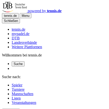
powered by
tennis.de
tennis.de
Menu
Schließen
tennis.de
mypadel.de
DTB
Landesverbände
Weitere Plattformen
Willkommen bei tennis.de
Suche
Suche nach:
Spieler
Turniere
Mannschaften
Ligen
Veranstaltungen