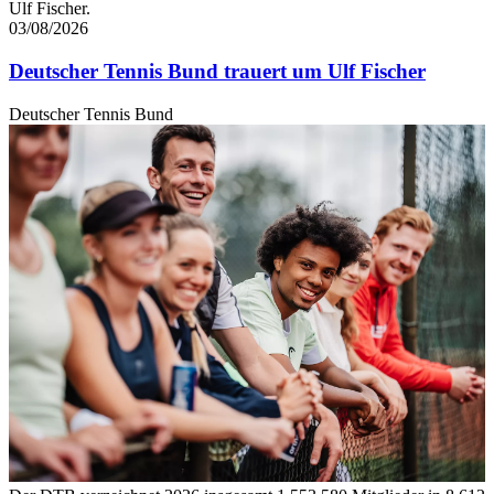
Ulf Fischer.
gesammelt haben. Die
Cookie-Einstellungen
können
03/08/2026
jederzeit über den Link im Footer aufgerufen und
Deutscher Tennis Bund trauert um Ulf Fischer
angepasst werden.
Deutscher Tennis Bund