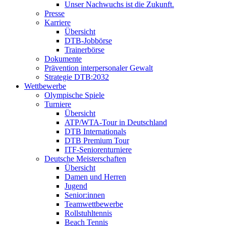
Unser Nachwuchs ist die Zukunft.
Presse
Karriere
Übersicht
DTB-Jobbörse
Trainerbörse
Dokumente
Prävention interpersonaler Gewalt
Strategie DTB:2032
Wettbewerbe
Olympische Spiele
Turniere
Übersicht
ATP/WTA-Tour in Deutschland
DTB Internationals
DTB Premium Tour
ITF-Seniorenturniere
Deutsche Meisterschaften
Übersicht
Damen und Herren
Jugend
Senior:innen
Teamwettbewerbe
Rollstuhltennis
Beach Tennis