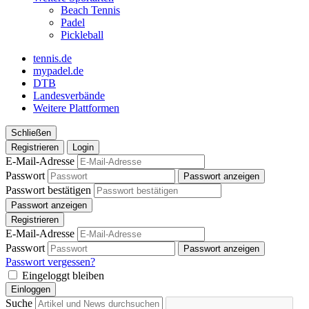
Beach Tennis
Padel
Pickleball
tennis.de
mypadel.de
DTB
Landesverbände
Weitere Plattformen
Schließen
Registrieren
Login
E-Mail-Adresse
Passwort
Passwort anzeigen
Passwort bestätigen
Passwort anzeigen
Registrieren
E-Mail-Adresse
Passwort
Passwort anzeigen
Passwort vergessen?
Eingeloggt bleiben
Einloggen
Suche