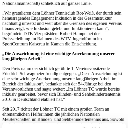
Nationalmannschaft) schließlich auf ganzer Linie.
„Wir gratulieren dem Löhner Tennisclub Rot-Weiß, der durch sein
herausragendes Engagement Inklusion in der Gesamtstruktur
nachhaltig umsetzt und weit über die Grenzen des eigenen Vereins
hinaus zeigt, wie Inklusion gelebt und funktionieren kann“,
begründete DTB Vizepräsident Robert Hampe bei der
Preisverleihung im Rahmen des WTV Jugendforum im
SportCentrum Kaiserau in Kamen die Entscheidung.
„Die Auszeichnung ist eine wichtige Anerkennung unserer
langjährigen Arbeit"
Den Preis nahm der sichtlich gerührte 1. Vereinsvorsitzende
Friedrich Schwagmeier freudig entgegen. „Diese Auszeichnung ist
eine sehr wichtige Anerkennung unserer langjährigen Arbeit im
Bereich der Inklusion“, bedankte sich der 54-Jährige bei den
Verantwortlichen und sagte weiter: „Im Löhner TC wurde bereits
inklusiv gearbeitet, bevor sich Blinden- und Sehbehindertentennis
2016 in Deutschland etabliert hat.“
Seit 2017 richtet der Löhner TC mit einem großen Team an
ehrenamtlichen Helfer:innen die jährlichen Nationalen
Meisterschaften im Blinden- und Sehbehindertentennis aus. Sowohl
im Trainer:innen-Team als auch im Vorstand arbeiten Menschen mit