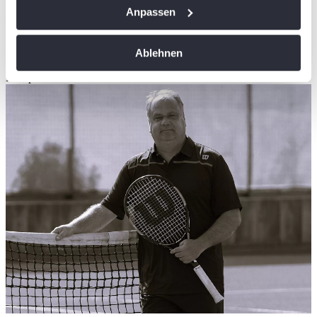
Wenn Sie es erlauben, würden wir auch gerne:
Anpassen
Artikel teilen
Informationen über Ihre geografische Lage
erfassen, welche bis auf einige Meter genau sein
Ähnliche News
Ablehnen
können
Ihr Gerät durch aktives Scannen nach
Kompaktansicht
bestimmten Merkmalen (Fingerprinting) identifizieren
Erfahren Sie mehr darüber, wie Ihre persönlichen Daten
verarbeitet werden, und legen Sie Ihre Präferenzen im
Abschnitt Einzelheiten
fest.
Wir verwenden Cookies, um Inhalte und Anzeigen zu
personalisieren, Funktionen für soziale Medien anbieten
zu können und die Zugriffe auf unsere Website zu
analysieren. Außerdem geben wir Informationen zu Ihrer
Verwendung unserer Website an unsere Partner für
soziale Medien, Werbung und Analysen weiter. Unsere
Partner führen diese Informationen möglicherweise mit
weiteren Daten zusammen, die Sie ihnen bereitgestellt
haben oder die sie im Rahmen Ihrer Nutzung der Dienste