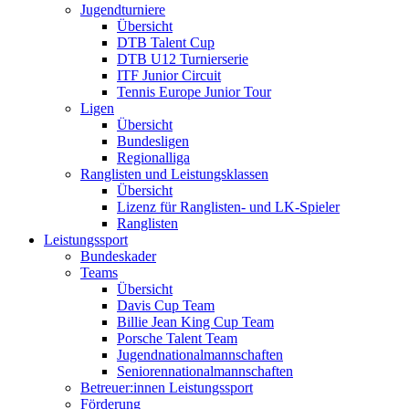
Jugendturniere
Übersicht
DTB Talent Cup
DTB U12 Turnierserie
ITF Junior Circuit
Tennis Europe Junior Tour
Ligen
Übersicht
Bundesligen
Regionalliga
Ranglisten und Leistungsklassen
Übersicht
Lizenz für Ranglisten- und LK-Spieler
Ranglisten
Leistungssport
Bundeskader
Teams
Übersicht
Davis Cup Team
Billie Jean King Cup Team
Porsche Talent Team
Jugendnationalmannschaften
Seniorennationalmannschaften
Betreuer:innen Leistungssport
Förderung