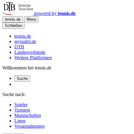
powered by
tennis.de
tennis.de
Menu
Schließen
tennis.de
mypadel.de
DTB
Landesverbände
Weitere Plattformen
Willkommen bei tennis.de
Suche
Suche nach:
Spieler
Turniere
Mannschaften
Ligen
Veranstaltungen