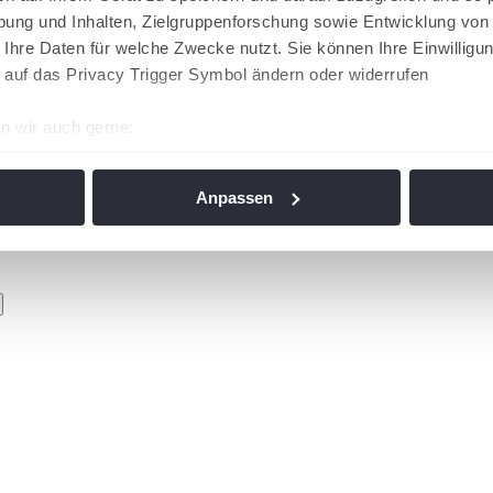
ung und Inhalten, Zielgruppenforschung sowie Entwicklung von
 Ihre Daten für welche Zwecke nutzt. Sie können Ihre Einwilligun
 auf das Privacy Trigger Symbol ändern oder widerrufen
n wir auch gerne:
re geografische Lage erfassen, welche bis auf einige Meter gen
es Scannen nach bestimmten Merkmalen (Fingerprinting) identifi
Anpassen
ie Ihre persönlichen Daten verarbeitet werden, und legen Sie I
nhalte und Anzeigen zu personalisieren, Funktionen für soziale
Website zu analysieren. Außerdem geben wir Informationen zu I
r soziale Medien, Werbung und Analysen weiter. Unsere Partner
 Daten zusammen, die Sie ihnen bereitgestellt haben oder die s
n. Die
Cookie-Einstellungen
können jederzeit über den Link im