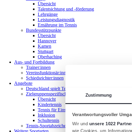
Übersicht
Talentsichtung und -förderung
Lehrgänge
Leistungsdiagnostik
Ernährung im Tennis
Bundesstützpunkte
Übersicht
Hannover
Kamen
Stuttgart
Oberhaching
Aus- und Fortbildung
Trainer:innen
Vereinsfunktionär:innen
Schiedsrichter:innen
Angebote
Deutschland spielt Tennis
Zielgruppenspezifische Angebote
Zustimmung
Übersicht
Kindertennis
Tennis für Einsteiger 18+
Verantwortungsvoller Umgan
Inklusion
Schultennis
Wir und
unsere 1022 Partne
Tennis-Sportabzeichen
wie Cookies, um Information
Weitere Sportarten