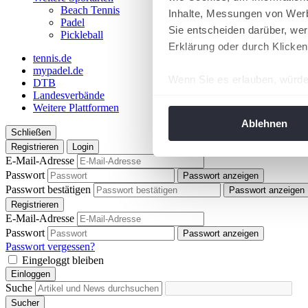
Beach Tennis
Inhalte, Messungen von Werb
Padel
Sie entscheiden darüber, wer
Pickleball
Erklärung oder durch Klicken
tennis.de
mypadel.de
Wenn Sie es erlauben, würde
DTB
Landesverbände
Informationen über Ih
Weitere Plattformen
Ihr Gerät durch aktiv
Ablehnen
Schließen
Erfahren Sie mehr darüber, w
Registrieren
Login
Einzelheiten
fest.
E-Mail-Adresse
Passwort
Passwort anzeigen
Wir verwenden Cookies, um I
Passwort bestätigen
Passwort anzeigen
und die Zugriffe auf unsere 
Registrieren
Website an unsere Partner fü
E-Mail-Adresse
Passwort
möglicherweise mit weiteren
Passwort anzeigen
Passwort vergessen?
der Dienste gesammelt habe
Eingeloggt bleiben
angepasst werden.
Einloggen
Suche
Sucher