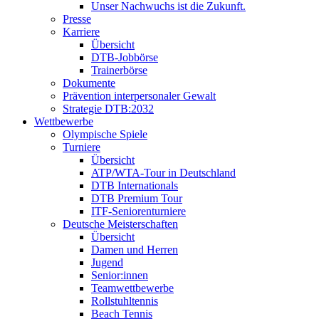
Unser Nachwuchs ist die Zukunft.
Presse
Karriere
Übersicht
DTB-Jobbörse
Trainerbörse
Dokumente
Prävention interpersonaler Gewalt
Strategie DTB:2032
Wettbewerbe
Olympische Spiele
Turniere
Übersicht
ATP/WTA-Tour in Deutschland
DTB Internationals
DTB Premium Tour
ITF-Seniorenturniere
Deutsche Meisterschaften
Übersicht
Damen und Herren
Jugend
Senior:innen
Teamwettbewerbe
Rollstuhltennis
Beach Tennis