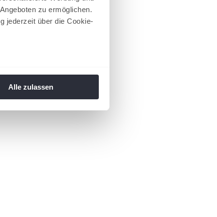
 Angeboten zu ermöglichen.
g jederzeit über die Cookie-
au sein können
zieren
Alle zulassen
hre Präferenzen im
Abschnitt
 Medien anbieten zu können
hrer Verwendung unserer
 führen diese Informationen
ie im Rahmen Ihrer Nutzung
 Footer aufgerufen und