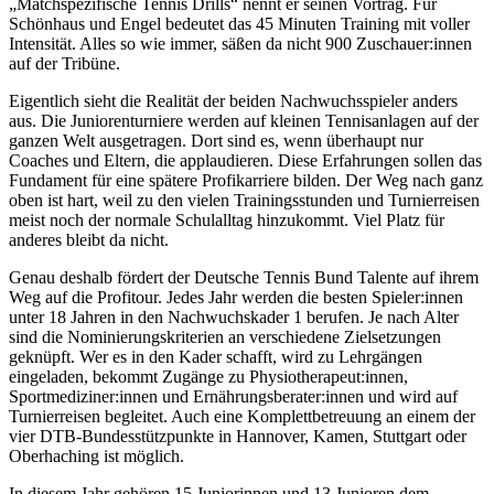
„Matchspezifische Tennis Drills“ nennt er seinen Vortrag. Für
Schönhaus und Engel bedeutet das 45 Minuten Training mit voller
Intensität. Alles so wie immer, säßen da nicht 900 Zuschauer:innen
auf der Tribüne.
Eigentlich sieht die Realität der beiden Nachwuchsspieler anders
aus. Die Juniorenturniere werden auf kleinen Tennisanlagen auf der
ganzen Welt ausgetragen. Dort sind es, wenn überhaupt nur
Coaches und Eltern, die applaudieren. Diese Erfahrungen sollen das
Fundament für eine spätere Profikarriere bilden. Der Weg nach ganz
oben ist hart, weil zu den vielen Trainingsstunden und Turnierreisen
meist noch der normale Schulalltag hinzukommt. Viel Platz für
anderes bleibt da nicht.
Genau deshalb fördert der Deutsche Tennis Bund Talente auf ihrem
Weg auf die Profitour. Jedes Jahr werden die besten Spieler:innen
unter 18 Jahren in den Nachwuchskader 1 berufen. Je nach Alter
sind die Nominierungskriterien an verschiedene Zielsetzungen
geknüpft. Wer es in den Kader schafft, wird zu Lehrgängen
eingeladen, bekommt Zugänge zu Physiotherapeut:innen,
Sportmediziner:innen und Ernährungsberater:innen und wird auf
Turnierreisen begleitet. Auch eine Komplettbetreuung an einem der
vier DTB-Bundesstützpunkte in Hannover, Kamen, Stuttgart oder
Oberhaching ist möglich.
In diesem Jahr gehören 15 Juniorinnen und 13 Junioren dem