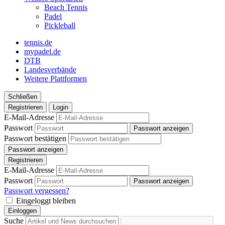
Beach Tennis
Padel
Pickleball
tennis.de
mypadel.de
DTB
Landesverbände
Weitere Plattformen
Schließen
Registrieren
Login
E-Mail-Adresse
Passwort
Passwort anzeigen
Passwort bestätigen
Passwort anzeigen
Registrieren
E-Mail-Adresse
Passwort
Passwort anzeigen
Passwort vergessen?
Eingeloggt bleiben
Einloggen
Suche