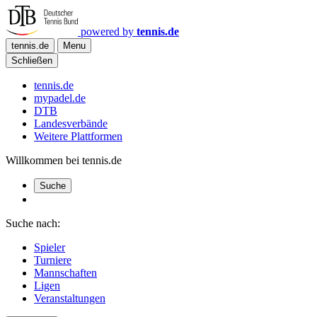
powered by
tennis.de
tennis.de
Menu
Schließen
tennis.de
mypadel.de
DTB
Landesverbände
Weitere Plattformen
Willkommen bei tennis.de
Suche
Suche nach:
Spieler
Turniere
Mannschaften
Ligen
Veranstaltungen