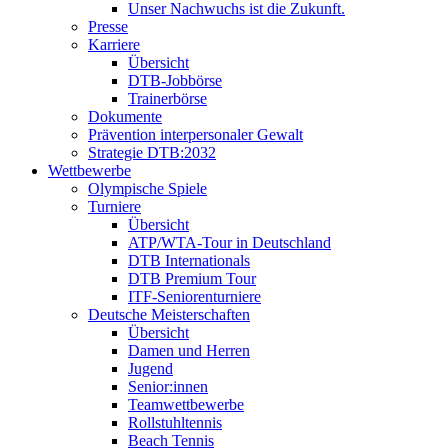
Unser Nachwuchs ist die Zukunft.
Presse
Karriere
Übersicht
DTB-Jobbörse
Trainerbörse
Dokumente
Prävention interpersonaler Gewalt
Strategie DTB:2032
Wettbewerbe
Olympische Spiele
Turniere
Übersicht
ATP/WTA-Tour in Deutschland
DTB Internationals
DTB Premium Tour
ITF-Seniorenturniere
Deutsche Meisterschaften
Übersicht
Damen und Herren
Jugend
Senior:innen
Teamwettbewerbe
Rollstuhltennis
Beach Tennis