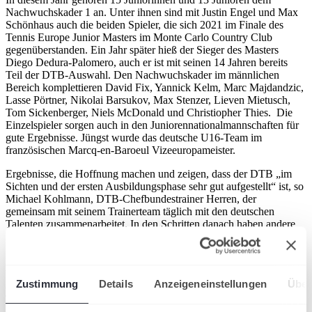
Nachwuchskader 1 an. Unter ihnen sind mit Justin Engel und Max
Schönhaus auch die beiden Spieler, die sich 2021 im Finale des
Tennis Europe Junior Masters im Monte Carlo Country Club
gegenüberstanden. Ein Jahr später hieß der Sieger des Masters
Diego Dedura-Palomero, auch er ist mit seinen 14 Jahren bereits
Teil der DTB-Auswahl. Den Nachwuchskader im männlichen
Bereich komplettieren David Fix, Yannick Kelm, Marc Majdandzic,
Lasse Pörtner, Nikolai Barsukov, Max Stenzer, Lieven Mietusch,
Tom Sickenberger, Niels McDonald und Christiopher Thies. Die
Einzelspieler sorgen auch in den Juniorennationalmannschaften für
gute Ergebnisse. Jüngst wurde das deutsche U16-Team im
französischen Marcq-en-Baroeul Vizeeuropameister.
Ergebnisse, die Hoffnung machen und zeigen, dass der DTB „im
Sichten und der ersten Ausbildungsphase sehr gut aufgestellt“ ist, so
Michael Kohlmann, DTB-Chefbundestrainer Herren, der
gemeinsam mit seinem Trainerteam täglich mit den deutschen
Talenten zusammenarbeitet. In den Schritten danach haben andere
Länder mehr Möglichkeiten. „Unsere Talente können nicht so viele
Stunden auf dem Court verbringen, wie junge Spieler in anderen
Ländern, weil wir in Deutschland die Schulpflicht haben. Trotzdem
bin ich mir sicher, dass wir in den nächsten Jahren viele Erfolge bei
Zustimmung
Details
Anzeigeneinstellungen
Über
den Junioren erzielen – nicht zuletzt durch die sehr gute
Turnierstruktur hier vor Ort“, so Kohlmann.