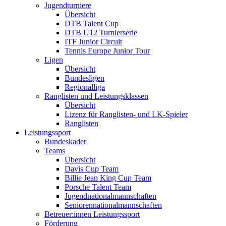
Jugendturniere
Übersicht
DTB Talent Cup
DTB U12 Turnierserie
ITF Junior Circuit
Tennis Europe Junior Tour
Ligen
Übersicht
Bundesligen
Regionalliga
Ranglisten und Leistungsklassen
Übersicht
Lizenz für Ranglisten- und LK-Spieler
Ranglisten
Leistungssport
Bundeskader
Teams
Übersicht
Davis Cup Team
Billie Jean King Cup Team
Porsche Talent Team
Jugendnationalmannschaften
Seniorennationalmannschaften
Betreuer:innen Leistungssport
Förderung