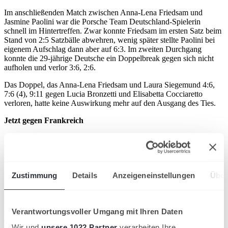
Im anschließenden Match zwischen Anna-Lena Friedsam und
Jasmine Paolini war die Porsche Team Deutschland-Spielerin
schnell im Hintertreffen. Zwar konnte Friedsam im ersten Satz beim
Stand von 2:5 Satzbälle abwehren, wenig später stellte Paolini bei
eigenem Aufschlag dann aber auf 6:3. Im zweiten Durchgang
konnte die 29-jährige Deutsche ein Doppelbreak gegen sich nicht
aufholen und verlor 3:6, 2:6.
Das Doppel, das Anna-Lena Friedsam und Laura Siegemund 4:6,
7:6 (4), 9:11 gegen Lucia Bronzetti und Elisabetta Cocciaretto
verloren, hatte keine Auswirkung mehr auf den Ausgang des Ties.
Jetzt gegen Frankreich
Am morgigen Freitag trifft das Porsche Team Deutschland im
zweiten Gruppenspiel auf Frankreich. In dem Tie wird es um den
zweiten Platz in Gruppe D gehen, nachdem die Italienerinnen
bereits als Gruppenerster feststehen. Die Matches beginnen um 10
Uhr auf dem Center Court im Estadio La Cartuja. Alle
Zustimmung
Details
Anzeigeneinstellungen
Über
Begegnungen werden vom Tennis Channel International übertragen.
Der Billie Jean King Cup wird im Round Robin-Format
ausgetragen. Nur die vier Gruppenersten spielen in den Halbfinals
Verantwortungsvoller Umgang mit Ihren Daten
am Samstag und im Finale am Sonntag um den prestigeträchtigen
Wir und
unsere 1022 Partner
verarbeiten Ihre