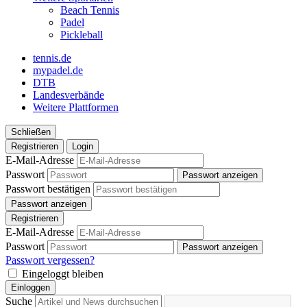
Beach Tennis
Padel
Pickleball
tennis.de
mypadel.de
DTB
Landesverbände
Weitere Plattformen
Schließen
Registrieren
Login
E-Mail-Adresse
Passwort
Passwort anzeigen
Passwort bestätigen
Passwort anzeigen
Registrieren
E-Mail-Adresse
Passwort
Passwort anzeigen
Passwort vergessen?
Eingeloggt bleiben
Einloggen
Suche