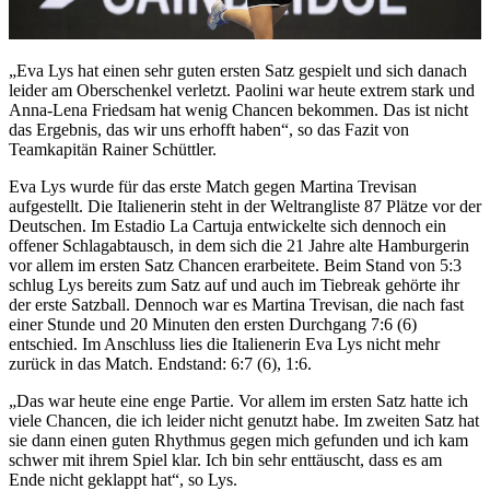
„Eva Lys hat einen sehr guten ersten Satz gespielt und sich danach
leider am Oberschenkel verletzt. Paolini war heute extrem stark und
Anna-Lena Friedsam hat wenig Chancen bekommen. Das ist nicht
das Ergebnis, das wir uns erhofft haben“, so das Fazit von
Teamkapitän Rainer Schüttler.
Eva Lys wurde für das erste Match gegen Martina Trevisan
aufgestellt. Die Italienerin steht in der Weltrangliste 87 Plätze vor der
Deutschen. Im Estadio La Cartuja entwickelte sich dennoch ein
offener Schlagabtausch, in dem sich die 21 Jahre alte Hamburgerin
vor allem im ersten Satz Chancen erarbeitete. Beim Stand von 5:3
schlug Lys bereits zum Satz auf und auch im Tiebreak gehörte ihr
der erste Satzball. Dennoch war es Martina Trevisan, die nach fast
einer Stunde und 20 Minuten den ersten Durchgang 7:6 (6)
entschied. Im Anschluss lies die Italienerin Eva Lys nicht mehr
zurück in das Match. Endstand: 6:7 (6), 1:6.
„Das war heute eine enge Partie. Vor allem im ersten Satz hatte ich
viele Chancen, die ich leider nicht genutzt habe. Im zweiten Satz hat
sie dann einen guten Rhythmus gegen mich gefunden und ich kam
schwer mit ihrem Spiel klar. Ich bin sehr enttäuscht, dass es am
Ende nicht geklappt hat“, so Lys.