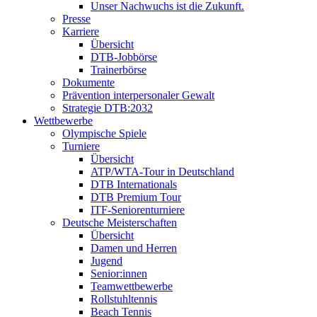
Unser Nachwuchs ist die Zukunft.
Presse
Karriere
Übersicht
DTB-Jobbörse
Trainerbörse
Dokumente
Prävention interpersonaler Gewalt
Strategie DTB:2032
Wettbewerbe
Olympische Spiele
Turniere
Übersicht
ATP/WTA-Tour in Deutschland
DTB Internationals
DTB Premium Tour
ITF-Seniorenturniere
Deutsche Meisterschaften
Übersicht
Damen und Herren
Jugend
Senior:innen
Teamwettbewerbe
Rollstuhltennis
Beach Tennis