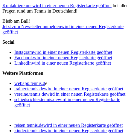
Kontaktiere uns
wird in einer neuen Registerkarte geöffnet
bei allen
Fragen rund um Tennis in Deutschland!
Bleib am Ball!
Jetzt zum Newsletter anmelden
wird in einer neuen Registerkarte
geöffnet
Social
Instagram
wird in einer neuen Registerkarte geöffnet
Facebook
wird in einer neuen Registerkarte geöffnet
LinkedIn
wird in einer neuen Registerkarte geöffnet
Weitere Plattformen
webapp.tennis.d
e
trainer.tennis.de
wird in einer neuen Registerkarte geöffnet
vereine.tennis.de
wird in einer neuen Registerkarte geöffnet
schiedsrichter.tennis.de
wird in einer neuen Registerkarte
geöffnet
reisen.tennis.de
wird in einer neuen Registerkarte geöffnet
kinder.tennis.de
wird in einer neuen Registerkarte geöffnet