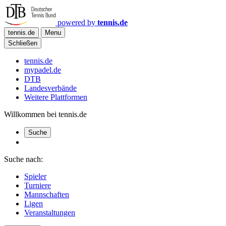
powered by
tennis.de
tennis.de
Menu
Schließen
tennis.de
mypadel.de
DTB
Landesverbände
Weitere Plattformen
Willkommen bei tennis.de
Suche
Suche nach:
Spieler
Turniere
Mannschaften
Ligen
Veranstaltungen