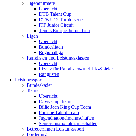
Jugendturniere
Übersicht
DTB Talent Cup
DTB U12 Turnierserie
ITF Junior Circuit
Tennis Europe Junior Tour
Ligen
Übersicht
Bundesligen
Regionalliga
Ranglisten und Leistungsklassen
Übersicht
Lizenz für Ranglisten- und LK-Spieler
Ranglisten
Leistungssport
Bundeskader
Teams
Übersicht
Davis Cup Team
Billie Jean King Cup Team
Porsche Talent Team
Jugendnationalmannschaften
Seniorennationalmannschaften
Betreuer:innen Leistungssport
Förderung