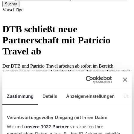
Sucher
Vorschläge
DTB schließt neue
Partnerschaft mit Patricio
Travel ab
Der DTB und Patricio Travel arbeiten ab sofort im Bereich
Tennisreisen zusammen. Zentraler Baustein der neuen Partnerschaft
ist die von Patricio Travel betriebene Tennisreiseplattform auf
reisen.tennis.de, einer Subdomain des DTB.
DTB-Partner
Deutscher Tennis Bund
Zustimmung
Details
Anzeigeneinstellungen
Über
Verantwortungsvoller Umgang mit Ihren Daten
Wir und
unsere 1022 Partner
verarbeiten Ihre
persönlichen Daten, wie z. B. Ihre IP-Adresse, mithilfe