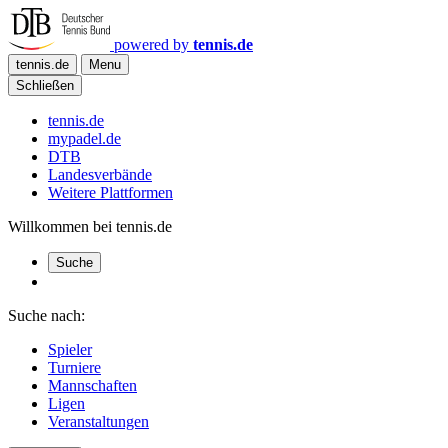
powered by
tennis.de
tennis.de
Menu
Schließen
tennis.de
mypadel.de
DTB
Landesverbände
Weitere Plattformen
Willkommen bei tennis.de
Suche
Suche nach:
Spieler
Turniere
Mannschaften
Ligen
Veranstaltungen