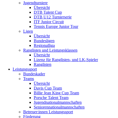
Jugendturniere
Übersicht
DTB Talent Cup
DTB U12 Turnierserie
ITF Junior Circuit
Tennis Europe Junior Tour
Ligen
Übersicht
Bundesligen
Regionalliga
Ranglisten und Leistungsklassen
Übersicht
Lizenz für Ranglisten- und LK-Spieler
Ranglisten
Leistungssport
Bundeskader
Teams
Übersicht
Davis Cup Team
Billie Jean King Cup Team
Porsche Talent Team
Jugendnationalmannschaften
Seniorennationalmannschaften
Betreuer:innen Leistungssport
Förderung