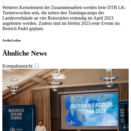
Abschnitt Einzelheiten
fest.
Weiteres Kernelement der Zusammenarbeit werden freie DTB LK-
Turnierwochen sein, die neben den Trainingscamps der
Landesverbände an vier Reisezielen erstmalig im April 2023
Wir verwenden Cookies, um Inhalte und Anzeigen zu
angeboten werden. Zudem sind im Herbst 2023 erste Events im
personalisieren, Funktionen für soziale Medien anbieten
Bereich Padel geplant.
zu können und die Zugriffe auf unsere Website zu
analysieren. Außerdem geben wir Informationen zu Ihrer
Artikel teilen
Verwendung unserer Website an unsere Partner für
Ähnliche News
soziale Medien, Werbung und Analysen weiter. Unsere
Partner führen diese Informationen möglicherweise mit
Kompaktansicht
weiteren Daten zusammen, die Sie ihnen bereitgestellt
haben oder die sie im Rahmen Ihrer Nutzung der Dienste
gesammelt haben. Die
Cookie-Einstellungen
können
jederzeit über den Link im Footer aufgerufen und
angepasst werden.