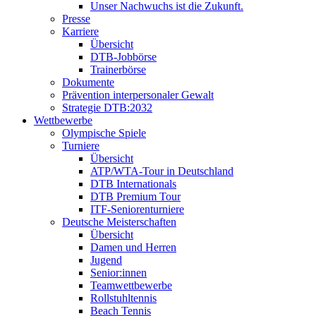
Unser Nachwuchs ist die Zukunft.
Presse
Karriere
Übersicht
DTB-Jobbörse
Trainerbörse
Dokumente
Prävention interpersonaler Gewalt
Strategie DTB:2032
Wettbewerbe
Olympische Spiele
Turniere
Übersicht
ATP/WTA-Tour in Deutschland
DTB Internationals
DTB Premium Tour
ITF-Seniorenturniere
Deutsche Meisterschaften
Übersicht
Damen und Herren
Jugend
Senior:innen
Teamwettbewerbe
Rollstuhltennis
Beach Tennis