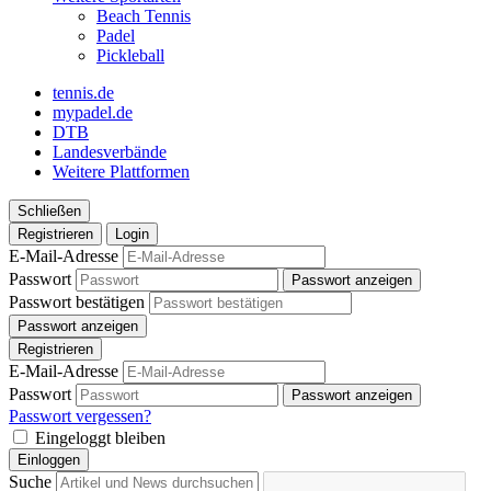
Beach Tennis
Padel
Pickleball
tennis.de
mypadel.de
DTB
Landesverbände
Weitere Plattformen
Schließen
Registrieren
Login
E-Mail-Adresse
Passwort
Passwort anzeigen
Passwort bestätigen
Passwort anzeigen
Registrieren
E-Mail-Adresse
Passwort
Passwort anzeigen
Passwort vergessen?
Eingeloggt bleiben
Einloggen
Suche