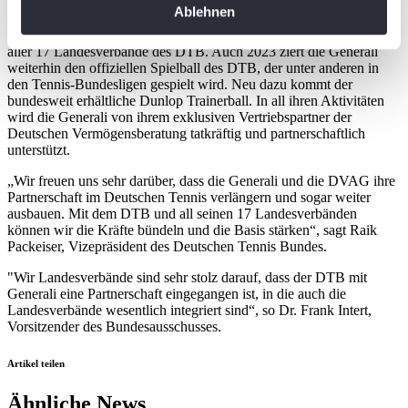
Ablehnen
Um den positiven Trend fortzuhalten, weitet die Generali ihre
können
Partnerschaft gezielt aus und wird Offizieller Versicherungspartner
Ihr Gerät durch aktives Scannen nach
aller 17 Landesverbände des DTB. Auch 2023 ziert die Generali
bestimmten Merkmalen (Fingerprinting) identifizieren
weiterhin den offiziellen Spielball des DTB, der unter anderen in
den Tennis-Bundesligen gespielt wird. Neu dazu kommt der
Erfahren Sie mehr darüber, wie Ihre persönlichen Daten
bundesweit erhältliche Dunlop Trainerball. In all ihren Aktivitäten
verarbeitet werden, und legen Sie Ihre Präferenzen im
wird die Generali von ihrem exklusiven Vertriebspartner der
Abschnitt Einzelheiten
fest.
Deutschen Vermögensberatung tatkräftig und partnerschaftlich
unterstützt.
Wir verwenden Cookies, um Inhalte und Anzeigen zu
„Wir freuen uns sehr darüber, dass die Generali und die DVAG ihre
Partnerschaft im Deutschen Tennis verlängern und sogar weiter
personalisieren, Funktionen für soziale Medien anbieten
ausbauen. Mit dem DTB und all seinen 17 Landesverbänden
zu können und die Zugriffe auf unsere Website zu
können wir die Kräfte bündeln und die Basis stärken“, sagt Raik
analysieren. Außerdem geben wir Informationen zu Ihrer
Packeiser, Vizepräsident des Deutschen Tennis Bundes.
Verwendung unserer Website an unsere Partner für
"Wir Landesverbände sind sehr stolz darauf, dass der DTB mit
soziale Medien, Werbung und Analysen weiter. Unsere
Generali eine Partnerschaft eingegangen ist, in die auch die
Partner führen diese Informationen möglicherweise mit
Landesverbände wesentlich integriert sind“, so Dr. Frank Intert,
Vorsitzender des Bundesausschusses.
weiteren Daten zusammen, die Sie ihnen bereitgestellt
haben oder die sie im Rahmen Ihrer Nutzung der Dienste
Artikel teilen
gesammelt haben. Die
Cookie-Einstellungen
können
jederzeit über den Link im Footer aufgerufen und
Ähnliche News