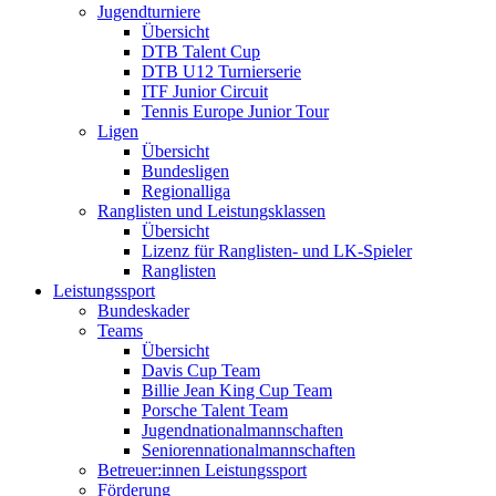
Jugendturniere
Übersicht
DTB Talent Cup
DTB U12 Turnierserie
ITF Junior Circuit
Tennis Europe Junior Tour
Ligen
Übersicht
Bundesligen
Regionalliga
Ranglisten und Leistungsklassen
Übersicht
Lizenz für Ranglisten- und LK-Spieler
Ranglisten
Leistungssport
Bundeskader
Teams
Übersicht
Davis Cup Team
Billie Jean King Cup Team
Porsche Talent Team
Jugendnationalmannschaften
Seniorennationalmannschaften
Betreuer:innen Leistungssport
Förderung