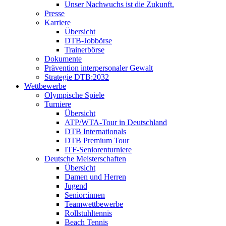
Unser Nachwuchs ist die Zukunft.
Presse
Karriere
Übersicht
DTB-Jobbörse
Trainerbörse
Dokumente
Prävention interpersonaler Gewalt
Strategie DTB:2032
Wettbewerbe
Olympische Spiele
Turniere
Übersicht
ATP/WTA-Tour in Deutschland
DTB Internationals
DTB Premium Tour
ITF-Seniorenturniere
Deutsche Meisterschaften
Übersicht
Damen und Herren
Jugend
Senior:innen
Teamwettbewerbe
Rollstuhltennis
Beach Tennis