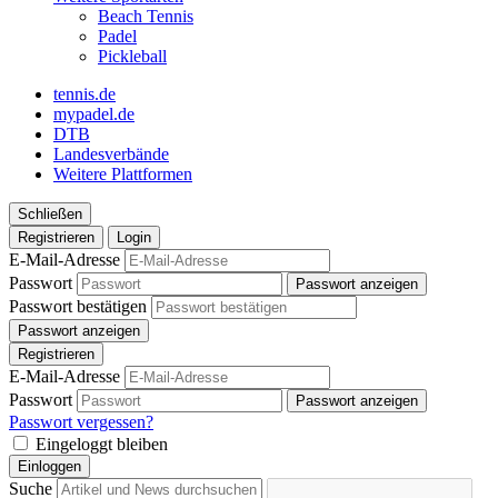
Beach Tennis
Padel
Pickleball
tennis.de
mypadel.de
DTB
Landesverbände
Weitere Plattformen
Schließen
Registrieren
Login
E-Mail-Adresse
Passwort
Passwort anzeigen
Passwort bestätigen
Passwort anzeigen
Registrieren
E-Mail-Adresse
Passwort
Passwort anzeigen
Passwort vergessen?
Eingeloggt bleiben
Einloggen
Suche