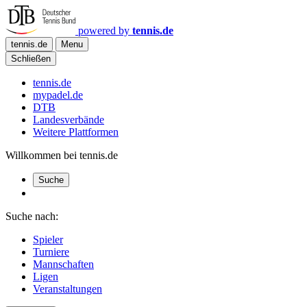
powered by
tennis.de
tennis.de
Menu
Schließen
tennis.de
mypadel.de
DTB
Landesverbände
Weitere Plattformen
Willkommen bei tennis.de
Suche
Suche nach:
Spieler
Turniere
Mannschaften
Ligen
Veranstaltungen