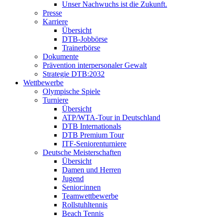
Unser Nachwuchs ist die Zukunft.
Presse
Karriere
Übersicht
DTB-Jobbörse
Trainerbörse
Dokumente
Prävention interpersonaler Gewalt
Strategie DTB:2032
Wettbewerbe
Olympische Spiele
Turniere
Übersicht
ATP/WTA-Tour in Deutschland
DTB Internationals
DTB Premium Tour
ITF-Seniorenturniere
Deutsche Meisterschaften
Übersicht
Damen und Herren
Jugend
Senior:innen
Teamwettbewerbe
Rollstuhltennis
Beach Tennis