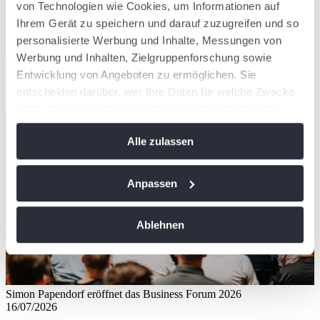
von Technologien wie Cookies, um Informationen auf
Ähnliche News
Ihrem Gerät zu speichern und darauf zuzugreifen und so
personalisierte Werbung und Inhalte, Messungen von
Kompaktansicht
Werbung und Inhalten, Zielgruppenforschung sowie
Entwicklung von Angeboten zu ermöglichen. Sie
entscheiden darüber, wer Ihre Daten für welche Zwecke
nutzt. Sie können Ihre Einwilligung jederzeit über die
Cookie-Erklärung oder durch Klicken auf das Privacy
Alle zulassen
Trigger Symbol ändern oder widerrufen
Wenn Sie es erlauben, würden wir auch gerne:
Anpassen
Informationen über Ihre geografische Lage
erfassen, welche bis auf einige Meter genau sein
Ablehnen
können
Ihr Gerät durch aktives Scannen nach
bestimmten Merkmalen (Fingerprinting) identifizieren
Erfahren Sie mehr darüber, wie Ihre persönlichen Daten
Simon Papendorf eröffnet das Business Forum 2026
verarbeitet werden, und legen Sie Ihre Präferenzen im
16/07/2026
Abschnitt Einzelheiten
fest.