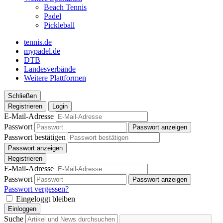
Beach Tennis
Padel
Pickleball
tennis.de
mypadel.de
DTB
Landesverbände
Weitere Plattformen
Schließen
Registrieren
Login
E-Mail-Adresse
Passwort
Passwort anzeigen
Passwort bestätigen
Passwort anzeigen
Registrieren
E-Mail-Adresse
Passwort
Passwort anzeigen
Passwort vergessen?
Eingeloggt bleiben
Einloggen
Suche