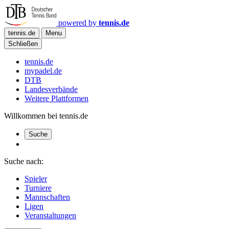
powered by
tennis.de
tennis.de
Menu
Schließen
tennis.de
mypadel.de
DTB
Landesverbände
Weitere Plattformen
Willkommen bei tennis.de
Suche
Suche nach:
Spieler
Turniere
Mannschaften
Ligen
Veranstaltungen