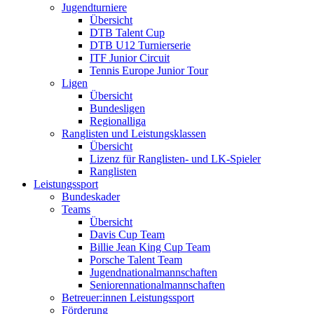
Jugendturniere
Übersicht
DTB Talent Cup
DTB U12 Turnierserie
ITF Junior Circuit
Tennis Europe Junior Tour
Ligen
Übersicht
Bundesligen
Regionalliga
Ranglisten und Leistungsklassen
Übersicht
Lizenz für Ranglisten- und LK-Spieler
Ranglisten
Leistungssport
Bundeskader
Teams
Übersicht
Davis Cup Team
Billie Jean King Cup Team
Porsche Talent Team
Jugendnationalmannschaften
Seniorennationalmannschaften
Betreuer:innen Leistungssport
Förderung