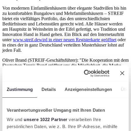
Von modernen Einfamilienhäusern über elegante Stadtvillen bis hin
zu komfortablen Bungalows und Mehrfamilienhäusern – STREIF
bietet ein vielfältiges Portfolio, das den unterschiedlichsten
Bedürfnissen und Lebensstilen gerecht wird. Alle Häuser werden
am Hauptsitz in Weinsheim in der Eifel gefertigt, wo Tradition und
Innovation Hand in Hand gehen. Ein Blick auf den Internetauftritt
unter
www.streif.de
wird in einer neuen Registerkarte geöffnet
oder
in eines der in ganz Deutschland verteilten Musterhäuser lohnt auf
jeden Fall.
Oliver Brand (STREIF-Geschäftsführer): "Die Kooperation mit dem
Deutschen Tennis Bund eröffnet uns die Möglichkeit, die Marke
STREIF Haus in einem sportlich-dynamischen Umfeld zu
positionieren. Tennis steht für Präzision, Leidenschaft und Ausdauer
– Werte, die auch in unserem Unternehmen tief verwurzelt sind.
Durch diese Partnerschaft möchten wir nicht nur unsere Zielgruppe
Zustimmung
Details
Anzeigeneinstellungen
Über
erweitern und neue Interessenten für unsere hochwertigen
Fertighäuser gewinnen, sondern auch bestehende Kunden stärker an
uns binden. Unser Ziel ist es, mit dieser Kooperation nachhaltige
Beziehungen aufzubauen und unsere Marktpräsenz weiter
Verantwortungsvoller Umgang mit Ihren Daten
auszubauen."
Wir und
unsere 1022 Partner
verarbeiten Ihre
Artikel teilen
persönlichen Daten, wie z. B. Ihre IP-Adresse, mithilfe