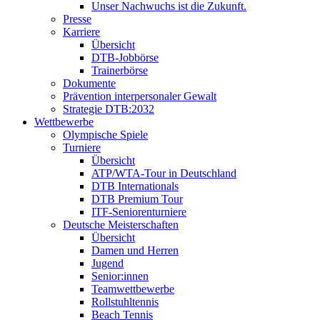
Unser Nachwuchs ist die Zukunft.
Presse
Karriere
Übersicht
DTB-Jobbörse
Trainerbörse
Dokumente
Prävention interpersonaler Gewalt
Strategie DTB:2032
Wettbewerbe
Olympische Spiele
Turniere
Übersicht
ATP/WTA-Tour in Deutschland
DTB Internationals
DTB Premium Tour
ITF-Seniorenturniere
Deutsche Meisterschaften
Übersicht
Damen und Herren
Jugend
Senior:innen
Teamwettbewerbe
Rollstuhltennis
Beach Tennis