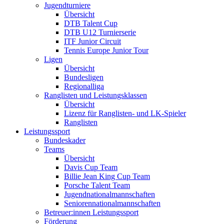
Jugendturniere
Übersicht
DTB Talent Cup
DTB U12 Turnierserie
ITF Junior Circuit
Tennis Europe Junior Tour
Ligen
Übersicht
Bundesligen
Regionalliga
Ranglisten und Leistungsklassen
Übersicht
Lizenz für Ranglisten- und LK-Spieler
Ranglisten
Leistungssport
Bundeskader
Teams
Übersicht
Davis Cup Team
Billie Jean King Cup Team
Porsche Talent Team
Jugendnationalmannschaften
Seniorennationalmannschaften
Betreuer:innen Leistungssport
Förderung