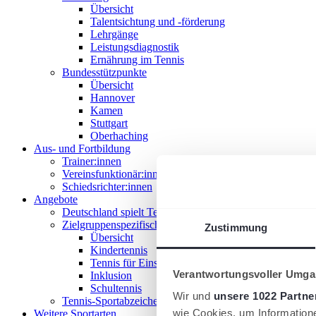
Übersicht
Talentsichtung und -förderung
Lehrgänge
Leistungsdiagnostik
Ernährung im Tennis
Bundesstützpunkte
Übersicht
Hannover
Kamen
Stuttgart
Oberhaching
Aus- und Fortbildung
Trainer:innen
Vereinsfunktionär:innen
Schiedsrichter:innen
Angebote
Deutschland spielt Tennis
Zielgruppenspezifische Angebote
Zustimmung
Übersicht
Kindertennis
Tennis für Einsteiger 18+
Verantwortungsvoller Umgan
Inklusion
Schultennis
Wir und
unsere 1022 Partne
Tennis-Sportabzeichen
wie Cookies, um Information
Weitere Sportarten