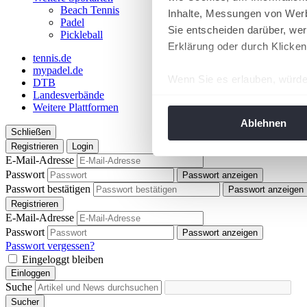
Beach Tennis
Inhalte, Messungen von Werb
Padel
Sie entscheiden darüber, wer
Pickleball
Erklärung oder durch Klicken
tennis.de
mypadel.de
Wenn Sie es erlauben, würde
DTB
Landesverbände
Informationen über Ih
Weitere Plattformen
Ihr Gerät durch aktiv
Ablehnen
Schließen
Erfahren Sie mehr darüber, w
Registrieren
Login
Einzelheiten
fest.
E-Mail-Adresse
Passwort
Passwort anzeigen
Wir verwenden Cookies, um I
Passwort bestätigen
Passwort anzeigen
und die Zugriffe auf unsere 
Registrieren
Website an unsere Partner fü
E-Mail-Adresse
Passwort
möglicherweise mit weiteren
Passwort anzeigen
Passwort vergessen?
der Dienste gesammelt habe
Eingeloggt bleiben
angepasst werden.
Einloggen
Suche
Sucher